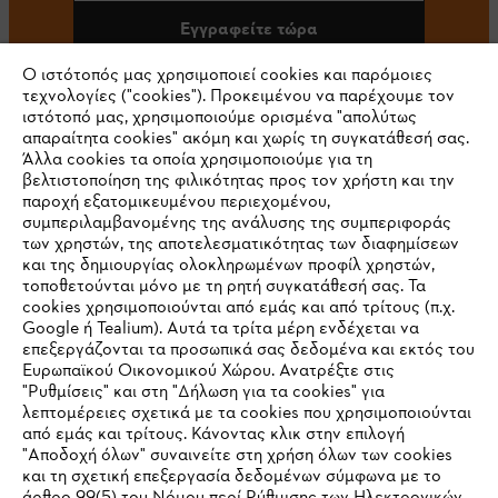
Εγγραφείτε τώρα
Ο ιστότοπός μας χρησιμοποιεί cookies και παρόμοιες
τεχνολογίες ("cookies"). Προκειμένου να παρέχουμε τον
ιστότοπό μας, χρησιμοποιούμε ορισμένα "απολύτως
#STIHL
απαραίτητα cookies" ακόμη και χωρίς τη συγκατάθεσή σας.
Άλλα cookies τα οποία χρησιμοποιούμε για τη
βελτιστοποίηση της φιλικότητας προς τον χρήστη και την
παροχή εξατομικευμένου περιεχομένου,
συμπεριλαμβανομένης της ανάλυσης της συμπεριφοράς
των χρηστών, της αποτελεσματικότητας των διαφημίσεων
και της δημιουργίας ολοκληρωμένων προφίλ χρηστών,
τοποθετούνται μόνο με τη ρητή συγκατάθεσή σας. Τα
cookies χρησιμοποιούνται από εμάς και από τρίτους (π.χ.
Εταιρεία
Google ή Tealium). Αυτά τα τρίτα μέρη ενδέχεται να
επεξεργάζονται τα προσωπικά σας δεδομένα και εκτός του
Ευρωπαϊκού Οικονομικού Χώρου. Ανατρέξτε στις
"Ρυθμίσεις" και στη "Δήλωση για τα cookies" για
STIHL Συχνές ερωτήσεις
λεπτομέρειες σχετικά με τα cookies που χρησιμοποιούνται
από εμάς και τρίτους. Κάνοντας κλικ στην επιλογή
"Αποδοχή όλων" συναινείτε στη χρήση όλων των cookies
και τη σχετική επεξεργασία δεδομένων σύμφωνα με το