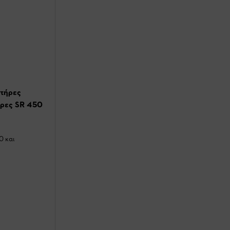
ητήρες
ήρες SR 450
0 και