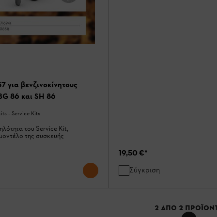
 37 για βενζινοκίνητους
BG 86 και SH 86
ts - Service Kits
ηλότητα του Service Kit,
μοντέλο της συσκευής
19,50 €
*
Σύγκριση
2
ΑΠΌ
2
ΠΡΟΪΌΝ