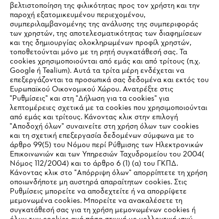
βελτιστοποίηση της φιλικότητας προς τον χρήστη και την
παροχή εξατομικευμένου περιεχομένου,
συμπεριλαμβανομένης της ανάλυσης της συμπεριφοράς
των χρηστών, της αποτελεσματικότητας των διαφημίσεων
και της δημιουργίας ολοκληρωμένων προφίλ χρηστών,
τοποθετούνται μόνο με τη ρητή συγκατάθεσή σας. Τα
cookies χρησιμοποιούνται από εμάς και από τρίτους (π.χ.
Εταιρεία
Google ή Tealium). Αυτά τα τρίτα μέρη ενδέχεται να
επεξεργάζονται τα προσωπικά σας δεδομένα και εκτός του
Ευρωπαϊκού Οικονομικού Χώρου. Ανατρέξτε στις
"Ρυθμίσεις" και στη "Δήλωση για τα cookies" για
STIHL Συχνές ερωτήσεις
λεπτομέρειες σχετικά με τα cookies που χρησιμοποιούνται
από εμάς και τρίτους. Κάνοντας κλικ στην επιλογή
"Αποδοχή όλων" συναινείτε στη χρήση όλων των cookies
και τη σχετική επεξεργασία δεδομένων σύμφωνα με το
άρθρο 99(5) του Νόμου περί Ρύθμισης των Ηλεκτρονικών
Service
Επικοινωνιών και των Υπηρεσιών Ταχυδρομείου του 2004(
IHR BROWSER WIRD NICHT
Νόμος 112/2004) και το άρθρο 6 (1) (α) του ΓΚΠΔ.
Κάνοντας κλικ στο "Απόρριψη όλων" απορρίπτετε τη χρήση
UNTERSTÜTZT
οποιωνδήποτε μη αυστηρά απαραίτητων cookies. Στις
Ρυθμίσεις μπορείτε να αποδεχτείτε ή να απορρίψετε
μεμονωμένα cookies. Μπορείτε να ανακαλέσετε τη
Πολιτική απορρήτου
Νομικό κείμενο
Cookies
Sie nutzen einen Browser, den wir noch nicht unterstützen. Für
συγκατάθεσή σας για τη χρήση μεμονωμένων cookies ή
eine optimale Nutzung unserer Seite empfehlen wir Ihnen, zu