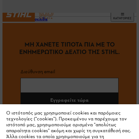
ΚΑΤΗΓΟΡΙΕΣ
Αρχική σελίδα
ΜΗ ΧΑΝΕΤΕ ΤΙΠΟΤΑ ΠΙΑ ΜΕ ΤΟ
ΕΝΗΜΕΡΩΤΙΚΟ ΔΕΛΤΙΟ ΤΗΣ STIHL.
Διεύθυνση email
Εγγραφείτε τώρα
Ο ιστότοπός μας χρησιμοποιεί cookies και παρόμοιες
τεχνολογίες ("cookies"). Προκειμένου να παρέχουμε τον
ιστότοπό μας, χρησιμοποιούμε ορισμένα "απολύτως
#STIHL
απαραίτητα cookies" ακόμη και χωρίς τη συγκατάθεσή σας.
Άλλα cookies τα οποία χρησιμοποιούμε για τη