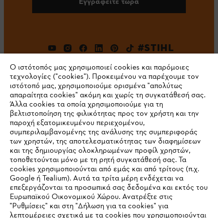
Εγγραφείτε τώρα
#STIHL
Ο ιστότοπός μας χρησιμοποιεί cookies και παρόμοιες
τεχνολογίες ("cookies"). Προκειμένου να παρέχουμε τον
ιστότοπό μας, χρησιμοποιούμε ορισμένα "απολύτως
απαραίτητα cookies" ακόμη και χωρίς τη συγκατάθεσή σας.
Άλλα cookies τα οποία χρησιμοποιούμε για τη
βελτιστοποίηση της φιλικότητας προς τον χρήστη και την
παροχή εξατομικευμένου περιεχομένου,
Εταιρεία
συμπεριλαμβανομένης της ανάλυσης της συμπεριφοράς
των χρηστών, της αποτελεσματικότητας των διαφημίσεων
και της δημιουργίας ολοκληρωμένων προφίλ χρηστών,
τοποθετούνται μόνο με τη ρητή συγκατάθεσή σας. Τα
cookies χρησιμοποιούνται από εμάς και από τρίτους (π.χ.
STIHL Συχνές ερωτήσεις
Google ή Tealium). Αυτά τα τρίτα μέρη ενδέχεται να
επεξεργάζονται τα προσωπικά σας δεδομένα και εκτός του
Ευρωπαϊκού Οικονομικού Χώρου. Ανατρέξτε στις
"Ρυθμίσεις" και στη "Δήλωση για τα cookies" για
Service
λεπτομέρειες σχετικά με τα cookies που χρησιμοποιούνται