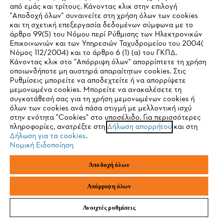
από εμάς και τρίτους. Κάνοντας κλικ στην επιλογή
"Αποδοχή όλων" συναινείτε στη χρήση όλων των cookies
και τη σχετική επεξεργασία δεδομένων σύμφωνα με το
άρθρο 99(5) του Νόμου περί Ρύθμισης των Ηλεκτρονικών
Επικοινωνιών και των Υπηρεσιών Ταχυδρομείου του 2004(
IHR BROWSER WIRD NICHT
Πολιτική απορρήτου
Νομικό κείμενο
Cookies
Νόμος 112/2004) και το άρθρο 6 (1) (α) του ΓΚΠΔ.
Κάνοντας κλικ στο "Απόρριψη όλων" απορρίπτετε τη χρήση
UNTERSTÜTZT
οποιωνδήποτε μη αυστηρά απαραίτητων cookies. Στις
Νομικές πληροφορίες
Ρυθμίσεις μπορείτε να αποδεχτείτε ή να απορρίψετε
μεμονωμένα cookies. Μπορείτε να ανακαλέσετε τη
Sie nutzen einen Browser, den wir noch nicht unterstützen. Für
συγκατάθεσή σας για τη χρήση μεμονωμένων cookies ή
ANDREAS STIHL ΜΟΝΟΠΡΟΣΩΠΗ Α.Ε.
eine optimale Nutzung unserer Seite empfehlen wir Ihnen, zu
όλων των cookies ανά πάσα στιγμή με μελλοντική ισχύ
ΥΠΟΚΑΤΑΣΤΗΜΑ ΚΥΠΡΟΥ
στην ενότητα "Cookies" στο υποσέλιδο. Για περισσότερες
einem der folgenden Browser zu wechseln:
ΑΓ. ΑΝΔΡΕΟΥ 51 ΠΑΛΛΟΥΡΙΩΤΙΣΣΑ
πληροφορίες, ανατρέξτε στη
Δήλωση απορρήτου
και στη
1041 ΛΕΥΚΩΣΙΑ
Δήλωση για τα cookies
.
ΚΥΠΡΟΣ
Νομική Ειδοποίηση
Firefox
Chrome
Αποδοχή όλων
Safari
Edge
Απόρριψη όλων
Ανοιχτές ρυθμίσεις