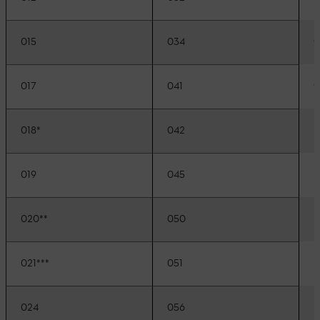
0
015
034
017
041
E
018*
042
E
019
045
E
020**
050
E
021***
051
M
024
056