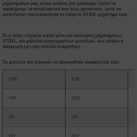
μηχανημάτων μας, στους οποίους δεν μπορούμε πλέον να
παράσχουμε τα ανταλλακτικά που ίσως χρειαστούν, ώστε να
αποκτήσουν οικονομικότερα το επόμενο STIHL μηχάνημα τους.
Η εν λόγω ενέργεια ισχύει μόνο για απόσυρση μηχανημάτων
STIHL, και μάλιστα συγκεκριμένων μοντέλων, των οποίων η
παραγωγή έχει προ πολλού σταματήσει.
Τα μοντέλα που μπορούν να αποσυρθούν αναφέρονται εδώ:
009
028
0
0
010
030
0
011
031
0
012
032