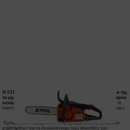
Η STIHL δεσμεύεται ότι θα διαθέτει ανταλλακτικά για όλα της
τα μηχανήματα για τουλάχιστον 10 χρόνια από την ημερομηνία
κατάργησης του μοντέλου.
(Στην πράξη έχουμε δει ότι αυτό το
διάστημα για πολλά μοντέλα υπερβαίνει κατά πολύ τα 10 χρόνια.)
Έχουμε λοιπόν εφαρμόσει ένα πρόγραμμα απόσυρση παλαιών
μηχανημάτων για να διευκολύνουμε τους ιδιοκτήτες των