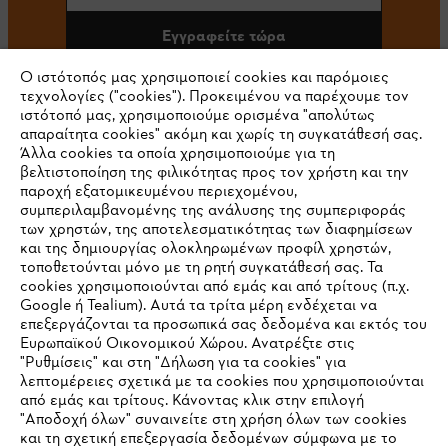
Εγγραφείτε τώρα
Ο ιστότοπός μας χρησιμοποιεί cookies και παρόμοιες
τεχνολογίες ("cookies"). Προκειμένου να παρέχουμε τον
ιστότοπό μας, χρησιμοποιούμε ορισμένα "απολύτως
#STIHL
απαραίτητα cookies" ακόμη και χωρίς τη συγκατάθεσή σας.
Άλλα cookies τα οποία χρησιμοποιούμε για τη
βελτιστοποίηση της φιλικότητας προς τον χρήστη και την
παροχή εξατομικευμένου περιεχομένου,
συμπεριλαμβανομένης της ανάλυσης της συμπεριφοράς
των χρηστών, της αποτελεσματικότητας των διαφημίσεων
και της δημιουργίας ολοκληρωμένων προφίλ χρηστών,
τοποθετούνται μόνο με τη ρητή συγκατάθεσή σας. Τα
cookies χρησιμοποιούνται από εμάς και από τρίτους (π.χ.
Εταιρεία
Google ή Tealium). Αυτά τα τρίτα μέρη ενδέχεται να
επεξεργάζονται τα προσωπικά σας δεδομένα και εκτός του
Ευρωπαϊκού Οικονομικού Χώρου. Ανατρέξτε στις
"Ρυθμίσεις" και στη "Δήλωση για τα cookies" για
STIHL Συχνές ερωτήσεις
λεπτομέρειες σχετικά με τα cookies που χρησιμοποιούνται
από εμάς και τρίτους. Κάνοντας κλικ στην επιλογή
"Αποδοχή όλων" συναινείτε στη χρήση όλων των cookies
και τη σχετική επεξεργασία δεδομένων σύμφωνα με το