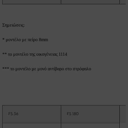
Σημειώσεις:
* μοντέλο με πείρο 8mm
** το μοντέλο της οικογένειας 1114
*** το μοντέλο με μονό αντίβαρο στο στρόφαλο
FS 36
FS 180
F