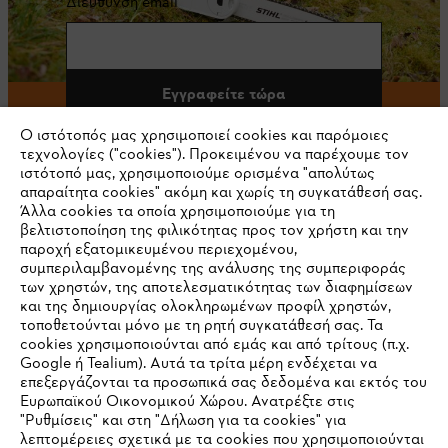
Διεύθυνση email
Εγγραφείτε τώρα
Ο ιστότοπός μας χρησιμοποιεί cookies και παρόμοιες
τεχνολογίες ("cookies"). Προκειμένου να παρέχουμε τον
ιστότοπό μας, χρησιμοποιούμε ορισμένα "απολύτως
#STIHL
απαραίτητα cookies" ακόμη και χωρίς τη συγκατάθεσή σας.
Άλλα cookies τα οποία χρησιμοποιούμε για τη
βελτιστοποίηση της φιλικότητας προς τον χρήστη και την
παροχή εξατομικευμένου περιεχομένου,
συμπεριλαμβανομένης της ανάλυσης της συμπεριφοράς
των χρηστών, της αποτελεσματικότητας των διαφημίσεων
και της δημιουργίας ολοκληρωμένων προφίλ χρηστών,
τοποθετούνται μόνο με τη ρητή συγκατάθεσή σας. Τα
cookies χρησιμοποιούνται από εμάς και από τρίτους (π.χ.
Εταιρεία
Google ή Tealium). Αυτά τα τρίτα μέρη ενδέχεται να
επεξεργάζονται τα προσωπικά σας δεδομένα και εκτός του
Ευρωπαϊκού Οικονομικού Χώρου. Ανατρέξτε στις
"Ρυθμίσεις" και στη "Δήλωση για τα cookies" για
λεπτομέρειες σχετικά με τα cookies που χρησιμοποιούνται
STIHL Συχνές ερωτήσεις