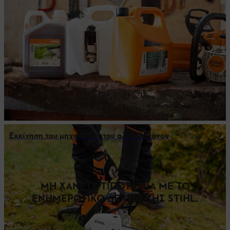
Εκκίνηση του μηχανοκίνητου αλυσοπρίονου
ΜΗ ΧΑΝΕΤΕ ΤΙΠΟΤΑ ΠΙΑ ΜΕ ΤΟ
ΕΝΗΜΕΡΩΤΙΚΟ ΔΕΛΤΙΟ ΤΗΣ STIHL.