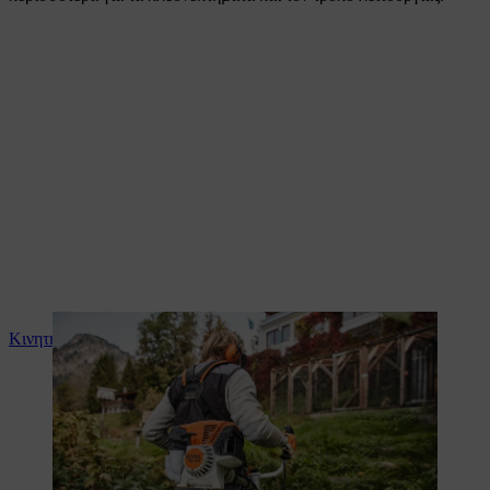
Κινητήρας STIHL 4-MIX ®