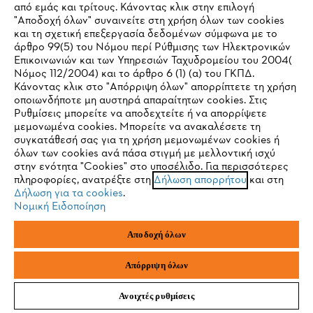
από εμάς και τρίτους. Κάνοντας κλικ στην επιλογή
"Αποδοχή όλων" συναινείτε στη χρήση όλων των cookies
και τη σχετική επεξεργασία δεδομένων σύμφωνα με το
άρθρο 99(5) του Νόμου περί Ρύθμισης των Ηλεκτρονικών
Service
Επικοινωνιών και των Υπηρεσιών Ταχυδρομείου του 2004(
IHR BROWSER WIRD NICHT
Νόμος 112/2004) και το άρθρο 6 (1) (α) του ΓΚΠΔ.
Κάνοντας κλικ στο "Απόρριψη όλων" απορρίπτετε τη χρήση
UNTERSTÜTZT
οποιωνδήποτε μη αυστηρά απαραίτητων cookies. Στις
Ρυθμίσεις μπορείτε να αποδεχτείτε ή να απορρίψετε
μεμονωμένα cookies. Μπορείτε να ανακαλέσετε τη
Sie nutzen einen Browser, den wir noch nicht unterstützen. Für
Πολιτική απορρήτου
Νομικό κείμενο
Cookies
συγκατάθεσή σας για τη χρήση μεμονωμένων cookies ή
eine optimale Nutzung unserer Seite empfehlen wir Ihnen, zu
όλων των cookies ανά πάσα στιγμή με μελλοντική ισχύ
στην ενότητα "Cookies" στο υποσέλιδο. Για περισσότερες
einem der folgenden Browser zu wechseln:
Νομικές πληροφορίες
πληροφορίες, ανατρέξτε στη
Δήλωση απορρήτου
και στη
Δήλωση για τα cookies
.
Νομική Ειδοποίηση
ANDREAS STIHL ΜΟΝΟΠΡΟΣΩΠΗ Α.Ε.
Firefox
Chrome
ΥΠΟΚΑΤΑΣΤΗΜΑ ΚΥΠΡΟΥ
Αποδοχή όλων
ΑΓ. ΑΝΔΡΕΟΥ 51 ΠΑΛΛΟΥΡΙΩΤΙΣΣΑ
1041 ΛΕΥΚΩΣΙΑ
Safari
Edge
ΚΥΠΡΟΣ
Απόρριψη όλων
Ανοιχτές ρυθμίσεις