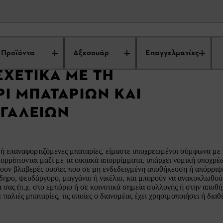
Συχνές Ερωτήσεις
Ιστοσελίδα
Απόρριψη μπαταριών και ηλεκτρι
Προϊόντα
Αξεσουάρ
Επαγγελματίες
ΧΕΤΙΚΆ ΜΕ ΤΗ
Ί ΜΠΑΤΑΡΙΏΝ ΚΑΙ
ΡΓΑΛΕΊΩΝ
ς ή επαναφορτιζόμενες μπαταρίες, είμαστε υποχρεωμένοι σύμφωνα με 
απορρίπτονται μαζί με τα οικιακά απορρίμματα, υπάρχει νομική υποχρέ
έχουν βλαβερές ουσίες που σε μη ενδεδειγμένη αποθήκευση ή απόρριψ
ίδηρο, ψευδάργυρο, μαγγάνιο ή νικέλιο, και μπορούν να ανακυκλωθούν
ά σας (π.χ. στο εμπόριο ή σε κοινοτικά σημεία συλλογής ή στην αποθ
 παλιές μπαταρίες, τις οποίες ο διανομέας έχει χρησιμοποιήσει ή διαθ