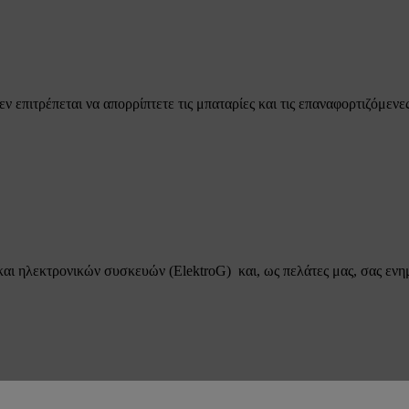
 επιτρέπεται να απορρίπτετε τις μπαταρίες και τις επαναφορτιζόμενε
αι ηλεκτρονικών συσκευών (ElektroG) και, ως πελάτες μας, σας ενη