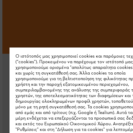
Ο ιστότοπός μας χρησιμοποιεί cookies και παρόμοιες τε
("cookies"). Προκειμένου να παρέχουμε τον ιστότοπό μας
χρησιμοποιούμε ορισμένα "απολύτως απαραίτητα cookies
και χωρίς τη συγκατάθεσή σας. Άλλα cookies τα οποία
χρησιμοποιούμε για τη βελτιστοποίηση της φιλικότητας π
χρήστη και την παροχή εξατομικευμένου περιεχομένου,
συμπεριλαμβανομένης της ανάλυσης της συμπεριφοράς 
Εταιρεία
χρηστών, της αποτελεσματικότητας των διαφημίσεων και 
δημιουργίας ολοκληρωμένων προφίλ χρηστών, τοποθετού
μόνο με τη ρητή συγκατάθεσή σας. Τα cookies χρησιμοπο
Σχετικά με εμάς
από εμάς και από τρίτους (π.χ. Google ή Tealium). Αυτά τα
Λήψη καταλόγου
μέρη ενδέχεται να επεξεργάζονται τα προσωπικά σας δ
και εκτός του Ευρωπαϊκού Οικονομικού Χώρου. Ανατρέξτε
Γραμμή ακεραιότητας STIHL
"Ρυθμίσεις" και στη "Δήλωση για τα cookies" για λεπτομέρ