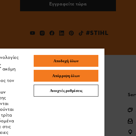
Εγγραφείτε τώρα
#STIHL
χνολογίες
Αποδοχή όλων
,
" ακόμη
Απόρριψη όλων
ρος τον
Ανοιχτές ρυθμίσεις
των
STIHL Συχνές ερωτήσεις
Ser
της
νται
ιούνται
Καταχώρηση προϊόντος
 τρίτα
Ερωτήσεις για την γκάμα των προϊόντων
εδομένα
 στις
Μπαταρίες και ηλεκτρικός εξοπλισμός
ειες