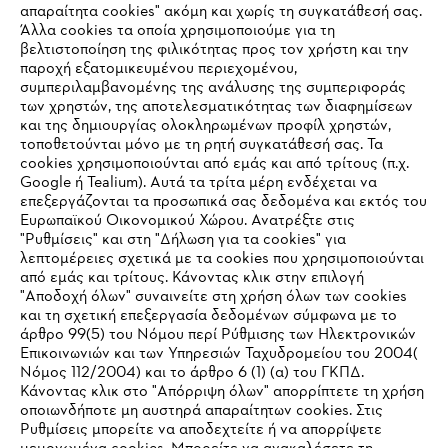
#STIHL
απαραίτητα cookies" ακόμη και χωρίς τη συγκατάθεσή σας.
Άλλα cookies τα οποία χρησιμοποιούμε για τη
βελτιστοποίηση της φιλικότητας προς τον χρήστη και την
παροχή εξατομικευμένου περιεχομένου,
συμπεριλαμβανομένης της ανάλυσης της συμπεριφοράς
των χρηστών, της αποτελεσματικότητας των διαφημίσεων
και της δημιουργίας ολοκληρωμένων προφίλ χρηστών,
τοποθετούνται μόνο με τη ρητή συγκατάθεσή σας. Τα
cookies χρησιμοποιούνται από εμάς και από τρίτους (π.χ.
Εταιρεία
Google ή Tealium). Αυτά τα τρίτα μέρη ενδέχεται να
επεξεργάζονται τα προσωπικά σας δεδομένα και εκτός του
Ευρωπαϊκού Οικονομικού Χώρου. Ανατρέξτε στις
"Ρυθμίσεις" και στη "Δήλωση για τα cookies" για
STIHL Συχνές ερωτήσεις
λεπτομέρειες σχετικά με τα cookies που χρησιμοποιούνται
από εμάς και τρίτους. Κάνοντας κλικ στην επιλογή
"Αποδοχή όλων" συναινείτε στη χρήση όλων των cookies
και τη σχετική επεξεργασία δεδομένων σύμφωνα με το
άρθρο 99(5) του Νόμου περί Ρύθμισης των Ηλεκτρονικών
Service
Επικοινωνιών και των Υπηρεσιών Ταχυδρομείου του 2004(
IHR BROWSER WIRD NICHT
Νόμος 112/2004) και το άρθρο 6 (1) (α) του ΓΚΠΔ.
Κάνοντας κλικ στο "Απόρριψη όλων" απορρίπτετε τη χρήση
UNTERSTÜTZT
οποιωνδήποτε μη αυστηρά απαραίτητων cookies. Στις
Ρυθμίσεις μπορείτε να αποδεχτείτε ή να απορρίψετε