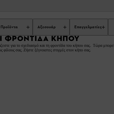
νας Κήπος Ιδέες
Σχεδιασμός και φροντίδα κήπου
Προϊόντα
Αξεσουάρ
Επαγγελματίες
Ι ΦΡΟΝΤΊΔΑ ΚΉΠΟΥ
άζεστε για το σχεδιασμό και τη φροντίδα του κήπου σας. Τώρα μπορε
υς φίλους σας. Ζήστε ξέγνοιστες στιγμές στον κήπο σας.