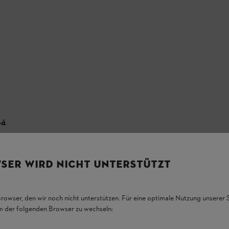
ρά
 λάβετε υπόψη όταν αλλάζετε γλάστρες στα φυτά σας, και πως να σπείρ
SER WIRD NICHT UNTERSTÜTZT
Browser, den wir noch nicht unterstützen. Für eine optimale Nutzung unserer
em der folgenden Browser zu wechseln: