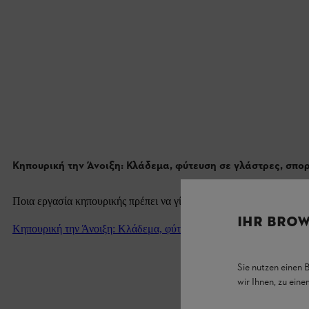
Κηπουρική την Άνοιξη: Κλάδεμα, φύτευση σε γλάστρες, σπο
Ποια εργασία κηπουρικής πρέπει να γίνει την άνοιξη, τι πρέπει να
IHR BROW
Κηπουρική την Άνοιξη: Κλάδεμα, φύτευση σε γλάστρες, σπορά
Sie nutzen einen 
wir Ihnen, zu ein