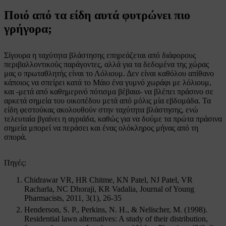
Ποιό από τα είδη αυτά φυτρώνει πιο
γρήγορα;
Σίγουρα η ταχύτητα βλάστησης επηρεάζεται από διάφορους
περιβαλλοντικούς παράγοντες, αλλά για τα δεδομένα της χώρας
μας ο πρωταθλητής είναι το Λόλιουμ. Δεν είναι καθόλου απίθανο
κάποιος να σπείρει κατά το Μάιο ένα γυμνό χωράφι με λόλιουμ,
και -μετά από καθημερινό πότισμα βέβαια- να βλέπει πράσινο σε
αρκετά σημεία του οικοπέδου μετά από μόλις μία εβδομάδα. Τα
είδη φεστούκας ακολουθούν στην ταχύτητα βλάστησης, ενώ
τελευταία βγαίνει η αγριάδα, καθώς για να δούμε τα πρώτα πράσινα
σημεία μπορεί να περάσει και ένας ολόκληρος μήνας από τη
σπορά.
Πηγές:
Chidrawar VR, HR Chitme, KN Patel, NJ Patel, VR
Racharla, NC Dhoraji, KR Vadalia, Journal of Young
Pharmacists, 2011, 3(1), 26-35
Henderson, S. P., Perkins, N. H., & Nelischer, M. (1998).
Residential lawn alternatives: A study of their distribution,