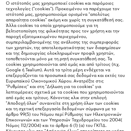
Ο ιστότοπός μας χρησιμοποιεί cookies και παρόμοιες
τεχνολογίες ("cookies"). Προκειμένου να παρέχουμε τον
ιστότοπό μας, χρησιμοποιούμε ορισμένα "απολύτως
#STIHL
απαραίτητα cookies" ακόμη και χωρίς τη συγκατάθεσή σας.
Άλλα cookies τα οποία χρησιμοποιούμε για τη
βελτιστοποίηση της φιλικότητας προς τον χρήστη και την
παροχή εξατομικευμένου περιεχομένου,
συμπεριλαμβανομένης της ανάλυσης της συμπεριφοράς
των χρηστών, της αποτελεσματικότητας των διαφημίσεων
και της δημιουργίας ολοκληρωμένων προφίλ χρηστών,
τοποθετούνται μόνο με τη ρητή συγκατάθεσή σας. Τα
cookies χρησιμοποιούνται από εμάς και από τρίτους (π.χ.
Εταιρεία
Google ή Tealium). Αυτά τα τρίτα μέρη ενδέχεται να
επεξεργάζονται τα προσωπικά σας δεδομένα και εκτός του
Ευρωπαϊκού Οικονομικού Χώρου. Ανατρέξτε στις
"Ρυθμίσεις" και στη "Δήλωση για τα cookies" για
λεπτομέρειες σχετικά με τα cookies που χρησιμοποιούνται
STIHL Συχνές ερωτήσεις
από εμάς και τρίτους. Κάνοντας κλικ στην επιλογή
"Αποδοχή όλων" συναινείτε στη χρήση όλων των cookies
και τη σχετική επεξεργασία δεδομένων σύμφωνα με το
άρθρο 99(5) του Νόμου περί Ρύθμισης των Ηλεκτρονικών
Service
Επικοινωνιών και των Υπηρεσιών Ταχυδρομείου του 2004(
IHR BROWSER WIRD NICHT
Νόμος 112/2004) και το άρθρο 6 (1) (α) του ΓΚΠΔ.