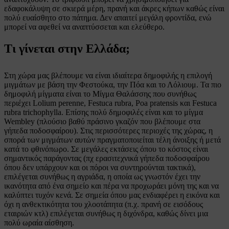
εδαφοκάλυψη σε σκιερά μέρη, πρανή και άκρες κήπων καθώς είναι
πολύ ευαίσθητο στο πάτημα. Δεν απαιτεί μεγάλη φροντίδα, ενώ
μπορεί να αφεθεί να αναπτύσσεται και ελεύθερο.
Τι γίνεται στην Ελλάδα;
Στη χώρα μας βλέπουμε να είναι ιδιαίτερα δημοφιλής η επιλογή
μιγμάτων με βάση την Φεστούκα, την Πόα και το Λόλιουμ. Τα πιο
δημοφιλή μίγματα είναι το Μίγμα Θαλάσσης που συνήθως
περιέχει Lolium perenne, Festuca rubra, Poa pratensis και Festuca
rubra trichophylla. Επίσης πολύ δημοφιλές είναι και το μίγμα
Wembley (πλούσιο βαθύ πράσινο γκαζόν που βλέπουμε στα
γήπεδα ποδοσφαίρου). Στις περισσότερες περιοχές της χώρας, η
σπορά των μιγμάτων αυτών πραγματοποιείται τέλη άνοιξης ή μετά
κατά το φθινόπωρο. Σε μεγάλες εκτάσεις όπου το κόστος είναι
σημαντικός παράγοντας (πχ ερασιτεχνικά γήπεδα ποδοσφαίρου
όπου δεν υπάρχουν και οι πόροι να συντηρούνται τακτικά),
επιλέγεται συνήθως η αγριάδα, η οποία ως γνωστόν έχει την
ικανότητα από ένα σημείο και πέρα να προχωράει μόνη της και να
καλύπτει τυχόν κενά. Σε σημεία όπου μας ενδιαφέρει η εικόνα και
όχι η ανθεκτικότητα του χλοοτάπητα (π.χ. πρανή σε εισόδους
εταιριών κτλ) επιλέγεται συνήθως η διχόνδρα, καθώς δίνει μια
πολύ ωραία αίσθηση.