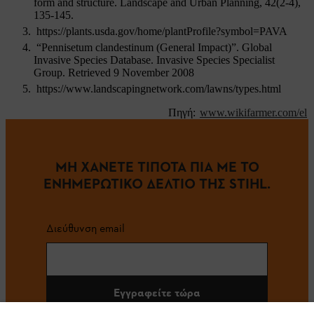
form and structure. Landscape and Urban Planning, 42(2-4),
135-145.
https://plants.usda.gov/home/plantProfile?symbol=PAVA
“Pennisetum clandestinum (General Impact)”. Global
Invasive Species Database. Invasive Species Specialist
Group. Retrieved 9 November 2008
https://www.landscapingnetwork.com/lawns/types.html
Πηγή:
www.wikifarmer.com/el
ΜΗ ΧΑΝΕΤΕ ΤΙΠΟΤΑ ΠΙΑ ΜΕ ΤΟ
ΕΝΗΜΕΡΩΤΙΚΟ ΔΕΛΤΙΟ ΤΗΣ STIHL.
Διεύθυνση email
Εγγραφείτε τώρα