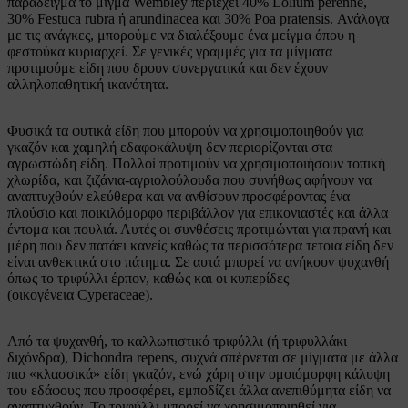
παράδειγμα το μίγμα Wembley περιέχει 40% Lolium perenne,
30% Festuca rubra ή arundinacea και 30% Poa pratensis. Ανάλογα
με τις ανάγκες, μπορούμε να διαλέξουμε ένα μείγμα όπου η
φεστούκα κυριαρχεί. Σε γενικές γραμμές για τα μίγματα
προτιμούμε είδη που δρουν συνεργατικά και δεν έχουν
αλληλοπαθητική ικανότητα.
Φυσικά τα φυτικά είδη που μπορούν να χρησιμοποιηθούν για
γκαζόν και χαμηλή εδαφοκάλυψη δεν περιορίζονται στα
αγρωστώδη είδη. Πολλοί προτιμούν να χρησιμοποιήσουν τοπική
χλωρίδα, και ζιζάνια-αγριολούλουδα που συνήθως αφήνουν να
αναπτυχθούν ελεύθερα και να ανθίσουν προσφέροντας ένα
πλούσιο και ποικιλόμορφο περιβάλλον για επικονιαστές και άλλα
έντομα και πουλιά. Αυτές οι συνθέσεις προτιμώνται για πρανή και
μέρη που δεν πατάει κανείς καθώς τα περισσότερα τετοια είδη δεν
είναι ανθεκτικά στο πάτημα. Σε αυτά μπορεί να ανήκουν ψυχανθή
όπως το τριφύλλι έρπον, καθώς και οι κυπερίδες
(οικογένεια Cyperaceae).
Από τα ψυχανθή, το καλλωπιστικό τριφύλλι (ή τριφυλλάκι
διχόνδρα), Dichondra repens, συχνά σπέρνεται σε μίγματα με άλλα
πιο «κλασσικά» είδη γκαζόν, ενώ χάρη στην ομοιόμορφη κάλυψη
του εδάφους που προσφέρει, εμποδίζει άλλα ανεπιθύμητα είδη να
αναπτυχθούν. Το τριφύλλι μπορεί να χρησιμοποιηθεί για