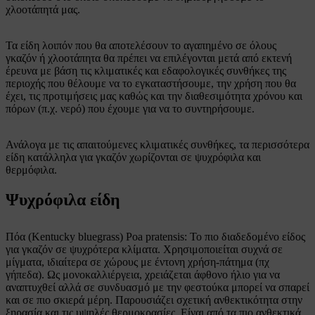
χλοοτάπητά μας.
Τα είδη λοιπόν που θα αποτελέσουν το αγαπημένο σε όλους
γκαζόν ή χλοοτάπητα θα πρέπει να επιλέγονται μετά από εκτενή
έρευνα με βάση τις κλιματικές και εδαφολογικές συνθήκες της
περιοχής που θέλουμε να το εγκαταστήσουμε, την χρήση που θα
έχει, τις προτιμήσεις μας καθώς και την διαθεσιμότητα χρόνου και
πόρων (π.χ. νερό) που έχουμε για να το συντηρήσουμε.
Ανάλογα με τις απαιτούμενες κλιματικές συνθήκες, τα περισσότερα
είδη κατάλληλα για γκαζόν χωρίζονται σε ψυχρόφιλα και
θερμόφιλα.
Ψυχρόφιλα είδη
Πόα (Kentucky bluegrass) Poa pratensis: Το πιο διαδεδομένο είδος
για γκαζόν σε ψυχρότερα κλίματα. Χρησιμοποιείται συχνά σε
μίγματα, ιδιαίτερα σε χώρους με έντονη χρήση-πάτημα (πχ
γήπεδα). Ως μονοκαλλιέργεια, χρειάζεται άφθονο ήλιο για να
αναπτυχθεί αλλά σε συνδυασμό με την φεστούκα μπορεί να σπαρεί
και σε πιο σκιερά μέρη. Παρουσιάζει σχετική ανθεκτικότητα στην
ξηρασία και τις υψηλές θερμοκρασίες. Είναι από τα πιο ανθεκτικά