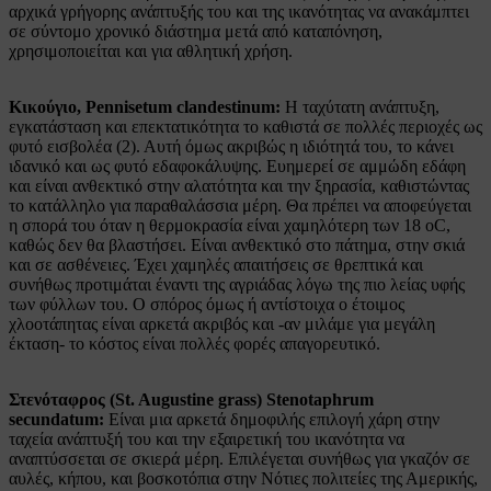
αρχικά γρήγορης ανάπτυξής του και της ικανότητας να ανακάμπτει
σε σύντομο χρονικό διάστημα μετά από καταπόνηση,
χρησιμοποιείται και για αθλητική χρήση.
Κικούγιο, Pennisetum clandestinum:
Η ταχύτατη ανάπτυξη,
εγκατάσταση και επεκτατικότητα το καθιστά σε πολλές περιοχές ως
φυτό εισβολέα (2). Αυτή όμως ακριβώς η ιδιότητά του, το κάνει
ιδανικό και ως φυτό εδαφοκάλυψης. Ευημερεί σε αμμώδη εδάφη
και είναι ανθεκτικό στην αλατότητα και την ξηρασία, καθιστώντας
το κατάλληλο για παραθαλάσσια μέρη. Θα πρέπει να αποφεύγεται
η σπορά του όταν η θερμοκρασία είναι χαμηλότερη των 18 oC,
καθώς δεν θα βλαστήσει. Είναι ανθεκτικό στο πάτημα, στην σκιά
και σε ασθένειες. Έχει χαμηλές απαιτήσεις σε θρεπτικά και
συνήθως προτιμάται έναντι της αγριάδας λόγω της πιο λείας υφής
των φύλλων του. Ο σπόρος όμως ή αντίστοιχα ο έτοιμος
χλοοτάπητας είναι αρκετά ακριβός και -αν μιλάμε για μεγάλη
έκταση- το κόστος είναι πολλές φορές απαγορευτικό.
Στενόταφρος (St. Augustine grass) Stenotaphrum
secundatum:
Είναι μια αρκετά δημοφιλής επιλογή χάρη στην
ταχεία ανάπτυξή του και την εξαιρετική του ικανότητα να
αναπτύσσεται σε σκιερά μέρη. Επιλέγεται συνήθως για γκαζόν σε
αυλές, κήπου, και βοσκοτόπια στην Νότιες πολιτείες της Αμερικής,