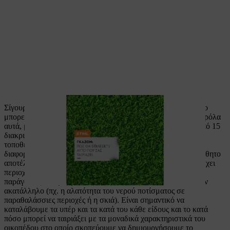
Σίγουρα κάποιος άνθρωπος που δεν είναι σχετικός με το χώρο
μπορεί να αντιλαμβάνεται το γκαζόν ως ένα φυτικό είδος. Παρόλα
αυτά, με τον όρο γκαζόν μπορεί να εννοούμε περισσότερα από 15
διακριτά και εντελώς διαφορετικά είδη, τα οποία μπορεί να
τοποθετηθούν σε χιλιάδες συνδυασμούς σε μίγματα με
διαφορετικές αναλογίες, έτσι ώστε να μας δώσουν το πολυπόθητο
αποτέλεσμα. Κάθε είδος έχει τα θετικά και τα αρνητικά του, έχει
περιοχές και περιόδους που αποδίδει πολύ καλά αλλά και
παράγοντες που μπορεί να το καταπονούν και να το καθιστούν
ακατάλληλο (πχ. η αλατότητα του νερού ποτίσματος σε
παραθαλάσσιες περιοχές ή η σκιά). Είναι σημαντικό να
καταλάβουμε τα υπέρ και τα κατά του κάθε είδους και το κατά
πόσο μπορεί να ταιριάξει με τα μοναδικά χαρακτηριστικά του
οικοπέδου στο οποίο σκοπεύουμε να δημιουργήσουμε το