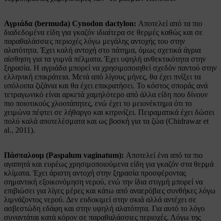
Αγριάδα (bermuda) Cynodon dactylon:
Αποτελεί από τα πιο
διαδεδομένα είδη για γκαζόν ιδιαίτερα σε θερμές καθώς και σε
παραθαλάσσιες περιοχές λόγω μεγάλης αντοχής του στην
αλατότητα. Έχει καλή αντοχή στο πάτημα, όμως σχετικά άγρια
αίσθηση για τα γυμνά πέλματα. Έχει υψηλή ανθεκτικότητα στην
ξηρασία. H αγριάδα μπορεί να χρησιμοποιηθεί σχεδόν παντού στην
ελληνική επικράτεια. Μετά από λίγους μήνες, θα έχει πνίξει τα
υπόλοιπα ζιζάνια και θα έχει επικρατήσει. Το κόστος σποράς ανά
τετραγωνικό είναι αρκετά χαμηλότερο από άλλα είδη που δίνουν
πιο ποιοτικούς χλοοτάπητες, ενώ έχει το μειονέκτημα ότι το
χειμώνα πέφτει σε λήθαργο και κιτρινίζει. Πειραματικά έχει δώσει
πολύ καλά αποτελέσματα και ως βοσκή για τα ζώα (Chidrawar et
al., 2011).
Πάσπαλουμ (Paspalum vaginatum):
Αποτελεί ένα από τα πιο
αγαπητά και ευρέως χρησιμοποιούμενα είδη για γκαζόν στα θερμά
κλίματα. Έχει άριστη αντοχή στην ξηρασία προσφέροντας
σημαντική εξοικονόμηση νερού, ενώ την ίδια στιγμή μπορεί να
επιβιώσει για λίγες μέρες και κάτω από αναερόβιες συνθήκες λόγω
λιμνάζοντος νερού. Δεν ευδοκιμεί στην σκιά αλλά αντέχει σε
ασβεστώδη εδάφη και στην υψηλή αλατότητα. Για αυτό το λόγο
συναντάται κατά κόρον σε παραθαλάσσιες περιοχές. Λόγω της