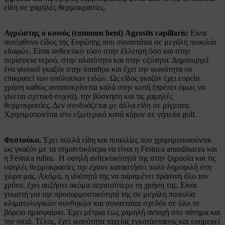
είδη σε χαμηλές θερμοκρασίες.
Αγρώστης ο κοινός (common bent) Agrostis capillaris:
Είναι
αυτόχθονο είδος της Ευρώπης που συναντάται σε μεγάλη ποικιλία
εδαφών. Είναι ανθεκτικό τόσο στην έλλειψη όσο και στην
περίσσεια νερού, στην αλατότητα και στην οξύτητα. Δημιουργεί
ένα φυσικό γκαζόν στην ύπαιθρο και έχει την ικανότητα να
επικρατεί των υπόλοιπων ειδών. Ως είδος γκαζόν έχει ευρεία
χρήση καθώς ανταποκρίνεται καλά στην κοπή (πρέπει όμως να
γίνεται σχετικά συχνά), την βόσκηση και τις χαμηλές
θερμοκρασίες. Δεν συνδυάζεται με άλλα είδη σε μίγματα.
Χρησιμοποιείται στο εξωτερικό κατά κόρον σε γήπεδα golf.
Φεστούκα.
Έχει πολλά είδη και ποικιλίες που χρησιμοποιούνται
ως γκαζόν με τα σημαντικότερα να είναι η Festuca arundinacea και
η Festuca rubra. Η υψηλή ανθεκτικότητά της στην ξηρασία και τις
υψηλές θερμοκρασίες την έχουν καταστήσει πολύ δημοφιλή στη
χώρα μας. Ακόμα, η ιδιότητά της να παραμένει πράσινη όλο τον
χρόνο, έχει αυξήσει ακόμα περισσότερο τη χρήση της. Είναι
γνωστή για την προσαρμοστικότητά της σε μεγάλη ποικιλία
κλιματολογικών συνθηκών και συναντάται σχεδόν σε όλο το
βόρειο ημισφαίριο. Έχει μέτρια έως χαμηλή αντοχή στο πάτημα και
την σκιά. Τέλος, έχει ικανότητα ταχείας εγκατάστασης και ευημερεί