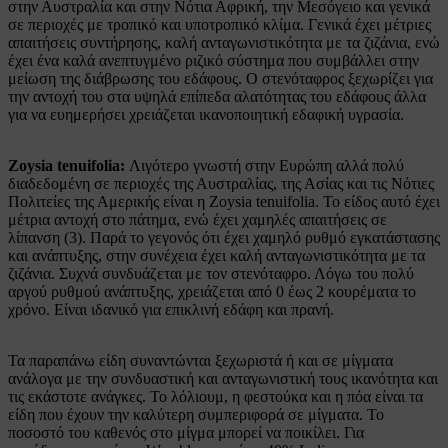
στην Αυστραλία και στην Νότια Αφρική, την Μεσόγειο και γενικά
σε περιοχές με τροπικό και υποτροπικό κλίμα. Γενικά έχει μέτριες
απαιτήσεις συντήρησης, καλή ανταγωνιστικότητα με τα ζιζάνια, ενώ
έχει ένα καλά ανεπτυγμένο ριζικό σύστημα που συμβάλλει στην
μείωση της διάβρωσης του εδάφους. Ο στενόταφρος ξεχωρίζει για
την αντοχή του στα υψηλά επίπεδα αλατότητας του εδάφους άλλα
για να ευημερήσει χρειάζεται ικανοποιητική εδαφική υγρασία.
Zoysia tenuifolia:
Λιγότερο γνωστή στην Ευρώπη αλλά πολύ
διαδεδομένη σε περιοχές της Αυστραλίας, της Ασίας και τις Νότιες
Πολιτείες της Αμερικής είναι η Zoysia tenuifolia. Το είδος αυτό έχει
μέτρια αντοχή στο πάτημα, ενώ έχει χαμηλές απαιτήσεις σε
λίπανση (3). Παρά το γεγονός ότι έχει χαμηλό ρυθμό εγκατάστασης
και ανάπτυξης, στην συνέχεια έχει καλή ανταγωνιστικότητα με τα
ζιζάνια. Συχνά συνδυάζεται με τον στενόταφρο. Λόγω του πολύ
αργού ρυθμού ανάπτυξης, χρειάζεται από 0 έως 2 κουρέματα το
χρόνο. Είναι ιδανικό για επικλινή εδάφη και πρανή.
Τα παραπάνω είδη συναντώνται ξεχωριστά ή και σε μίγματα
ανάλογα με την συνδυαστική και ανταγωνιστική τους ικανότητα και
τις εκάστοτε ανάγκες. Το λόλιουμ, η φεστούκα και η πόα είναι τα
είδη που έχουν την καλύτερη συμπεριφορά σε μίγματα. Το
ποσοστό του καθενός στο μίγμα μπορεί να ποικίλει. Για