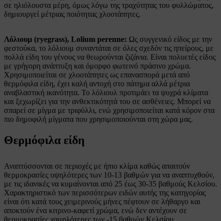
σε ηλιόλουστα μέρη, όμως λόγω της τραχύτητας του φυλλώματος,
δημιουργεί μέτριας ποιότητας χλοοτάπητες.
Λόλιουμ (ryegrass), Lolium perenne:
Ως συγγενικό είδος με την
φεστούκα, το λόλιουμ συναντάται σε όλες σχεδόν τις ηπείρους, με
πολλά είδη του γένους να θεωρούνται ζιζάνια. Είναι πολυετές είδος
με γρήγορη ανάπτυξη και όμορφο φωτεινό πράσινο χρώμα.
Χρησιμοποιείται σε χλοοτάπητες ως επανασπορά μετά από
θερμόφιλα είδη, έχει καλή αντοχή στο πάτημα αλλά μέτρια
αναβλαστική ικανότητα. Το λόλιουλ προτιμάει τα ψυχρά κλίματα
και ξεχωρίζει για την ανθεκτικότητά του σε ασθένειες. Μπορεί να
σπαρεί σε μίγμα με τριφύλλι, ενώ χρησιμοποιείται κατά κόρον στα
πιο δημοφιλή μίγματα που χρησιμοποιούνται στη χώρα μας.
Θερμόφιλα είδη
Αναπτύσσονται σε περιοχές με ήπιο κλίμα καθώς απαιτούν
θερμοκρασίες υψηλότερες των 10-13 βαθμών για να αναπτυχθούν,
με τις ιδανικές να κυμαίνονται από 25 έως 30-35 βαθμούς Κελσίου.
Χαρακτηριστικό των περισσότερων ειδών αυτής της κατηγορίας
είναι ότι κατά τους χειμερινούς μήνες πέφτουν σε λήθαργο και
αποκτούν ένα κιτρινο-καφετί χρώμα, ενώ δεν αντέχουν σε
θερμοκρασίες χαμηλότερες των -15 βαθμών Κελσίου.