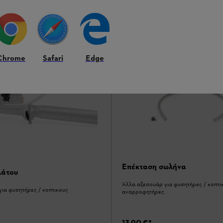
Σύγκριση
Chrome
Safari
Edge
Επέκταση σωλήνα
λάτου
Άλλα αξεσουάρ για φυσητήρες / κοπτι
ια φυσητήρες / κοπτικους
αναρροφητήρες
13,90 €
*