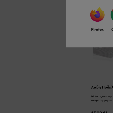
Σύγκριση
Firefox
Λαβή Ποδη
Άλλα αξεσουάρ γ
αναρροφητήρες
65,00 €
*