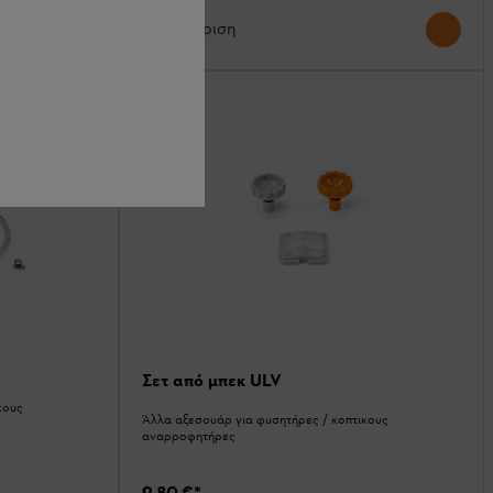
Σύγκριση
Σετ από μπεκ ULV
κους
Άλλα αξεσουάρ για φυσητήρες / κοπτικους
αναρροφητήρες
9,80 €
*