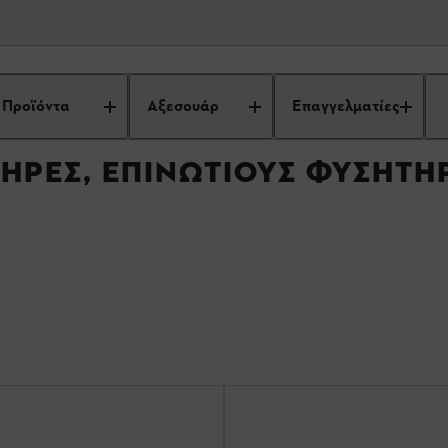
Παρελκόμενα για φυσητήρες, επινώτιους φυσητήρες και κοπτικούς ανα
Προϊόντα
Αξεσουάρ
Επαγγελματίες
ΉΡΕΣ, ΕΠΙΝΏΤΙΟΥΣ ΦΥΣΗΤΉΡ