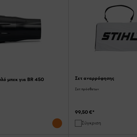
Σετ αναρρόφησης
υλό μπεκ για BR 450
Σετ πρόσθετων
99,50 €
*
Σύγκριση