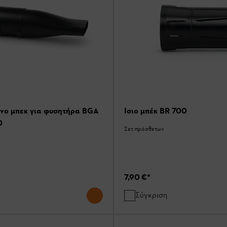
νο μπεκ για φυσητήρα BGA
Ίσιο μπέκ BR 700
0
Σετ πρόσθετων
7,90 €
*
Σύγκριση