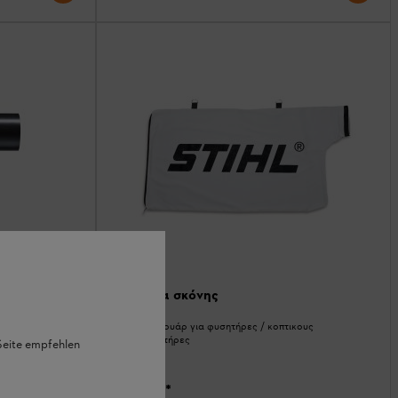
 600
Σακούλα σκόνης
κους
Άλλα αξεσουάρ για φυσητήρες / κοπτικους
αναρροφητήρες
 Seite empfehlen
για
52,00 €
*