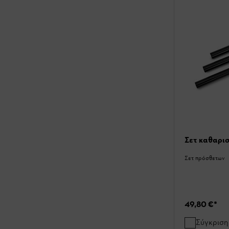
Σετ καθαρι
Σετ πρόσθετων
49,80 €
*
Σύγκριση