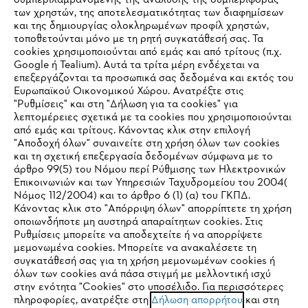
συμπεριλαμβανομένης της ανάλυσης της συμπεριφοράς
των χρηστών, της αποτελεσματικότητας των διαφημίσεων
Service
και της δημιουργίας ολοκληρωμένων προφίλ χρηστών,
τοποθετούνται μόνο με τη ρητή συγκατάθεσή σας. Τα
cookies χρησιμοποιούνται από εμάς και από τρίτους (π.χ.
Google ή Tealium). Αυτά τα τρίτα μέρη ενδέχεται να
επεξεργάζονται τα προσωπικά σας δεδομένα και εκτός του
Ευρωπαϊκού Οικονομικού Χώρου. Ανατρέξτε στις
Πολιτική απορρήτου
Νομικό κείμενο
Cookies
"Ρυθμίσεις" και στη "Δήλωση για τα cookies" για
λεπτομέρειες σχετικά με τα cookies που χρησιμοποιούνται
από εμάς και τρίτους. Κάνοντας κλικ στην επιλογή
Νομικές πληροφορίες
"Αποδοχή όλων" συναινείτε στη χρήση όλων των cookies
και τη σχετική επεξεργασία δεδομένων σύμφωνα με το
άρθρο 99(5) του Νόμου περί Ρύθμισης των Ηλεκτρονικών
ANDREAS STIHL ΜΟΝΟΠΡΟΣΩΠΗ Α.Ε.
Επικοινωνιών και των Υπηρεσιών Ταχυδρομείου του 2004(
ΥΠΟΚΑΤΑΣΤΗΜΑ ΚΥΠΡΟΥ
IHR BROWSER WIRD NICHT
Νόμος 112/2004) και το άρθρο 6 (1) (α) του ΓΚΠΔ.
ΑΓ. ΑΝΔΡΕΟΥ 51 ΠΑΛΛΟΥΡΙΩΤΙΣΣΑ
Κάνοντας κλικ στο "Απόρριψη όλων" απορρίπτετε τη χρήση
UNTERSTÜTZT
1041 ΛΕΥΚΩΣΙΑ
οποιωνδήποτε μη αυστηρά απαραίτητων cookies. Στις
ΚΥΠΡΟΣ
Ρυθμίσεις μπορείτε να αποδεχτείτε ή να απορρίψετε
μεμονωμένα cookies. Μπορείτε να ανακαλέσετε τη
Sie nutzen einen Browser, den wir noch nicht unterstützen. Für
συγκατάθεσή σας για τη χρήση μεμονωμένων cookies ή
eine optimale Nutzung unserer Seite empfehlen wir Ihnen, zu
όλων των cookies ανά πάσα στιγμή με μελλοντική ισχύ
στην ενότητα "Cookies" στο υποσέλιδο. Για περισσότερες
einem der folgenden Browser zu wechseln:
πληροφορίες, ανατρέξτε στη
Δήλωση απορρήτου
και στη