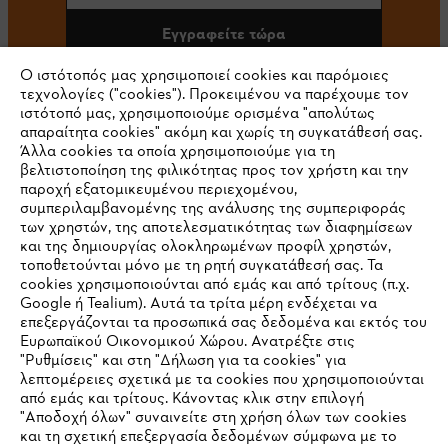
Εγγραφείτε τώρα
Ο ιστότοπός μας χρησιμοποιεί cookies και παρόμοιες
τεχνολογίες ("cookies"). Προκειμένου να παρέχουμε τον
ιστότοπό μας, χρησιμοποιούμε ορισμένα "απολύτως
#STIHL
απαραίτητα cookies" ακόμη και χωρίς τη συγκατάθεσή σας.
Άλλα cookies τα οποία χρησιμοποιούμε για τη
βελτιστοποίηση της φιλικότητας προς τον χρήστη και την
παροχή εξατομικευμένου περιεχομένου,
συμπεριλαμβανομένης της ανάλυσης της συμπεριφοράς
των χρηστών, της αποτελεσματικότητας των διαφημίσεων
και της δημιουργίας ολοκληρωμένων προφίλ χρηστών,
τοποθετούνται μόνο με τη ρητή συγκατάθεσή σας. Τα
cookies χρησιμοποιούνται από εμάς και από τρίτους (π.χ.
Εταιρεία
Google ή Tealium). Αυτά τα τρίτα μέρη ενδέχεται να
επεξεργάζονται τα προσωπικά σας δεδομένα και εκτός του
Ευρωπαϊκού Οικονομικού Χώρου. Ανατρέξτε στις
"Ρυθμίσεις" και στη "Δήλωση για τα cookies" για
STIHL Συχνές ερωτήσεις
λεπτομέρειες σχετικά με τα cookies που χρησιμοποιούνται
από εμάς και τρίτους. Κάνοντας κλικ στην επιλογή
"Αποδοχή όλων" συναινείτε στη χρήση όλων των cookies
και τη σχετική επεξεργασία δεδομένων σύμφωνα με το