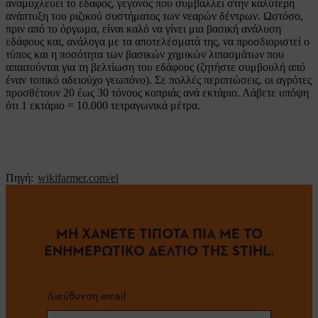
αναμοχλεύει το έδαφος, γεγονός που συμβάλλει στην καλύτερη
ανάπτυξη του ριζικού συστήματος των νεαρών δέντρων. Ωστόσο,
πριν από το όργωμα, είναι καλό να γίνει μια βασική ανάλυση
εδάφους και, ανάλογα με τα αποτελέσματά της, να προσδιοριστεί ο
τύπος και η ποσότητα των βασικών χημικών λιπασμάτων που
απαιτούνται για τη βελτίωση του εδάφους (ζητήστε συμβουλή από
έναν τοπικό αδειούχο γεωπόνο). Σε πολλές περιπτώσεις, οι αγρότες
προσθέτουν 20 έως 30 τόνους κοπριάς ανά εκτάριο. Λάβετε υπόψη
ότι 1 εκτάριο = 10.000 τετραγωνικά μέτρα.
Πηγή:
wikifarmer.com/el
ΜΗ ΧΑΝΕΤΕ ΤΙΠΟΤΑ ΠΙΑ ΜΕ ΤΟ
ΕΝΗΜΕΡΩΤΙΚΟ ΔΕΛΤΙΟ ΤΗΣ STIHL.
Διεύθυνση email