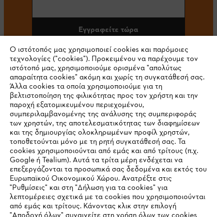
Εγγραφείτε τώρα
Ο ιστότοπός μας χρησιμοποιεί cookies και παρόμοιες
τεχνολογίες ("cookies"). Προκειμένου να παρέχουμε τον
ιστότοπό μας, χρησιμοποιούμε ορισμένα "απολύτως
#STIHL
απαραίτητα cookies" ακόμη και χωρίς τη συγκατάθεσή σας.
Άλλα cookies τα οποία χρησιμοποιούμε για τη
βελτιστοποίηση της φιλικότητας προς τον χρήστη και την
παροχή εξατομικευμένου περιεχομένου,
συμπεριλαμβανομένης της ανάλυσης της συμπεριφοράς
των χρηστών, της αποτελεσματικότητας των διαφημίσεων
και της δημιουργίας ολοκληρωμένων προφίλ χρηστών,
τοποθετούνται μόνο με τη ρητή συγκατάθεσή σας. Τα
cookies χρησιμοποιούνται από εμάς και από τρίτους (π.χ.
Εταιρεία
Google ή Tealium). Αυτά τα τρίτα μέρη ενδέχεται να
επεξεργάζονται τα προσωπικά σας δεδομένα και εκτός του
Ευρωπαϊκού Οικονομικού Χώρου. Ανατρέξτε στις
"Ρυθμίσεις" και στη "Δήλωση για τα cookies" για
STIHL Συχνές ερωτήσεις
λεπτομέρειες σχετικά με τα cookies που χρησιμοποιούνται
από εμάς και τρίτους. Κάνοντας κλικ στην επιλογή
"Αποδοχή όλων" συναινείτε στη χρήση όλων των cookies