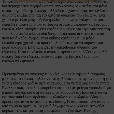
Τα ελαιόδεντρα που είναι εγκατεστημένα σε επίπεδες τοποθεσίες
και περιοχές που περιβάλλονται από λόφους δεν εκτίθενται μόνο
στους παγετούς της άνοιξης, αλλά διατρέχουν επίσης τον κίνδυνο
σοβαρής ζημίας από παγετό κατά τη διάρκεια του χειμώνα. Ένα
χωράφι με ελαφρώς καθοδική κλίση, που να καταλήγει σε μια
επίπεδη επιφάνεια, όπου τα ψυχρά ρεύματα μπορούν να ξεφύγουν
εύκολα, είναι συνήθως ένα κατάλληλο μέρος για την εγκατάσταση
του ελαιώνα. Εντελώς επίπεδα χωράφια όπου δεν αναφέρονται
παγετοί ή κρύοι άνεμοι είναι επίσης κατάλληλα. Το μέσο
ελαιόδεντρο χρειάζεται αρκετό ηλιακό φως για να παράγει μια
καλή απόδοση. Επίσης, μισεί την υπερβολική υγρασία του
εδάφους. Κατά συνέπεια, ο αγρότης πρέπει να επιλέξει ένα καλά
στραγγιζόμενο έδαφος, όπου το νερό της βροχής δεν μπορεί
εύκολα να λιμνάσει.
Προκειμένου να αποφευχθεί ο κίνδυνος έκθεσης σε διάφορους
μύκητες, το έδαφος καλό είναι να φυλάσσεται σε αγρανάπαυση για
τρία ή τέσσερα χρόνια πριν φυτέψουμε τα νεαρά μας ελαιόδεντρα.
Εναλλακτικά, το πεδίο μπορεί να φυτευτεί με μείγμα γρασιδιού για
μερικά χρόνια, και στη συνέχεια να καθαριστεί. Προκειμένου να
εγκατασταθεί ένας αρδεύσιμος ελαιώνας σε ανώμαλο έδαφος,
πρέπει πρώτα να ισιώσουμε το έδαφος. Η ισοπέδωση γίνεται πριν
από το βαθύ όργωμα. Το βαθύ όργωμα των 45-50 εκ. στοχεύει
κυρίως στην καταστροφή των πολυετών ζιζανίων. Επίσης,