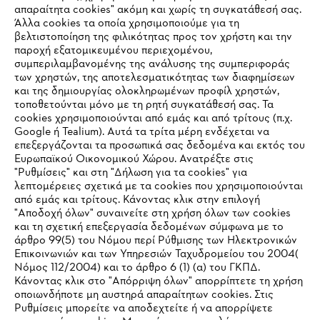
#STIHL
απαραίτητα cookies" ακόμη και χωρίς τη συγκατάθεσή σας.
Άλλα cookies τα οποία χρησιμοποιούμε για τη
βελτιστοποίηση της φιλικότητας προς τον χρήστη και την
παροχή εξατομικευμένου περιεχομένου,
συμπεριλαμβανομένης της ανάλυσης της συμπεριφοράς
των χρηστών, της αποτελεσματικότητας των διαφημίσεων
και της δημιουργίας ολοκληρωμένων προφίλ χρηστών,
τοποθετούνται μόνο με τη ρητή συγκατάθεσή σας. Τα
cookies χρησιμοποιούνται από εμάς και από τρίτους (π.χ.
Εταιρεία
Google ή Tealium). Αυτά τα τρίτα μέρη ενδέχεται να
επεξεργάζονται τα προσωπικά σας δεδομένα και εκτός του
Ευρωπαϊκού Οικονομικού Χώρου. Ανατρέξτε στις
"Ρυθμίσεις" και στη "Δήλωση για τα cookies" για
STIHL Συχνές ερωτήσεις
λεπτομέρειες σχετικά με τα cookies που χρησιμοποιούνται
από εμάς και τρίτους. Κάνοντας κλικ στην επιλογή
"Αποδοχή όλων" συναινείτε στη χρήση όλων των cookies
και τη σχετική επεξεργασία δεδομένων σύμφωνα με το
άρθρο 99(5) του Νόμου περί Ρύθμισης των Ηλεκτρονικών
Service
Επικοινωνιών και των Υπηρεσιών Ταχυδρομείου του 2004(
IHR BROWSER WIRD NICHT
Νόμος 112/2004) και το άρθρο 6 (1) (α) του ΓΚΠΔ.
Κάνοντας κλικ στο "Απόρριψη όλων" απορρίπτετε τη χρήση
UNTERSTÜTZT
οποιωνδήποτε μη αυστηρά απαραίτητων cookies. Στις
Ρυθμίσεις μπορείτε να αποδεχτείτε ή να απορρίψετε