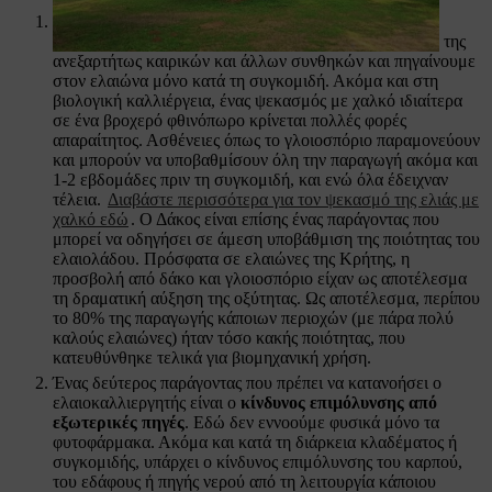
Εχθροί και ασθένειες που δεν αντιμετωπίζονται.
Η
καλλιέργεια πολλές φορές αφήνεται εντελώς στην τύχη της
ανεξαρτήτως καιρικών και άλλων συνθηκών και πηγαίνουμε
στον ελαιώνα μόνο κατά τη συγκομιδή. Ακόμα και στη
βιολογική καλλιέργεια, ένας ψεκασμός με χαλκό ιδιαίτερα
σε ένα βροχερό φθινόπωρο κρίνεται πολλές φορές
απαραίτητος. Ασθένειες όπως το γλοιοσπόριο παραμονεύουν
και μπορούν να υποβαθμίσουν όλη την παραγωγή ακόμα και
1-2 εβδομάδες πριν τη συγκομιδή, και ενώ όλα έδειχναν
τέλεια.
Διαβάστε περισσότερα για τον ψεκασμό της ελιάς με
χαλκό εδώ
. Ο Δάκος είναι επίσης ένας παράγοντας που
μπορεί να οδηγήσει σε άμεση υποβάθμιση της ποιότητας του
ελαιολάδου. Πρόσφατα σε ελαιώνες της Κρήτης, η
προσβολή από δάκο και γλοιοσπόριο είχαν ως αποτέλεσμα
τη δραματική αύξηση της οξύτητας. Ως αποτέλεσμα, περίπου
το 80% της παραγωγής κάποιων περιοχών (με πάρα πολύ
καλούς ελαιώνες) ήταν τόσο κακής ποιότητας, που
κατευθύνθηκε τελικά για βιομηχανική χρήση.
Ένας δεύτερος παράγοντας που πρέπει να κατανοήσει ο
ελαιοκαλλιεργητής είναι ο
κίνδυνος επιμόλυνσης από
εξωτερικές πηγές
. Εδώ δεν εννοούμε φυσικά μόνο τα
φυτοφάρμακα. Ακόμα και κατά τη διάρκεια κλαδέματος ή
συγκομιδής, υπάρχει ο κίνδυνος επιμόλυνσης του καρπού,
του εδάφους ή πηγής νερού από τη λειτουργία κάποιου