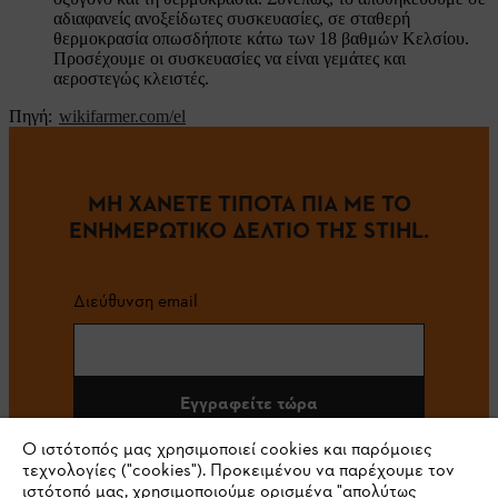
αδιαφανείς ανοξείδωτες συσκευασίες, σε σταθερή
θερμοκρασία οπωσδήποτε κάτω των 18 βαθμών Κελσίου.
Προσέχουμε οι συσκευασίες να είναι γεμάτες και
αεροστεγώς κλειστές.
Πηγή:
wikifarmer.com/el
ΜΗ ΧΑΝΕΤΕ ΤΙΠΟΤΑ ΠΙΑ ΜΕ ΤΟ
ΕΝΗΜΕΡΩΤΙΚΟ ΔΕΛΤΙΟ ΤΗΣ STIHL.
Διεύθυνση email
Εγγραφείτε τώρα
Ο ιστότοπός μας χρησιμοποιεί cookies και παρόμοιες
τεχνολογίες ("cookies"). Προκειμένου να παρέχουμε τον
ιστότοπό μας, χρησιμοποιούμε ορισμένα "απολύτως