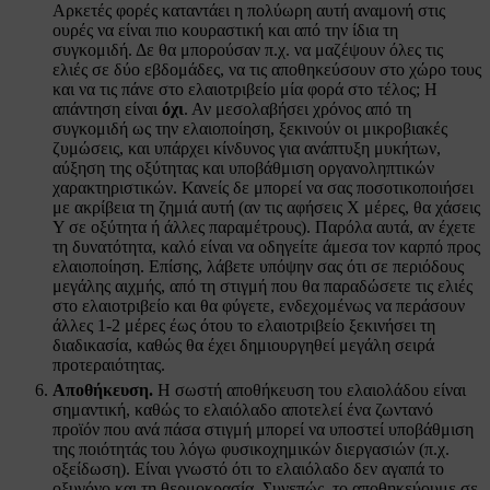
Αρκετές φορές καταντάει η πολύωρη αυτή αναμονή στις
ουρές να είναι πιο κουραστική και από την ίδια τη
συγκομιδή. Δε θα μπορούσαν π.χ. να μαζέψουν όλες τις
ελιές σε δύο εβδομάδες, να τις αποθηκεύσουν στο χώρο τους
και να τις πάνε στο ελαιοτριβείο μία φορά στο τέλος; Η
απάντηση είναι
όχι
. Αν μεσολαβήσει χρόνος από τη
συγκομιδή ως την ελαιοποίηση, ξεκινούν οι μικροβιακές
ζυμώσεις, και υπάρχει κίνδυνος για ανάπτυξη μυκήτων,
αύξηση της οξύτητας και υποβάθμιση οργανοληπτικών
χαρακτηριστικών. Κανείς δε μπορεί να σας ποσοτικοποιήσει
με ακρίβεια τη ζημιά αυτή (αν τις αφήσεις Χ μέρες, θα χάσεις
Υ σε οξύτητα ή άλλες παραμέτρους). Παρόλα αυτά, αν έχετε
τη δυνατότητα, καλό είναι να οδηγείτε άμεσα τον καρπό προς
ελαιοποίηση. Επίσης, λάβετε υπόψην σας ότι σε περιόδους
μεγάλης αιχμής, από τη στιγμή που θα παραδώσετε τις ελιές
στο ελαιοτριβείο και θα φύγετε, ενδεχομένως να περάσουν
άλλες 1-2 μέρες έως ότου το ελαιοτριβείο ξεκινήσει τη
διαδικασία, καθώς θα έχει δημιουργηθεί μεγάλη σειρά
προτεραιότητας.
Αποθήκευση.
Η σωστή αποθήκευση του ελαιολάδου είναι
σημαντική, καθώς το ελαιόλαδο αποτελεί ένα ζωντανό
προϊόν που ανά πάσα στιγμή μπορεί να υποστεί υποβάθμιση
της ποιότητάς του λόγω φυσικοχημικών διεργασιών (π.χ.
οξείδωση). Είναι γνωστό ότι το ελαιόλαδο δεν αγαπά το
οξυγόνο και τη θερμοκρασία. Συνεπώς, το αποθηκεύουμε σε