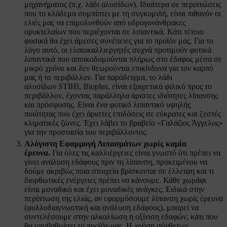
μηχανήματος (π.χ. λάδι αλυσίδων). Ιδιαίτερα σε περιπτώσεις
που το κλάδεμα συμπίπτει με τη συγκομιδή, είναι πιθανόν οι
ελιές μας να επιμολυνθούν από υδρογονάνθρακες
ορυκτελαίων που περιέχονται σε λιπαντικά. Κάτι τέτοιο
φυσικά θα έχει άμεσες συνέπειες για το προϊόν μας. Για το
λόγο αυτό, οι ελαιοκαλλιεργητές συχνά προτιμούν φυτικά
λιπαντικά που αποικοδομούνται πλήρως στο έδαφος μέσα σε
μικρό χρόνο και δεν θεωρούνται επικίνδυνα για τον καρπό
μας ή το περιβάλλον. Για παράδειγμα, το λάδι
αλυσίδων STIHL Bioplus, είναι εξαιρετικά φιλικό προς το
περιβάλλον, έχοντας παράλληλα άριστες ιδιότητες λίπανσης
και πρόσφυσης. Είναι ένα φυτικό λιπαντικό υψηλής
ποιότητας που έχει άριστες επιδόσεις σε εύκρατες και ζεστές
κλιματικές ζώνες. Έχει λάβει το βραβείο «Γαλάζιος Άγγελος»
για την προστασία του περιβάλλοντος.
Αλόγιστη Εφαρμογή Λιπασμάτων χωρίς καμία
έρευνα.
Για όλες τις καλλιέργειες είναι γνωστό ότι πρέπει να
γίνει ανάλυση εδάφους πριν τη λίπανση, προκειμένου να
δούμε ακριβώς ποια στοιχεία βρίσκονται σε έλλειψη και τι
διορθωτικές ενέργειες πρέπει να κάνουμε. Κάθε χωράφι
είναι μοναδικό και έχει μοναδικές ανάγκες. Ειδικά στην
περίπτωση της ελιάς, αν εφαρμόσουμε λίπανση χωρίς έρευνα
(φυλλοδιαγνωστική και ανάλυση εδάφους), μπορεί να
συντελέσουμε στην αλκαλίωση η οξίνιση εδαφών, κάτι που
θα υποβαθμίσει το προϊόν μας. Η χρήση σύνθετων