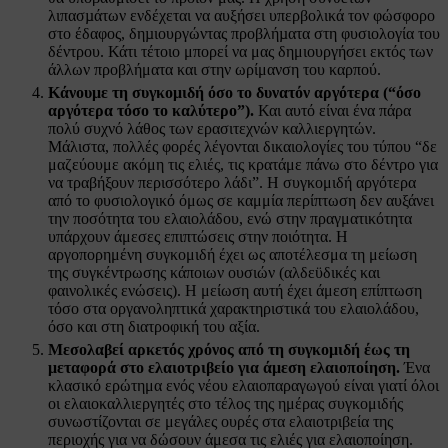
λιπασµάτων ενδέχεται να αυξήσει υπερβολικά τον φώσφορο
στο έδαφος, δηµιουργώντας προβλήµατα στη φυσιολογία του
δέντρου. Κάτι τέτοιο μπορεί να μας δημιουργήσει εκτός των
άλλων προβλήματα και στην ωρίμανση του καρπού.
Κάνουμε τη συγκομιδή όσο το δυνατόν αργότερα (“όσο
αργότερα τόσο το καλύτερο”).
Και αυτό είναι ένα πάρα
πολύ συχνό λάθος των ερασιτεχνών καλλιεργητών.
Μάλιστα, πολλές φορές λέγονται δικαιολογίες του τύπου “δε
μαζεύουμε ακόμη τις ελιές, τις κρατάμε πάνω στο δέντρο για
να τραβήξουν περισσότερο λάδι”. Η συγκομιδή αργότερα
από το φυσιολογικό όμως σε καμμία περίπτωση δεν αυξάνει
την ποσότητα του ελαιολάδου, ενώ στην πραγματικότητα
υπάρχουν άμεσες επιπτώσεις στην ποιότητα. Η
αργοπορημένη συγκομιδή έχει ως αποτέλεσμα τη μείωση
της συγκέντρωσης κάποιων ουσιών (αλδεϋδικές και
φαινολικές ενώσεις). Η μείωση αυτή έχει άμεση επίπτωση
τόσο στα οργανοληπτικά χαρακτηριστικά του ελαιολάδου,
όσο και στη διατροφική του αξία.
Μεσολαβεί αρκετός χρόνος από τη συγκομιδή έως τη
μεταφορά στο ελαιοτριβείο για άμεση ελαιοποίηση.
Ένα
κλασικό ερώτημα ενός νέου ελαιοπαραγωγού είναι γιατί όλοι
οι ελαιοκαλλιεργητές στο τέλος της ημέρας συγκομιδής
συνωστίζονται σε μεγάλες ουρές στα ελαιοτριβεία της
περιοχής για να δώσουν άμεσα τις ελιές για ελαιοποίηση.