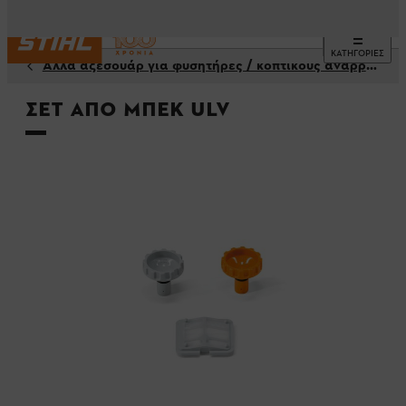
ΚΑΤΗΓΟΡΙΕΣ
Άλλα αξεσουάρ για φυσητήρες / κοπτικους αναρροφητήρες
Σετ από μπεκ ULV