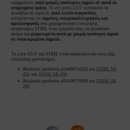
εφαρμόσετε
πολύ μικρές ποσότητες υγρών σε φυτά σε
στοχευμένο τρόπο
. Το σετ μπεκ ULV εκνεφώνει τα
ψεκαζόμενα υγρά σε
πολύ λεπτά σταγονίδια
,
επιτρέποντας σε
αγρότες, οπωροκαλλιεργητές και
αμπελουργούς
που χρησιμοποιούν επινώτιους
ψεκαστήρες STIHL στην εργασία τους, να ψεκάσουν
ακόμα και
μεμονωμένα φυτά με μικρή ποσότητα υγρού
σε συγκεκριμένα σημεία
.
Το μπεκ ULV της STIHL είναι κατάλληλο για τους εξής
επινώτιους ραντιστήρες:
(Κωδικός προϊόντος 42440071022) για
STIHL SR
430
και
STIHL SR 450
(Κωδικός προϊόντος 42410071009) για
STIHL SR
200