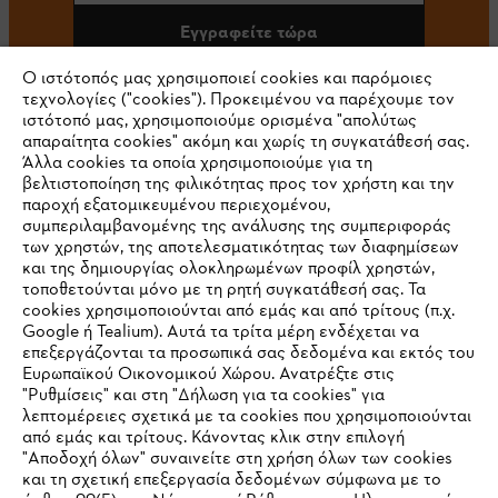
Εγγραφείτε τώρα
Ο ιστότοπός μας χρησιμοποιεί cookies και παρόμοιες
τεχνολογίες ("cookies"). Προκειμένου να παρέχουμε τον
ιστότοπό μας, χρησιμοποιούμε ορισμένα "απολύτως
#STIHL
απαραίτητα cookies" ακόμη και χωρίς τη συγκατάθεσή σας.
Άλλα cookies τα οποία χρησιμοποιούμε για τη
βελτιστοποίηση της φιλικότητας προς τον χρήστη και την
παροχή εξατομικευμένου περιεχομένου,
συμπεριλαμβανομένης της ανάλυσης της συμπεριφοράς
των χρηστών, της αποτελεσματικότητας των διαφημίσεων
και της δημιουργίας ολοκληρωμένων προφίλ χρηστών,
τοποθετούνται μόνο με τη ρητή συγκατάθεσή σας. Τα
cookies χρησιμοποιούνται από εμάς και από τρίτους (π.χ.
Εταιρεία
Google ή Tealium). Αυτά τα τρίτα μέρη ενδέχεται να
επεξεργάζονται τα προσωπικά σας δεδομένα και εκτός του
Ευρωπαϊκού Οικονομικού Χώρου. Ανατρέξτε στις
"Ρυθμίσεις" και στη "Δήλωση για τα cookies" για
STIHL Συχνές ερωτήσεις
λεπτομέρειες σχετικά με τα cookies που χρησιμοποιούνται
από εμάς και τρίτους. Κάνοντας κλικ στην επιλογή
"Αποδοχή όλων" συναινείτε στη χρήση όλων των cookies
και τη σχετική επεξεργασία δεδομένων σύμφωνα με το