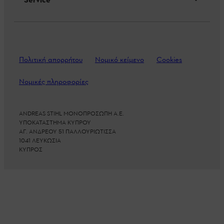
Service
Πολιτική απορρήτου
Νομικό κείμενο
Cookies
Νομικές πληροφορίες
ANDREAS STIHL ΜΟΝΟΠΡΟΣΩΠΗ Α.Ε.
ΥΠΟΚΑΤΑΣΤΗΜΑ ΚΥΠΡΟΥ
ΑΓ. ΑΝΔΡΕΟΥ 51 ΠΑΛΛΟΥΡΙΩΤΙΣΣΑ
1041 ΛΕΥΚΩΣΙΑ
ΚΥΠΡΟΣ