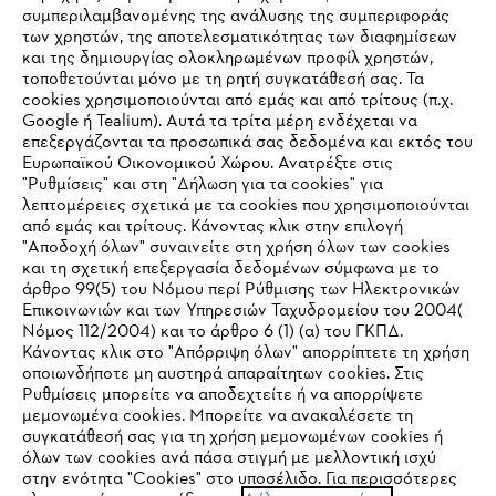
συμπεριλαμβανομένης της ανάλυσης της συμπεριφοράς
των χρηστών, της αποτελεσματικότητας των διαφημίσεων
και της δημιουργίας ολοκληρωμένων προφίλ χρηστών,
τοποθετούνται μόνο με τη ρητή συγκατάθεσή σας. Τα
cookies χρησιμοποιούνται από εμάς και από τρίτους (π.χ.
Google ή Tealium). Αυτά τα τρίτα μέρη ενδέχεται να
επεξεργάζονται τα προσωπικά σας δεδομένα και εκτός του
Ευρωπαϊκού Οικονομικού Χώρου. Ανατρέξτε στις
"Ρυθμίσεις" και στη "Δήλωση για τα cookies" για
λεπτομέρειες σχετικά με τα cookies που χρησιμοποιούνται
από εμάς και τρίτους. Κάνοντας κλικ στην επιλογή
"Αποδοχή όλων" συναινείτε στη χρήση όλων των cookies
και τη σχετική επεξεργασία δεδομένων σύμφωνα με το
άρθρο 99(5) του Νόμου περί Ρύθμισης των Ηλεκτρονικών
Επικοινωνιών και των Υπηρεσιών Ταχυδρομείου του 2004(
IHR BROWSER WIRD NICHT
Νόμος 112/2004) και το άρθρο 6 (1) (α) του ΓΚΠΔ.
Κάνοντας κλικ στο "Απόρριψη όλων" απορρίπτετε τη χρήση
UNTERSTÜTZT
οποιωνδήποτε μη αυστηρά απαραίτητων cookies. Στις
Ρυθμίσεις μπορείτε να αποδεχτείτε ή να απορρίψετε
μεμονωμένα cookies. Μπορείτε να ανακαλέσετε τη
Sie nutzen einen Browser, den wir noch nicht unterstützen. Für
συγκατάθεσή σας για τη χρήση μεμονωμένων cookies ή
eine optimale Nutzung unserer Seite empfehlen wir Ihnen, zu
όλων των cookies ανά πάσα στιγμή με μελλοντική ισχύ
στην ενότητα "Cookies" στο υποσέλιδο. Για περισσότερες
einem der folgenden Browser zu wechseln: