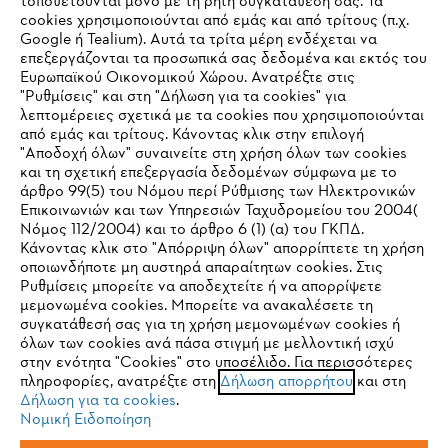
τοποθετούνται μόνο με τη ρητή συγκατάθεσή σας. Τα
cookies χρησιμοποιούνται από εμάς και από τρίτους (π.χ.
Εταιρεία
Google ή Tealium). Αυτά τα τρίτα μέρη ενδέχεται να
επεξεργάζονται τα προσωπικά σας δεδομένα και εκτός του
Ευρωπαϊκού Οικονομικού Χώρου. Ανατρέξτε στις
"Ρυθμίσεις" και στη "Δήλωση για τα cookies" για
STIHL Συχνές ερωτήσεις
λεπτομέρειες σχετικά με τα cookies που χρησιμοποιούνται
από εμάς και τρίτους. Κάνοντας κλικ στην επιλογή
"Αποδοχή όλων" συναινείτε στη χρήση όλων των cookies
και τη σχετική επεξεργασία δεδομένων σύμφωνα με το
άρθρο 99(5) του Νόμου περί Ρύθμισης των Ηλεκτρονικών
Service
Επικοινωνιών και των Υπηρεσιών Ταχυδρομείου του 2004(
IHR BROWSER WIRD NICHT
Νόμος 112/2004) και το άρθρο 6 (1) (α) του ΓΚΠΔ.
Κάνοντας κλικ στο "Απόρριψη όλων" απορρίπτετε τη χρήση
UNTERSTÜTZT
οποιωνδήποτε μη αυστηρά απαραίτητων cookies. Στις
Ρυθμίσεις μπορείτε να αποδεχτείτε ή να απορρίψετε
μεμονωμένα cookies. Μπορείτε να ανακαλέσετε τη
Πολιτική απορρήτου
Νομικό κείμενο
Cookies
Sie nutzen einen Browser, den wir noch nicht unterstützen. Für
συγκατάθεσή σας για τη χρήση μεμονωμένων cookies ή
eine optimale Nutzung unserer Seite empfehlen wir Ihnen, zu
όλων των cookies ανά πάσα στιγμή με μελλοντική ισχύ
στην ενότητα "Cookies" στο υποσέλιδο. Για περισσότερες
einem der folgenden Browser zu wechseln:
Νομικές πληροφορίες
πληροφορίες, ανατρέξτε στη
Δήλωση απορρήτου
και στη
Δήλωση για τα cookies
.
Νομική Ειδοποίηση
ANDREAS STIHL ΜΟΝΟΠΡΟΣΩΠΗ Α.Ε.
Firefox
Chrome
ΥΠΟΚΑΤΑΣΤΗΜΑ ΚΥΠΡΟΥ