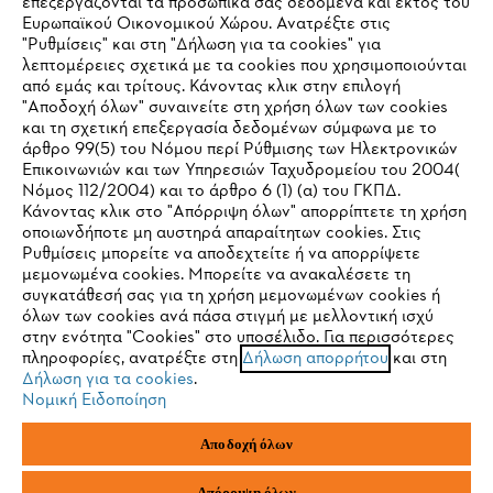
επεξεργάζονται τα προσωπικά σας δεδομένα και εκτός του
Ευρωπαϊκού Οικονομικού Χώρου. Ανατρέξτε στις
"Ρυθμίσεις" και στη "Δήλωση για τα cookies" για
STIHL Συχνές ερωτήσεις
λεπτομέρειες σχετικά με τα cookies που χρησιμοποιούνται
από εμάς και τρίτους. Κάνοντας κλικ στην επιλογή
"Αποδοχή όλων" συναινείτε στη χρήση όλων των cookies
και τη σχετική επεξεργασία δεδομένων σύμφωνα με το
άρθρο 99(5) του Νόμου περί Ρύθμισης των Ηλεκτρονικών
Service
Επικοινωνιών και των Υπηρεσιών Ταχυδρομείου του 2004(
IHR BROWSER WIRD NICHT
Νόμος 112/2004) και το άρθρο 6 (1) (α) του ΓΚΠΔ.
Κάνοντας κλικ στο "Απόρριψη όλων" απορρίπτετε τη χρήση
UNTERSTÜTZT
οποιωνδήποτε μη αυστηρά απαραίτητων cookies. Στις
Ρυθμίσεις μπορείτε να αποδεχτείτε ή να απορρίψετε
μεμονωμένα cookies. Μπορείτε να ανακαλέσετε τη
Πολιτική απορρήτου
Νομικό κείμενο
Cookies
Sie nutzen einen Browser, den wir noch nicht unterstützen. Für
συγκατάθεσή σας για τη χρήση μεμονωμένων cookies ή
eine optimale Nutzung unserer Seite empfehlen wir Ihnen, zu
όλων των cookies ανά πάσα στιγμή με μελλοντική ισχύ
στην ενότητα "Cookies" στο υποσέλιδο. Για περισσότερες
einem der folgenden Browser zu wechseln:
Νομικές πληροφορίες
πληροφορίες, ανατρέξτε στη
Δήλωση απορρήτου
και στη
Δήλωση για τα cookies
.
Νομική Ειδοποίηση
ANDREAS STIHL ΜΟΝΟΠΡΟΣΩΠΗ Α.Ε.
Firefox
Chrome
ΥΠΟΚΑΤΑΣΤΗΜΑ ΚΥΠΡΟΥ
Αποδοχή όλων
ΑΓ. ΑΝΔΡΕΟΥ 51 ΠΑΛΛΟΥΡΙΩΤΙΣΣΑ
1041 ΛΕΥΚΩΣΙΑ
Safari
Edge
ΚΥΠΡΟΣ
Απόρριψη όλων