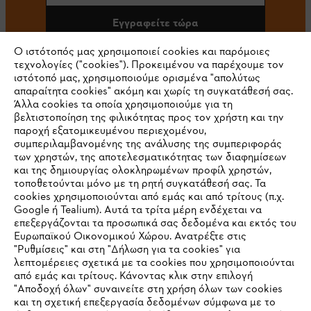
Εγγραφείτε τώρα
Ο ιστότοπός μας χρησιμοποιεί cookies και παρόμοιες
τεχνολογίες ("cookies"). Προκειμένου να παρέχουμε τον
ιστότοπό μας, χρησιμοποιούμε ορισμένα "απολύτως
#STIHL
απαραίτητα cookies" ακόμη και χωρίς τη συγκατάθεσή σας.
Άλλα cookies τα οποία χρησιμοποιούμε για τη
βελτιστοποίηση της φιλικότητας προς τον χρήστη και την
παροχή εξατομικευμένου περιεχομένου,
συμπεριλαμβανομένης της ανάλυσης της συμπεριφοράς
των χρηστών, της αποτελεσματικότητας των διαφημίσεων
και της δημιουργίας ολοκληρωμένων προφίλ χρηστών,
τοποθετούνται μόνο με τη ρητή συγκατάθεσή σας. Τα
cookies χρησιμοποιούνται από εμάς και από τρίτους (π.χ.
Εταιρεία
Google ή Tealium). Αυτά τα τρίτα μέρη ενδέχεται να
επεξεργάζονται τα προσωπικά σας δεδομένα και εκτός του
Ευρωπαϊκού Οικονομικού Χώρου. Ανατρέξτε στις
"Ρυθμίσεις" και στη "Δήλωση για τα cookies" για
λεπτομέρειες σχετικά με τα cookies που χρησιμοποιούνται
STIHL Συχνές ερωτήσεις
από εμάς και τρίτους. Κάνοντας κλικ στην επιλογή
"Αποδοχή όλων" συναινείτε στη χρήση όλων των cookies
και τη σχετική επεξεργασία δεδομένων σύμφωνα με το