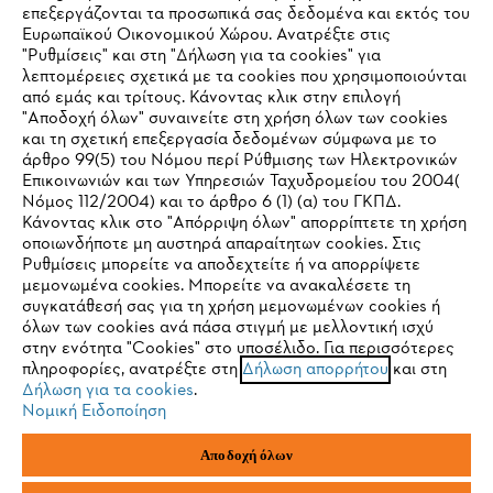
επεξεργάζονται τα προσωπικά σας δεδομένα και εκτός του
Ευρωπαϊκού Οικονομικού Χώρου. Ανατρέξτε στις
"Ρυθμίσεις" και στη "Δήλωση για τα cookies" για
STIHL Συχνές ερωτήσεις
λεπτομέρειες σχετικά με τα cookies που χρησιμοποιούνται
από εμάς και τρίτους. Κάνοντας κλικ στην επιλογή
"Αποδοχή όλων" συναινείτε στη χρήση όλων των cookies
και τη σχετική επεξεργασία δεδομένων σύμφωνα με το
άρθρο 99(5) του Νόμου περί Ρύθμισης των Ηλεκτρονικών
Service
Επικοινωνιών και των Υπηρεσιών Ταχυδρομείου του 2004(
IHR BROWSER WIRD NICHT
Νόμος 112/2004) και το άρθρο 6 (1) (α) του ΓΚΠΔ.
Κάνοντας κλικ στο "Απόρριψη όλων" απορρίπτετε τη χρήση
UNTERSTÜTZT
οποιωνδήποτε μη αυστηρά απαραίτητων cookies. Στις
Ρυθμίσεις μπορείτε να αποδεχτείτε ή να απορρίψετε
μεμονωμένα cookies. Μπορείτε να ανακαλέσετε τη
Πολιτική απορρήτου
Νομικό κείμενο
Cookies
Sie nutzen einen Browser, den wir noch nicht unterstützen. Für
συγκατάθεσή σας για τη χρήση μεμονωμένων cookies ή
eine optimale Nutzung unserer Seite empfehlen wir Ihnen, zu
όλων των cookies ανά πάσα στιγμή με μελλοντική ισχύ
στην ενότητα "Cookies" στο υποσέλιδο. Για περισσότερες
einem der folgenden Browser zu wechseln:
Νομικές πληροφορίες
πληροφορίες, ανατρέξτε στη
Δήλωση απορρήτου
και στη
Δήλωση για τα cookies
.
Νομική Ειδοποίηση
ANDREAS STIHL ΜΟΝΟΠΡΟΣΩΠΗ Α.Ε.
Firefox
Chrome
ΥΠΟΚΑΤΑΣΤΗΜΑ ΚΥΠΡΟΥ
Αποδοχή όλων
ΑΓ. ΑΝΔΡΕΟΥ 51 ΠΑΛΛΟΥΡΙΩΤΙΣΣΑ
1041 ΛΕΥΚΩΣΙΑ