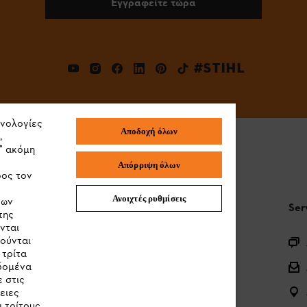
Εγγραφείτε τώρα
#STIHL
χνολογίες
Αποδοχή όλων
,
" ακόμη
Απόρριψη όλων
ρος τον
Ανοιχτές ρυθμίσεις
των
STIHL Συχνές ερωτήσεις
Ser
της
νται
ιούνται
Καταχώρηση προϊόντος
 τρίτα
Ερωτήσεις για την γκάμα των προϊόντων
εδομένα
 στις
Μπαταρίες και ηλεκτρικός εξοπλισμός
ειες
 τρίτους.