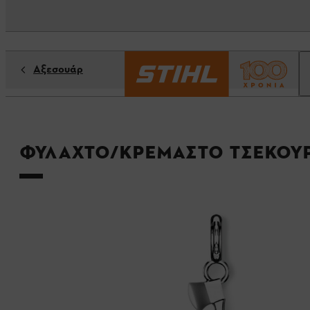
Αξεσουάρ
Φυλαχτό/κρεμαστό τσεκούρ