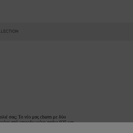
LLECTION
κολιέ σας; Το νέο μας charm με δύο
σμένο από επιροδιωμένο ασήμι 925 και