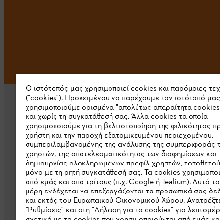
Ο ιστότοπός μας χρησιμοποιεί cookies και παρόμοιες τε
("cookies"). Προκειμένου να παρέχουμε τον ιστότοπό μας
χρησιμοποιούμε ορισμένα "απολύτως απαραίτητα cookies
και χωρίς τη συγκατάθεσή σας. Άλλα cookies τα οποία
χρησιμοποιούμε για τη βελτιστοποίηση της φιλικότητας π
χρήστη και την παροχή εξατομικευμένου περιεχομένου,
συμπεριλαμβανομένης της ανάλυσης της συμπεριφοράς 
Εταιρεία
χρηστών, της αποτελεσματικότητας των διαφημίσεων και 
δημιουργίας ολοκληρωμένων προφίλ χρηστών, τοποθετού
μόνο με τη ρητή συγκατάθεσή σας. Τα cookies χρησιμοπο
Σχετικά με εμάς
από εμάς και από τρίτους (π.χ. Google ή Tealium). Αυτά τα
Λήψη καταλόγου
μέρη ενδέχεται να επεξεργάζονται τα προσωπικά σας δ
και εκτός του Ευρωπαϊκού Οικονομικού Χώρου. Ανατρέξτε
Γραμμή ακεραιότητας STIHL
"Ρυθμίσεις" και στη "Δήλωση για τα cookies" για λεπτομέρ
σχετικά με τα cookies που χρησιμοποιούνται από εμάς και