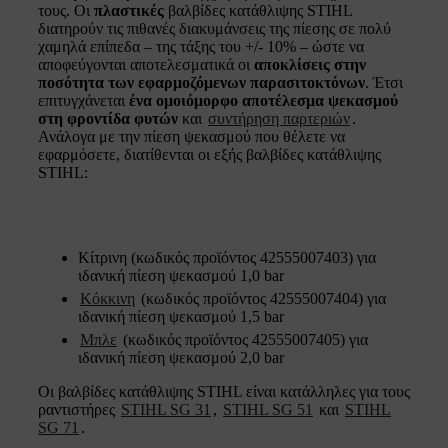
τους. Οι
πλαστικές
βαλβίδες κατάθλιψης STIHL
διατηρούν τις πιθανές διακυμάνσεις της πίεσης σε πολύ
χαμηλά επίπεδα – της τάξης του +/- 10% – ώστε να
αποφεύγονται αποτελεσματικά οι
αποκλίσεις στην
ποσότητα των εφαρμοζόμενων παρασιτοκτόνων
. Έτσι
επιτυγχάνεται
ένα ομοιόμορφο αποτέλεσμα ψεκασμού
στη φροντίδα φυτών
και
συντήρηση παρτεριών
.
Ανάλογα με την πίεση ψεκασμού που θέλετε να
εφαρμόσετε, διατίθενται οι εξής βαλβίδες κατάθλιψης
STIHL:
Κίτρινη (κωδικός προϊόντος 42555007403) για
ιδανική πίεση ψεκασμού 1,0 bar
Κόκκινη
(κωδικός προϊόντος 42555007404) για
ιδανική πίεση ψεκασμού 1,5 bar
Μπλε
(κωδικός προϊόντος 42555007405) για
ιδανική πίεση ψεκασμού 2,0 bar
Οι βαλβίδες κατάθλιψης STIHL είναι κατάλληλες για τους
ραντιστήρες
STIHL SG 31
,
STIHL SG 51
και
STIHL
SG 71
.