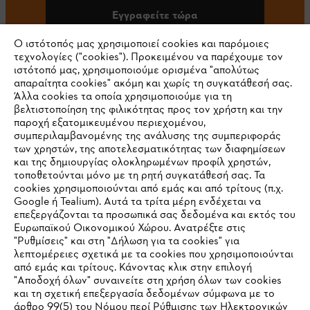
Εγγραφείτε τώρα
Ο ιστότοπός μας χρησιμοποιεί cookies και παρόμοιες
τεχνολογίες ("cookies"). Προκειμένου να παρέχουμε τον
ιστότοπό μας, χρησιμοποιούμε ορισμένα "απολύτως
#STIHL
απαραίτητα cookies" ακόμη και χωρίς τη συγκατάθεσή σας.
Άλλα cookies τα οποία χρησιμοποιούμε για τη
βελτιστοποίηση της φιλικότητας προς τον χρήστη και την
παροχή εξατομικευμένου περιεχομένου,
συμπεριλαμβανομένης της ανάλυσης της συμπεριφοράς
των χρηστών, της αποτελεσματικότητας των διαφημίσεων
και της δημιουργίας ολοκληρωμένων προφίλ χρηστών,
τοποθετούνται μόνο με τη ρητή συγκατάθεσή σας. Τα
cookies χρησιμοποιούνται από εμάς και από τρίτους (π.χ.
Εταιρεία
Google ή Tealium). Αυτά τα τρίτα μέρη ενδέχεται να
επεξεργάζονται τα προσωπικά σας δεδομένα και εκτός του
Ευρωπαϊκού Οικονομικού Χώρου. Ανατρέξτε στις
"Ρυθμίσεις" και στη "Δήλωση για τα cookies" για
λεπτομέρειες σχετικά με τα cookies που χρησιμοποιούνται
STIHL Συχνές ερωτήσεις
από εμάς και τρίτους. Κάνοντας κλικ στην επιλογή
"Αποδοχή όλων" συναινείτε στη χρήση όλων των cookies
και τη σχετική επεξεργασία δεδομένων σύμφωνα με το
άρθρο 99(5) του Νόμου περί Ρύθμισης των Ηλεκτρονικών