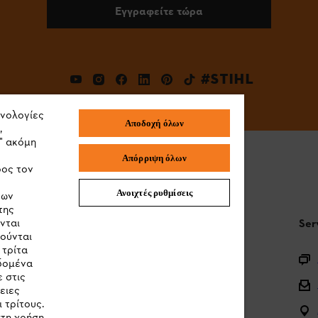
Εγγραφείτε τώρα
#STIHL
χνολογίες
Αποδοχή όλων
,
" ακόμη
Απόρριψη όλων
ρος τον
Ανοιχτές ρυθμίσεις
των
της
νται
STIHL Συχνές ερωτήσεις
Ser
ιούνται
 τρίτα
Καταχώρηση προϊόντος
εδομένα
 στις
Ερωτήσεις για την γκάμα των προϊόντων
ειες
 τρίτους.
Μπαταρίες και ηλεκτρικός εξοπλισμός