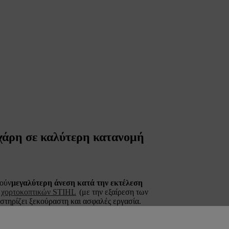
χάρη σε καλύτερη κατανομή
μούν
μεγαλύτερη άνεση κατά την εκτέλεση
χορτοκοπτικών STIHL
(με την εξαίρεση των
στηρίζει ξεκούραστη και ασφαλές εργασία.
βοήθεια ενός γάντζου.
Επιπλέον των
φραχτοκόπτες STIHL
ή
κονταροπρίονα
ημάτων
.