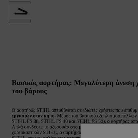
Βασικός αορτήρας: Μεγαλύτερη άνεση 
του βάρους
Ο αορτήρας STIHL απευθύνεται σε ιδιώτες χρήστες που επιθυ
εργασιών στον κήπο.
Μέρος του βασικού εξοπλισμού πολλών
STIHL FS 38, STIHL FS 40 και STIHL FS 50), ο αορτήρας υπο
Απλά συνδέστε το αξεσουάρ
στο μηχάνημα STIHL σας με τη 
χορτοκοπτικών STIHL, ο αορτήρας χρησιμοποιείται επίσης για
STIHL
για την
καλύτερη κατανομής του βάρους των μηχαν