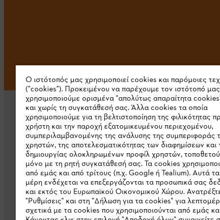
Ο ιστότοπός μας χρησιμοποιεί cookies και παρόμοιες τε
("cookies"). Προκειμένου να παρέχουμε τον ιστότοπό μας
χρησιμοποιούμε ορισμένα "απολύτως απαραίτητα cookies
και χωρίς τη συγκατάθεσή σας. Άλλα cookies τα οποία
χρησιμοποιούμε για τη βελτιστοποίηση της φιλικότητας π
χρήστη και την παροχή εξατομικευμένου περιεχομένου,
συμπεριλαμβανομένης της ανάλυσης της συμπεριφοράς 
χρηστών, της αποτελεσματικότητας των διαφημίσεων και 
δημιουργίας ολοκληρωμένων προφίλ χρηστών, τοποθετού
Εταιρεία
μόνο με τη ρητή συγκατάθεσή σας. Τα cookies χρησιμοπο
από εμάς και από τρίτους (π.χ. Google ή Tealium). Αυτά τα
Σχετικά με εμάς
μέρη ενδέχεται να επεξεργάζονται τα προσωπικά σας δ
και εκτός του Ευρωπαϊκού Οικονομικού Χώρου. Ανατρέξτε
Λήψη καταλόγου
"Ρυθμίσεις" και στη "Δήλωση για τα cookies" για λεπτομέρ
σχετικά με τα cookies που χρησιμοποιούνται από εμάς και
Γραμμή ακεραιότητας STIHL