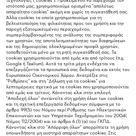
τεχνολογίες ("cookies"). Προκειμένου να παρέχουμε τον
ιστότοπό μας, χρησιμοποιούμε ορισμένα "απολύτως
#STIHL
απαραίτητα cookies" ακόμη και χωρίς τη συγκατάθεσή σας.
Άλλα cookies τα οποία χρησιμοποιούμε για τη
βελτιστοποίηση της φιλικότητας προς τον χρήστη και την
παροχή εξατομικευμένου περιεχομένου,
συμπεριλαμβανομένης της ανάλυσης της συμπεριφοράς
των χρηστών, της αποτελεσματικότητας των διαφημίσεων
και της δημιουργίας ολοκληρωμένων προφίλ χρηστών,
τοποθετούνται μόνο με τη ρητή συγκατάθεσή σας. Τα
cookies χρησιμοποιούνται από εμάς και από τρίτους (π.χ.
Εταιρεία
Google ή Tealium). Αυτά τα τρίτα μέρη ενδέχεται να
επεξεργάζονται τα προσωπικά σας δεδομένα και εκτός του
Ευρωπαϊκού Οικονομικού Χώρου. Ανατρέξτε στις
"Ρυθμίσεις" και στη "Δήλωση για τα cookies" για
STIHL Συχνές ερωτήσεις
λεπτομέρειες σχετικά με τα cookies που χρησιμοποιούνται
από εμάς και τρίτους. Κάνοντας κλικ στην επιλογή
"Αποδοχή όλων" συναινείτε στη χρήση όλων των cookies
και τη σχετική επεξεργασία δεδομένων σύμφωνα με το
άρθρο 99(5) του Νόμου περί Ρύθμισης των Ηλεκτρονικών
Service
Επικοινωνιών και των Υπηρεσιών Ταχυδρομείου του 2004(
IHR BROWSER WIRD NICHT
Νόμος 112/2004) και το άρθρο 6 (1) (α) του ΓΚΠΔ.
Κάνοντας κλικ στο "Απόρριψη όλων" απορρίπτετε τη χρήση
UNTERSTÜTZT
οποιωνδήποτε μη αυστηρά απαραίτητων cookies. Στις