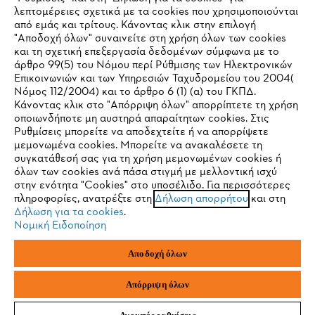
STIHL Συχνές ερωτήσεις
λεπτομέρειες σχετικά με τα cookies που χρησιμοποιούνται
από εμάς και τρίτους. Κάνοντας κλικ στην επιλογή
"Αποδοχή όλων" συναινείτε στη χρήση όλων των cookies
και τη σχετική επεξεργασία δεδομένων σύμφωνα με το
άρθρο 99(5) του Νόμου περί Ρύθμισης των Ηλεκτρονικών
Service
Επικοινωνιών και των Υπηρεσιών Ταχυδρομείου του 2004(
IHR BROWSER WIRD NICHT
Νόμος 112/2004) και το άρθρο 6 (1) (α) του ΓΚΠΔ.
Κάνοντας κλικ στο "Απόρριψη όλων" απορρίπτετε τη χρήση
UNTERSTÜTZT
οποιωνδήποτε μη αυστηρά απαραίτητων cookies. Στις
Ρυθμίσεις μπορείτε να αποδεχτείτε ή να απορρίψετε
μεμονωμένα cookies. Μπορείτε να ανακαλέσετε τη
Πολιτική απορρήτου
Νομικό κείμενο
Cookies
Sie nutzen einen Browser, den wir noch nicht unterstützen. Für
συγκατάθεσή σας για τη χρήση μεμονωμένων cookies ή
eine optimale Nutzung unserer Seite empfehlen wir Ihnen, zu
όλων των cookies ανά πάσα στιγμή με μελλοντική ισχύ
στην ενότητα "Cookies" στο υποσέλιδο. Για περισσότερες
einem der folgenden Browser zu wechseln:
Νομικές πληροφορίες
πληροφορίες, ανατρέξτε στη
Δήλωση απορρήτου
και στη
Δήλωση για τα cookies
.
Νομική Ειδοποίηση
ANDREAS STIHL ΜΟΝΟΠΡΟΣΩΠΗ Α.Ε.
Firefox
Chrome
ΥΠΟΚΑΤΑΣΤΗΜΑ ΚΥΠΡΟΥ
Αποδοχή όλων
ΑΓ. ΑΝΔΡΕΟΥ 51 ΠΑΛΛΟΥΡΙΩΤΙΣΣΑ
1041 ΛΕΥΚΩΣΙΑ
Safari
Edge
ΚΥΠΡΟΣ
Απόρριψη όλων