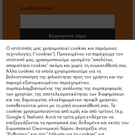
Διεύθυνση email
Εγγραφείτε τώρα
Ο ιστότοπός μας χρησιμοποιεί cookies και παρόμοιες
τεχνολογίες ("cookies"). Προκειμένου να παρέχουμε τον
ιστότοπό μας, χρησιμοποιούμε ορισμένα "απολύτως
#STIHL
απαραίτητα cookies" ακόμη και χωρίς τη συγκατάθεσή σας.
Άλλα cookies τα οποία χρησιμοποιούμε για τη
βελτιστοποίηση της φιλικότητας προς τον χρήστη και την
παροχή εξατομικευμένου περιεχομένου,
συμπεριλαμβανομένης της ανάλυσης της συμπεριφοράς
των χρηστών, της αποτελεσματικότητας των διαφημίσεων
και της δημιουργίας ολοκληρωμένων προφίλ χρηστών,
τοποθετούνται μόνο με τη ρητή συγκατάθεσή σας. Τα
cookies χρησιμοποιούνται από εμάς και από τρίτους (π.χ.
Εταιρεία
Google ή Tealium). Αυτά τα τρίτα μέρη ενδέχεται να
επεξεργάζονται τα προσωπικά σας δεδομένα και εκτός του
Ευρωπαϊκού Οικονομικού Χώρου. Ανατρέξτε στις
"Ρυθμίσεις" και στη "Δήλωση για τα cookies" για