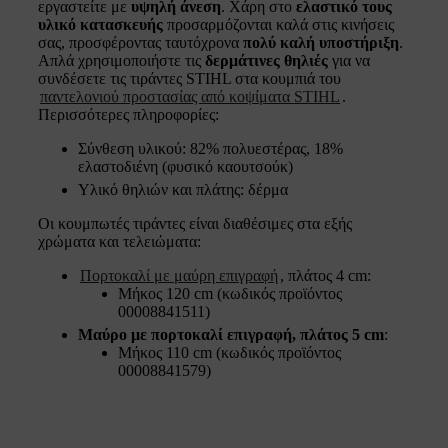
εργαστείτε με
υψηλή άνεση
. Χάρη στο
ελαστικό τους
υλικό κατασκευής
προσαρμόζονται καλά στις κινήσεις
σας, προσφέροντας ταυτόχρονα
πολύ καλή υποστήριξη
.
Απλά χρησιμοποιήστε τις
δερμάτινες θηλιές
για να
συνδέσετε τις τιράντες STIHL στα κουμπιά του
παντελονιού προστασίας από κοψίματα STIHL
.
Περισσότερες πληροφορίες:
Σύνθεση υλικού: 82% πολυεστέρας, 18%
ελαστοδιένη (φυσικό καουτσούκ)
Υλικό θηλιών και πλάτης: δέρμα
Οι κουμπωτές τιράντες είναι διαθέσιμες στα εξής
χρώματα και τελειώματα:
Πορτοκαλί με μαύρη επιγραφή
, πλάτος 4 cm:
Μήκος 120 cm (κωδικός προϊόντος
00008841511)
Μαύρο με πορτοκαλί επιγραφή, πλάτος 5 cm
:
Μήκος 110 cm (κωδικός προϊόντος
00008841579)