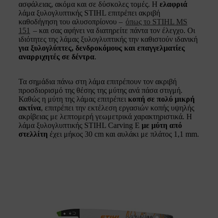
ασφάλειας, ακόμα και σε δύσκολες τομές. Η
ελαφριά
λάμα ξυλογλυπτικής STIHL επιτρέπει ακριβή
καθοδήγηση του αλυσοπρίονου –
όπως το STIHL MS
151
– και σας αφήνει να διατηρείτε πάντα τον έλεγχο. Οι
ιδιότητες της λάμας ξυλογλυπτικής την καθιστούν ιδανική
για ξυλογλύπτες, δενδροκόμους και επαγγελματίες
αναρριχητές σε δέντρα
.
Τα σημάδια πάνω στη λάμα επιτρέπουν τον ακριβή
προσδιορισμό της θέσης της μύτης ανά πάσα στιγμή.
Καθώς η μύτη της λάμας επιτρέπει
κοπή σε πολύ μικρή
ακτίνα
, επιτρέπει την εκτέλεση εργασιών κοπής υψηλής
ακρίβειας με λεπτομερή γεωμετρικά χαρακτηριστικά. Η
λάμα ξυλογλυπτικής STIHL Carving E
με μύτη από
στελλίτη
έχει μήκος 30 cm και αυλάκι με πλάτος 1,1 mm.