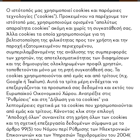
Ο ιστότοπός μας χρησιμοποιεί cookies και παρόμοιες
τεχνολογίες ("cookies"). Προκειμένου να παρέχουμε τον
ιστότοπό μας, χρησιμοποιούμε ορισμένα "απολύτως
#STIHL
απαραίτητα cookies" ακόμη και χωρίς τη συγκατάθεσή σας.
Άλλα cookies τα οποία χρησιμοποιούμε για τη
βελτιστοποίηση της φιλικότητας προς τον χρήστη και την
παροχή εξατομικευμένου περιεχομένου,
συμπεριλαμβανομένης της ανάλυσης της συμπεριφοράς
των χρηστών, της αποτελεσματικότητας των διαφημίσεων
και της δημιουργίας ολοκληρωμένων προφίλ χρηστών,
τοποθετούνται μόνο με τη ρητή συγκατάθεσή σας. Τα
cookies χρησιμοποιούνται από εμάς και από τρίτους (π.χ.
Εταιρεία
Google ή Tealium). Αυτά τα τρίτα μέρη ενδέχεται να
επεξεργάζονται τα προσωπικά σας δεδομένα και εκτός του
Ευρωπαϊκού Οικονομικού Χώρου. Ανατρέξτε στις
"Ρυθμίσεις" και στη "Δήλωση για τα cookies" για
STIHL Συχνές ερωτήσεις
λεπτομέρειες σχετικά με τα cookies που χρησιμοποιούνται
από εμάς και τρίτους. Κάνοντας κλικ στην επιλογή
"Αποδοχή όλων" συναινείτε στη χρήση όλων των cookies
και τη σχετική επεξεργασία δεδομένων σύμφωνα με το
άρθρο 99(5) του Νόμου περί Ρύθμισης των Ηλεκτρονικών
Service
Επικοινωνιών και των Υπηρεσιών Ταχυδρομείου του 2004(