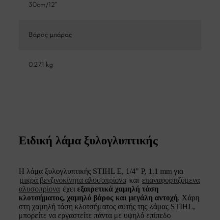
30cm/12"
Βάρος μπάρας
0.271 kg
Ειδική λάμα ξυλογλυπτικής
Η λάμα ξυλογλυπτικής STIHL E, 1/4" P, 1.1 mm για
μικρά βενζινοκίνητα αλυσοπρίονα
και
επαναφορτιζόμενα
αλυσοπρίονα
έχει
εξαιρετικά χαμηλή τάση
κλοτσήματος, χαμηλό βάρος και μεγάλη αντοχή
. Χάρη
στη χαμηλή τάση κλοτσήματος αυτής της λάμας STIHL,
μπορείτε να εργαστείτε πάντα με υψηλό επίπεδο