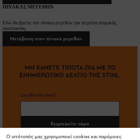
ΠΙΝΑΚΑΣ ΜΕΓΕΘΩΝ
Εδώ θα βρείτε τον πίνακα μεγεθών για τα μέσα ατομικής
προστασίας.
Μετάβαση στον πίνακα μεγεθών
ΜΗ ΧΑΝΕΤΕ ΤΙΠΟΤΑ ΠΙΑ ΜΕ ΤΟ
ΕΝΗΜΕΡΩΤΙΚΟ ΔΕΛΤΙΟ ΤΗΣ STIHL.
Διεύθυνση email
Εγγραφείτε τώρα
Ο ιστότοπός μας χρησιμοποιεί cookies και παρόμοιες