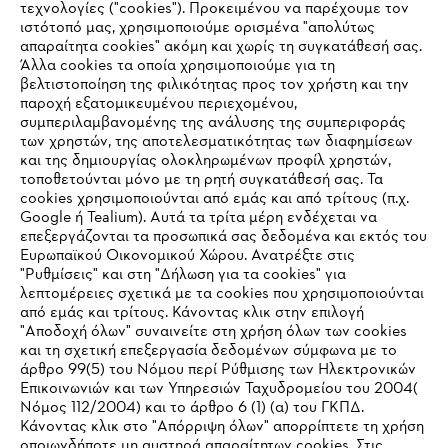
τεχνολογίες ("cookies"). Προκειμένου να παρέχουμε τον
ιστότοπό μας, χρησιμοποιούμε ορισμένα "απολύτως
#STIHL
απαραίτητα cookies" ακόμη και χωρίς τη συγκατάθεσή σας.
Άλλα cookies τα οποία χρησιμοποιούμε για τη
βελτιστοποίηση της φιλικότητας προς τον χρήστη και την
παροχή εξατομικευμένου περιεχομένου,
συμπεριλαμβανομένης της ανάλυσης της συμπεριφοράς
των χρηστών, της αποτελεσματικότητας των διαφημίσεων
και της δημιουργίας ολοκληρωμένων προφίλ χρηστών,
τοποθετούνται μόνο με τη ρητή συγκατάθεσή σας. Τα
cookies χρησιμοποιούνται από εμάς και από τρίτους (π.χ.
Εταιρεία
Google ή Tealium). Αυτά τα τρίτα μέρη ενδέχεται να
επεξεργάζονται τα προσωπικά σας δεδομένα και εκτός του
Ευρωπαϊκού Οικονομικού Χώρου. Ανατρέξτε στις
"Ρυθμίσεις" και στη "Δήλωση για τα cookies" για
λεπτομέρειες σχετικά με τα cookies που χρησιμοποιούνται
STIHL Συχνές ερωτήσεις
από εμάς και τρίτους. Κάνοντας κλικ στην επιλογή
"Αποδοχή όλων" συναινείτε στη χρήση όλων των cookies
και τη σχετική επεξεργασία δεδομένων σύμφωνα με το
άρθρο 99(5) του Νόμου περί Ρύθμισης των Ηλεκτρονικών
Service
Επικοινωνιών και των Υπηρεσιών Ταχυδρομείου του 2004(
IHR BROWSER WIRD NICHT
Νόμος 112/2004) και το άρθρο 6 (1) (α) του ΓΚΠΔ.
Κάνοντας κλικ στο "Απόρριψη όλων" απορρίπτετε τη χρήση
UNTERSTÜTZT
οποιωνδήποτε μη αυστηρά απαραίτητων cookies. Στις