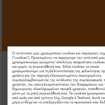
Ο ιστότοπός μας χρησιμοποιεί cookies και παρόμοιες τε
("cookies"). Προκειμένου να παρέχουμε τον ιστότοπό μας
χρησιμοποιούμε ορισμένα "απολύτως απαραίτητα cookies
και χωρίς τη συγκατάθεσή σας. Άλλα cookies τα οποία
χρησιμοποιούμε για τη βελτιστοποίηση της φιλικότητας π
χρήστη και την παροχή εξατομικευμένου περιεχομένου,
συμπεριλαμβανομένης της ανάλυσης της συμπεριφοράς 
Εταιρεία
χρηστών, της αποτελεσματικότητας των διαφημίσεων και 
δημιουργίας ολοκληρωμένων προφίλ χρηστών, τοποθετού
μόνο με τη ρητή συγκατάθεσή σας. Τα cookies χρησιμοπο
Σχετικά με εμάς
από εμάς και από τρίτους (π.χ. Google ή Tealium). Αυτά τα
Λήψη καταλόγου
μέρη ενδέχεται να επεξεργάζονται τα προσωπικά σας δ