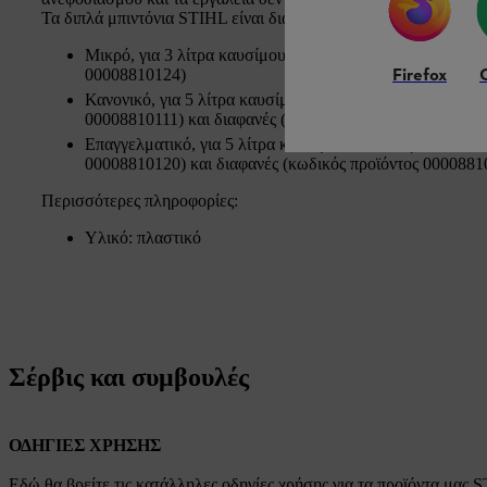
Τα διπλά μπιντόνια STIHL είναι διαθέσιμα στα εξής σχέδια και
Μικρό, για 3 λίτρα καυσίμου και 1,5 λίτρα λαδιού αλυσί
Firefox
00008810124)
Κανονικό, για 5 λίτρα καυσίμου και 3 λίτρα λαδιού αλυσ
00008810111) και διαφανές (κωδικός προϊόντος 0000881
Επαγγελματικό, για 5 λίτρα καυσίμου και 3 λίτρα λαδιού
00008810120) και διαφανές (κωδικός προϊόντος 0000881
Περισσότερες πληροφορίες:
Υλικό: πλαστικό
Σέρβις και συμβουλές
ΟΔΗΓΙΕΣ ΧΡΗΣΗΣ
Εδώ θα βρείτε τις κατάλληλες οδηγίες χρήσης για τα προϊόντα μας 