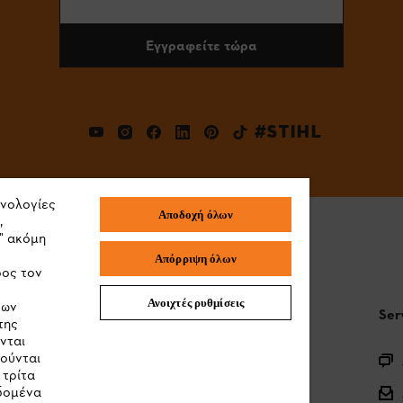
Εγγραφείτε τώρα
#STIHL
χνολογίες
Αποδοχή όλων
,
" ακόμη
Απόρριψη όλων
ρος τον
Ανοιχτές ρυθμίσεις
των
STIHL Συχνές ερωτήσεις
Ser
της
νται
ιούνται
Καταχώρηση προϊόντος
 τρίτα
Ερωτήσεις για την γκάμα των προϊόντων
εδομένα