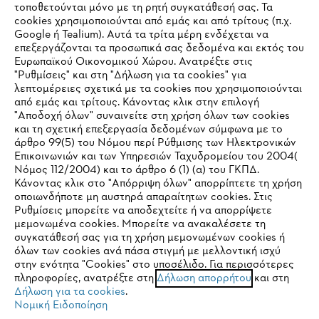
τοποθετούνται μόνο με τη ρητή συγκατάθεσή σας. Τα
cookies χρησιμοποιούνται από εμάς και από τρίτους (π.χ.
Εταιρεία
Google ή Tealium). Αυτά τα τρίτα μέρη ενδέχεται να
επεξεργάζονται τα προσωπικά σας δεδομένα και εκτός του
Ευρωπαϊκού Οικονομικού Χώρου. Ανατρέξτε στις
"Ρυθμίσεις" και στη "Δήλωση για τα cookies" για
STIHL Συχνές ερωτήσεις
λεπτομέρειες σχετικά με τα cookies που χρησιμοποιούνται
από εμάς και τρίτους. Κάνοντας κλικ στην επιλογή
"Αποδοχή όλων" συναινείτε στη χρήση όλων των cookies
και τη σχετική επεξεργασία δεδομένων σύμφωνα με το
άρθρο 99(5) του Νόμου περί Ρύθμισης των Ηλεκτρονικών
Service
Επικοινωνιών και των Υπηρεσιών Ταχυδρομείου του 2004(
IHR BROWSER WIRD NICHT
Νόμος 112/2004) και το άρθρο 6 (1) (α) του ΓΚΠΔ.
Κάνοντας κλικ στο "Απόρριψη όλων" απορρίπτετε τη χρήση
UNTERSTÜTZT
οποιωνδήποτε μη αυστηρά απαραίτητων cookies. Στις
Ρυθμίσεις μπορείτε να αποδεχτείτε ή να απορρίψετε
μεμονωμένα cookies. Μπορείτε να ανακαλέσετε τη
Πολιτική απορρήτου
Νομικό κείμενο
Cookies
Sie nutzen einen Browser, den wir noch nicht unterstützen. Für
συγκατάθεσή σας για τη χρήση μεμονωμένων cookies ή
eine optimale Nutzung unserer Seite empfehlen wir Ihnen, zu
όλων των cookies ανά πάσα στιγμή με μελλοντική ισχύ
στην ενότητα "Cookies" στο υποσέλιδο. Για περισσότερες
einem der folgenden Browser zu wechseln:
Νομικές πληροφορίες
πληροφορίες, ανατρέξτε στη
Δήλωση απορρήτου
και στη
Δήλωση για τα cookies
.
Νομική Ειδοποίηση
ANDREAS STIHL ΜΟΝΟΠΡΟΣΩΠΗ Α.Ε.