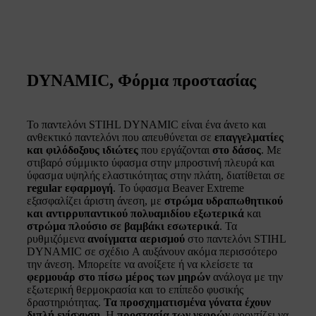
DYNAMIC, Φόρμα προστασίας
Το παντελόνι STIHL DYNAMIC είναι ένα άνετο και
ανθεκτικό παντελόνι που απευθύνεται σε
επαγγελματίες
και φιλόδοξους ιδιώτες
που εργάζονται
στο δάσος
. Με
στιβαρό σύμμικτο ύφασμα στην μπροστινή πλευρά και
ύφασμα υψηλής ελαστικότητας στην πλάτη, διατίθεται σε
regular εφαρμογή
. Το ύφασμα Beaver Extreme
εξασφαλίζει άριστη άνεση, με
στρώμα υδραπωθητικού
και αντιρρυπαντικού πολυαμιδίου εξωτερικά
και
στρώμα πλούσιο σε βαμβάκι εσωτερικά
. Τα
ρυθμιζόμενα
ανοίγματα αερισμού
στο παντελόνι STIHL
DYNAMIC σε σχέδιο A αυξάνουν ακόμα περισσότερο
την άνεση. Μπορείτε να ανοίξετε ή να κλείσετε τα
φερμουάρ στο πίσω μέρος των μηρών
ανάλογα με την
εξωτερική θερμοκρασία και το επίπεδο φυσικής
δραστηριότητας.
Τα προσχηματισμένα γόνατα έχουν
διπλή ενίσχυση
. Η
προστασία των νεφρών
φροντίζει να