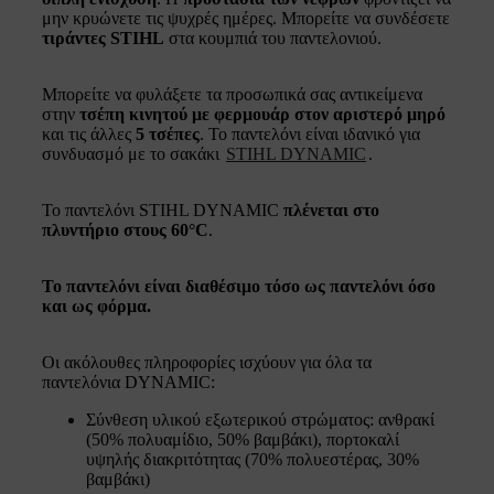
μην κρυώνετε τις ψυχρές ημέρες. Μπορείτε να συνδέσετε
τιράντες STIHL
στα κουμπιά του παντελονιού.
Μπορείτε να φυλάξετε τα προσωπικά σας αντικείμενα
στην
τσέπη κινητού με φερμουάρ στον αριστερό μηρό
και τις άλλες
5 τσέπες
. Το παντελόνι είναι ιδανικό για
συνδυασμό με το σακάκι
STIHL DYNAMIC
.
Το παντελόνι STIHL DYNAMIC
πλένεται στο
πλυντήριο στους 60°C
.
Το παντελόνι είναι διαθέσιμο τόσο ως παντελόνι όσο
και ως φόρμα.
Οι ακόλουθες πληροφορίες ισχύουν για όλα τα
παντελόνια DYNAMIC:
Σύνθεση υλικού εξωτερικού στρώματος: ανθρακί
(50% πολυαμίδιο, 50% βαμβάκι), πορτοκαλί
υψηλής διακριτότητας (70% πολυεστέρας, 30%
βαμβάκι)