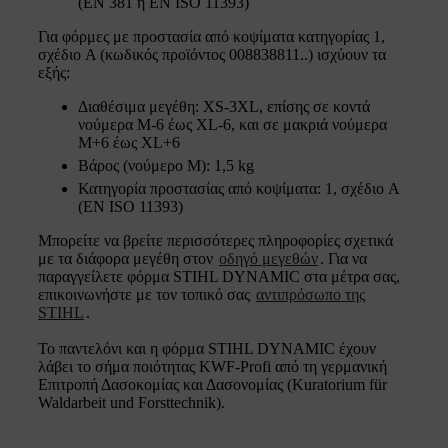
(EN 381 ή EN ISO 11393)
Για φόρμες με προστασία από κοψίματα κατηγορίας 1,
σχέδιο A (κωδικός προϊόντος 008838811..) ισχύουν τα
εξής:
Διαθέσιμα μεγέθη: XS-3XL, επίσης σε κοντά
νούμερα M-6 έως XL-6, και σε μακριά νούμερα
M+6 έως XL+6
Βάρος (νούμερο Μ): 1,5 kg
Κατηγορία προστασίας από κοψίματα: 1, σχέδιο A
(EN ISO 11393)
Μπορείτε να βρείτε περισσότερες πληροφορίες σχετικά
με τα διάφορα μεγέθη στον
οδηγό μεγεθών
. Για να
παραγγείλετε φόρμα STIHL DYNAMIC στα μέτρα σας,
επικοινωνήστε με τον τοπικό σας
αντιπρόσωπο της
STIHL
.
Το παντελόνι και η φόρμα STIHL DYNAMIC έχουν
λάβει το σήμα ποιότητας KWF-Profi από τη γερμανική
Επιτροπή Δασοκομίας και Δασονομίας (Kuratorium für
Waldarbeit und Forsttechnik).