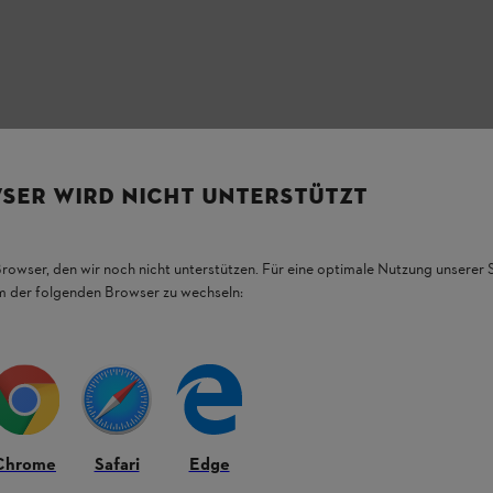
ούν να βοηθήσουν στην απομάκρυνση των
χει τρεις θέσεις για ρύθμιση του μήκους,
 και ο διακόπτης και η μπάρα ασφαλείας
SER WIRD NICHT UNTERSTÜTZT
ε παιχνιδιάρικο τρόπο.
Browser, den wir noch nicht unterstützen. Für eine optimale Nutzung unserer
em der folgenden Browser zu wechseln:
Chrome
Safari
Edge