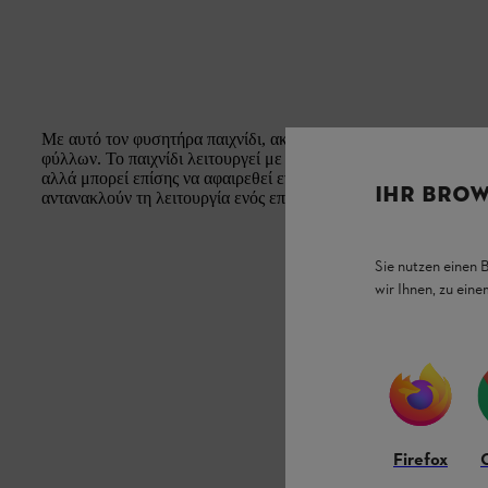
Με αυτό τον φυσητήρα παιχνίδι, ακόμα και μικρά παιδιά μπορ
φύλλων. Το παιχνίδι λειτουργεί με μπαταρία και σωλήνας αέρα έ
αλλά μπορεί επίσης να αφαιρεθεί εντελώς. Ο διακόπτης ON/OFF
IHR BROW
αντανακλούν τη λειτουργία ενός επαγγελματικού μηχανήματος μ
Sie nutzen einen 
wir Ihnen, zu ein
Firefox