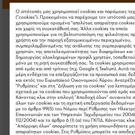
Ο ιστότοπός μας χρησιμοποιεί cookies και παρόμοιες τε
("cookies"). Προκειμένου να παρέχουμε τον ιστότοπό μας
χρησιμοποιούμε ορισμένα "απολύτως απαραίτητα cookies
και χωρίς τη συγκατάθεσή σας. Άλλα cookies τα οποία
χρησιμοποιούμε για τη βελτιστοποίηση της φιλικότητας π
χρήστη και την παροχή εξατομικευμένου περιεχομένου,
συμπεριλαμβανομένης της ανάλυσης της συμπεριφοράς 
Εταιρεία
χρηστών, της αποτελεσματικότητας των διαφημίσεων και 
δημιουργίας ολοκληρωμένων προφίλ χρηστών, τοποθετού
μόνο με τη ρητή συγκατάθεσή σας. Τα cookies χρησιμοπο
Σχετικά με εμάς
από εμάς και από τρίτους (π.χ. Google ή Tealium). Αυτά τα
Λήψη καταλόγου
μέρη ενδέχεται να επεξεργάζονται τα προσωπικά σας δ
και εκτός του Ευρωπαϊκού Οικονομικού Χώρου. Ανατρέξτε
Γραμμή ακεραιότητας STIHL
"Ρυθμίσεις" και στη "Δήλωση για τα cookies" για λεπτομέρ
σχετικά με τα cookies που χρησιμοποιούνται από εμάς και
Κάνοντας κλικ στην επιλογή "Αποδοχή όλων" συναινείτε 
όλων των cookies και τη σχετική επεξεργασία δεδομένω
με το άρθρο 99(5) του Νόμου περί Ρύθμισης των Ηλεκτρ
Επικοινωνιών και των Υπηρεσιών Ταχυδρομείου του 2004
112/2004) και το άρθρο 6 (1) (α) του ΓΚΠΔ. Κάνοντας κλι
"Απόρριψη όλων" απορρίπτετε τη χρήση οποιωνδήποτε μ
απαραίτητων cookies. Στις Ρυθμίσεις μπορείτε να αποδεχτ