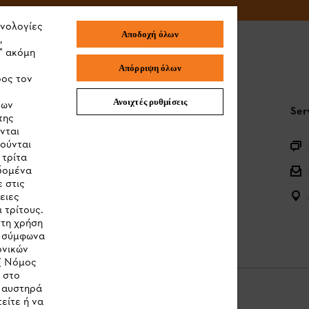
χνολογίες
Αποδοχή όλων
,
" ακόμη
Απόρριψη όλων
ρος τον
Ανοιχτές ρυθμίσεις
των
STIHL Συχνές ερωτήσεις
Ser
της
νται
ιούνται
Καταχώρηση προϊόντος
 τρίτα
Ερωτήσεις για την γκάμα των προϊόντων
εδομένα
 στις
Μπαταρίες και ηλεκτρικός εξοπλισμός
ειες
 τρίτους.
Εγχειρίδια προϊοντων
στη χρήση
ν σύμφωνα
ονικών
( Νόμος
κ στο
η αυστηρά
είτε ή να