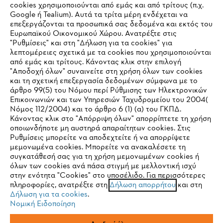
cookies χρησιμοποιούνται από εμάς και από τρίτους (π.χ.
Εταιρεία
Google ή Tealium). Αυτά τα τρίτα μέρη ενδέχεται να
επεξεργάζονται τα προσωπικά σας δεδομένα και εκτός του
Ευρωπαϊκού Οικονομικού Χώρου. Ανατρέξτε στις
"Ρυθμίσεις" και στη "Δήλωση για τα cookies" για
STIHL Συχνές ερωτήσεις
λεπτομέρειες σχετικά με τα cookies που χρησιμοποιούνται
από εμάς και τρίτους. Κάνοντας κλικ στην επιλογή
"Αποδοχή όλων" συναινείτε στη χρήση όλων των cookies
και τη σχετική επεξεργασία δεδομένων σύμφωνα με το
άρθρο 99(5) του Νόμου περί Ρύθμισης των Ηλεκτρονικών
Service
Επικοινωνιών και των Υπηρεσιών Ταχυδρομείου του 2004(
IHR BROWSER WIRD NICHT
Νόμος 112/2004) και το άρθρο 6 (1) (α) του ΓΚΠΔ.
Κάνοντας κλικ στο "Απόρριψη όλων" απορρίπτετε τη χρήση
UNTERSTÜTZT
οποιωνδήποτε μη αυστηρά απαραίτητων cookies. Στις
Ρυθμίσεις μπορείτε να αποδεχτείτε ή να απορρίψετε
μεμονωμένα cookies. Μπορείτε να ανακαλέσετε τη
Πολιτική απορρήτου
Νομικό κείμενο
Cookies
Sie nutzen einen Browser, den wir noch nicht unterstützen. Für
συγκατάθεσή σας για τη χρήση μεμονωμένων cookies ή
eine optimale Nutzung unserer Seite empfehlen wir Ihnen, zu
όλων των cookies ανά πάσα στιγμή με μελλοντική ισχύ
στην ενότητα "Cookies" στο υποσέλιδο. Για περισσότερες
einem der folgenden Browser zu wechseln:
Νομικές πληροφορίες
πληροφορίες, ανατρέξτε στη
Δήλωση απορρήτου
και στη
Δήλωση για τα cookies
.
Νομική Ειδοποίηση
ANDREAS STIHL ΜΟΝΟΠΡΟΣΩΠΗ Α.Ε.
Firefox
Chrome
ΥΠΟΚΑΤΑΣΤΗΜΑ ΚΥΠΡΟΥ