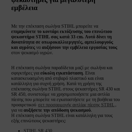
εμβέλεια
Με την επέκταση σωλήνα STIHL μπορείτε να
επιμηκύνετε το κοντάρι εκτόξευσης του επινώτιου
ψεκαστήρα STIHL σας κατά 33 cm. Αυτό δίνει τη
δυνατότητα σε οπωροκαλλιεργητές, αμπελουργούς
και αγρότες
να
αυξήσουν την εμβέλεια εργασίας τους
στον ψεκασμό υγρών.
Η επέκταση σωλήνα παραδίδεται μαζί με σωλήνα και
σφιγκτήρες για
εύκολη εγκατάσταση
. Είναι
κατασκευασμένη από στιβαρό πλαστικό και είναι
κατάλληλη για συχνή χρήση. Κατά τη χρήση της
επέκτασης σωλήνα STIHL στους ψεκαστήρες SR 430 και
SR 450, συνιστούμε να χρησιμοποιήσετε μια αντλία
πίεσης που μπορείτε να εγκαταστήσετε με τη βοήθεια του
προαιρετικού
σετ προσαρμογής αντλίας πίεσης STIHL
,
για να
αυξήσετε την απόδοση ψεκασμού
.
Η επέκταση σωλήνα STIHL είναι κατάλληλη για τους
εξής επινώτιους ψεκαστήρες:
STIHL SR 430