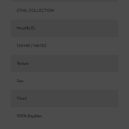
STIHL COLLECTION
Μεγέθη EL
134-140 / 146-152
Χρώμα
Γκρι
Υλικό
100% βαμβάκι