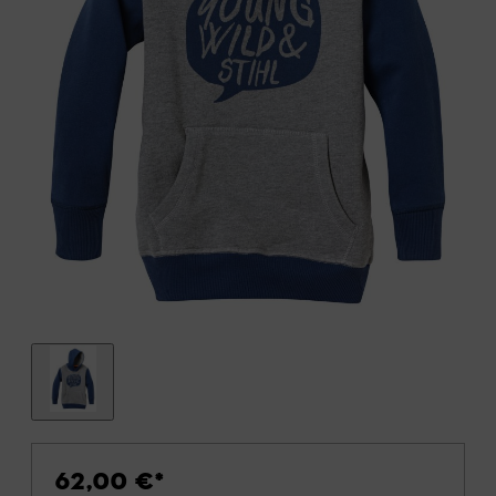
62,00 €
*