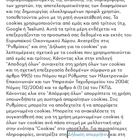
συμπεριλαμβανομένης της ανάλυσης της συμπεριφοράς
των χρηστών, της αποτελεσματικότητας των διαφημίσεων
και της δημιουργίας ολοκληρωμένων προφίλ χρηστών,
τοποθετούνται μόνο με τη ρητή συγκατάθεσή σας. Τα
cookies χρησιμοποιούνται από εμάς και από τρίτους (π.χ.
Εταιρεία
Google ή Tealium). Αυτά τα τρίτα μέρη ενδέχεται να
επεξεργάζονται τα προσωπικά σας δεδομένα και εκτός του
Ευρωπαϊκού Οικονομικού Χώρου. Ανατρέξτε στις
"Ρυθμίσεις" και στη "Δήλωση για τα cookies" για
λεπτομέρειες σχετικά με τα cookies που χρησιμοποιούνται
STIHL Συχνές ερωτήσεις
από εμάς και τρίτους. Κάνοντας κλικ στην επιλογή
"Αποδοχή όλων" συναινείτε στη χρήση όλων των cookies
και τη σχετική επεξεργασία δεδομένων σύμφωνα με το
άρθρο 99(5) του Νόμου περί Ρύθμισης των Ηλεκτρονικών
Service
Επικοινωνιών και των Υπηρεσιών Ταχυδρομείου του 2004(
IHR BROWSER WIRD NICHT
Νόμος 112/2004) και το άρθρο 6 (1) (α) του ΓΚΠΔ.
Κάνοντας κλικ στο "Απόρριψη όλων" απορρίπτετε τη χρήση
UNTERSTÜTZT
οποιωνδήποτε μη αυστηρά απαραίτητων cookies. Στις
Ρυθμίσεις μπορείτε να αποδεχτείτε ή να απορρίψετε
μεμονωμένα cookies. Μπορείτε να ανακαλέσετε τη
Sie nutzen einen Browser, den wir noch nicht unterstützen. Für
Πολιτική απορρήτου
Νομικό κείμενο
Cookies
συγκατάθεσή σας για τη χρήση μεμονωμένων cookies ή
eine optimale Nutzung unserer Seite empfehlen wir Ihnen, zu
όλων των cookies ανά πάσα στιγμή με μελλοντική ισχύ
στην ενότητα "Cookies" στο υποσέλιδο. Για περισσότερες
einem der folgenden Browser zu wechseln:
Νομικές πληροφορίες
πληροφορίες, ανατρέξτε στη
Δήλωση απορρήτου
και στη