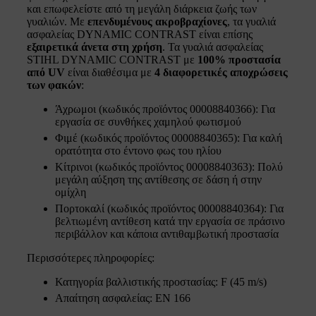
και επωφελείστε από τη μεγάλη διάρκεια ζωής των
γυαλιών. Με
επενδυμένους ακροβραχίονες
, τα γυαλιά
ασφαλείας DYNAMIC CONTRAST είναι επίσης
εξαιρετικά άνετα στη χρήση
. Τα γυαλιά ασφαλείας
STIHL DYNAMIC CONTRAST με
100% προστασία
από UV
είναι διαθέσιμα με
4 διαφορετικές αποχρώσεις
των φακών
:
Άχρωμοι (κωδικός προϊόντος 00008840366): Για
εργασία σε συνθήκες χαμηλού φωτισμού
Φιμέ (κωδικός προϊόντος 00008840365): Για καλή
ορατότητα στο έντονο φως του ηλίου
Κίτρινοι (κωδικός προϊόντος 00008840363): Πολύ
μεγάλη αύξηση της αντίθεσης σε δάση ή στην
ομίχλη
Πορτοκαλί (κωδικός προϊόντος 00008840364): Για
βελτιωμένη αντίθεση κατά την εργασία σε πράσινο
περιβάλλον και κάποια αντιθαμβωτική προστασία
Περισσότερες πληροφορίες:
Κατηγορία βαλλιστικής προστασίας: F (45 m/s)
Απαίτηση ασφαλείας: EN 166