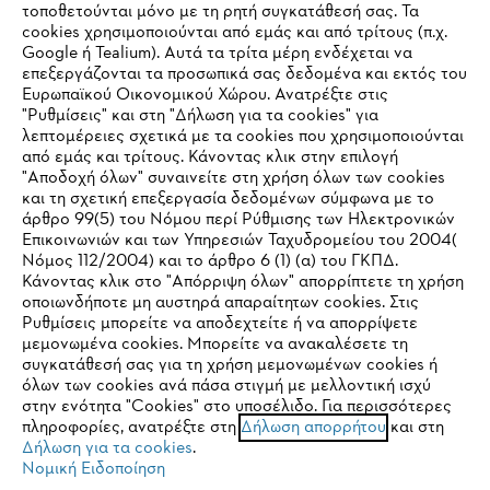
τοποθετούνται μόνο με τη ρητή συγκατάθεσή σας. Τα
cookies χρησιμοποιούνται από εμάς και από τρίτους (π.χ.
Εταιρεία
Google ή Tealium). Αυτά τα τρίτα μέρη ενδέχεται να
επεξεργάζονται τα προσωπικά σας δεδομένα και εκτός του
Ευρωπαϊκού Οικονομικού Χώρου. Ανατρέξτε στις
"Ρυθμίσεις" και στη "Δήλωση για τα cookies" για
λεπτομέρειες σχετικά με τα cookies που χρησιμοποιούνται
STIHL Συχνές ερωτήσεις
από εμάς και τρίτους. Κάνοντας κλικ στην επιλογή
"Αποδοχή όλων" συναινείτε στη χρήση όλων των cookies
και τη σχετική επεξεργασία δεδομένων σύμφωνα με το
άρθρο 99(5) του Νόμου περί Ρύθμισης των Ηλεκτρονικών
Service
Επικοινωνιών και των Υπηρεσιών Ταχυδρομείου του 2004(
IHR BROWSER WIRD NICHT
Νόμος 112/2004) και το άρθρο 6 (1) (α) του ΓΚΠΔ.
Κάνοντας κλικ στο "Απόρριψη όλων" απορρίπτετε τη χρήση
UNTERSTÜTZT
οποιωνδήποτε μη αυστηρά απαραίτητων cookies. Στις
Ρυθμίσεις μπορείτε να αποδεχτείτε ή να απορρίψετε
μεμονωμένα cookies. Μπορείτε να ανακαλέσετε τη
Sie nutzen einen Browser, den wir noch nicht unterstützen. Für
Πολιτική απορρήτου
Νομικό κείμενο
Cookies
συγκατάθεσή σας για τη χρήση μεμονωμένων cookies ή
eine optimale Nutzung unserer Seite empfehlen wir Ihnen, zu
όλων των cookies ανά πάσα στιγμή με μελλοντική ισχύ
στην ενότητα "Cookies" στο υποσέλιδο. Για περισσότερες
einem der folgenden Browser zu wechseln:
Νομικές πληροφορίες
πληροφορίες, ανατρέξτε στη
Δήλωση απορρήτου
και στη
Δήλωση για τα cookies
.
Νομική Ειδοποίηση
ANDREAS STIHL ΜΟΝΟΠΡΟΣΩΠΗ Α.Ε.