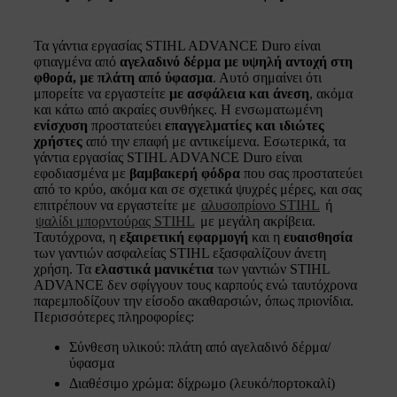
Τα γάντια εργασίας STIHL ADVANCE Duro είναι
φτιαγμένα από
αγελαδινό δέρμα με υψηλή αντοχή στη
φθορά, με πλάτη από ύφασμα
. Αυτό σημαίνει ότι
μπορείτε να εργαστείτε
με ασφάλεια και άνεση
, ακόμα
και κάτω από ακραίες συνθήκες. Η ενσωματωμένη
ενίσχυση
προστατεύει
επαγγελματίες και ιδιώτες
χρήστες
από την επαφή με αντικείμενα. Εσωτερικά, τα
γάντια εργασίας STIHL ADVANCE Duro είναι
εφοδιασμένα με
βαμβακερή φόδρα
που σας προστατεύει
από το κρύο, ακόμα και σε σχετικά ψυχρές μέρες, και σας
επιτρέπουν να εργαστείτε με
αλυσοπρίονο STIHL
ή
ψαλίδι μπορντούρας STIHL
με μεγάλη ακρίβεια.
Ταυτόχρονα, η
εξαιρετική εφαρμογή
και η
ευαισθησία
των γαντιών ασφαλείας STIHL εξασφαλίζουν άνετη
χρήση. Τα
ελαστικά μανικέτια
των γαντιών STIHL
ADVANCE δεν σφίγγουν τους καρπούς ενώ ταυτόχρονα
παρεμποδίζουν την είσοδο ακαθαρσιών, όπως πριονίδια.
Περισσότερες πληροφορίες:
Σύνθεση υλικού: πλάτη από αγελαδινό δέρμα/
ύφασμα
Διαθέσιμο χρώμα: δίχρωμο (λευκό/πορτοκαλί)