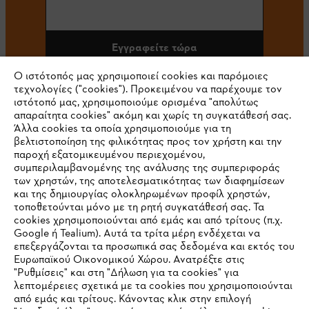
Εγγραφείτε τώρα
Ο ιστότοπός μας χρησιμοποιεί cookies και παρόμοιες
τεχνολογίες ("cookies"). Προκειμένου να παρέχουμε τον
ιστότοπό μας, χρησιμοποιούμε ορισμένα "απολύτως
#STIHL
απαραίτητα cookies" ακόμη και χωρίς τη συγκατάθεσή σας.
Άλλα cookies τα οποία χρησιμοποιούμε για τη
βελτιστοποίηση της φιλικότητας προς τον χρήστη και την
παροχή εξατομικευμένου περιεχομένου,
συμπεριλαμβανομένης της ανάλυσης της συμπεριφοράς
των χρηστών, της αποτελεσματικότητας των διαφημίσεων
και της δημιουργίας ολοκληρωμένων προφίλ χρηστών,
τοποθετούνται μόνο με τη ρητή συγκατάθεσή σας. Τα
cookies χρησιμοποιούνται από εμάς και από τρίτους (π.χ.
Εταιρεία
Google ή Tealium). Αυτά τα τρίτα μέρη ενδέχεται να
επεξεργάζονται τα προσωπικά σας δεδομένα και εκτός του
Ευρωπαϊκού Οικονομικού Χώρου. Ανατρέξτε στις
"Ρυθμίσεις" και στη "Δήλωση για τα cookies" για
λεπτομέρειες σχετικά με τα cookies που χρησιμοποιούνται
STIHL Συχνές ερωτήσεις
από εμάς και τρίτους. Κάνοντας κλικ στην επιλογή