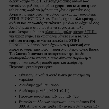
ελαστικότητά τους. Η
λειτουργία αφής
αυτών των
γαντιών ασφαλείας επιτρέπει
χρήση του κινητού ή του
tablet σας
χωρίς να βγάλετε τα γάντια εργασίας σας.
Χάρη στην επίστρωση νιτριλίου των γαντιών ασφαλείας
STIHL FUNCTION SensoTouch, έχετε
καλό κράτημα
ακόμα και σε νωπές επιφάνειες
, με όλα τα δάχτυλά σας.
Αυτό σημαίνει ότι μπορείτε να εργαστείτε πολύ
αποτελεσματικά με το
πλυστικό υψηλής πίεσης STIHL
,
για παράδειγμα. Για να απολαμβάνετε ένα a
υψηλό
επίπεδο άνεσης
, τα γάντια ασφαλείας STIHL
FUNCTION SensoTouch έχουν
καλή διαπνοή
στις
περιοχές χωρίς επίστρωση, χάρη στο πλεκτό υλικό βάσης.
Τα
ελαστικά μανικέτια
αποτρέπουν την είσοδο
ακαθαρσιών στα γάντια, διευκολύνοντας παράλληλα
γρήγορη και εύκολη τοποθέτηση και αφαίρεση.
Περισσότερες πληροφορίες:
Σύνθεση υλικού: πλεκτό υλικό με επίστρωση
νιτριλίου
Διαθέσιμο χρώμα: μαύρο
Διαθέσιμα μεγέθη: M-XL (9-11)
Πρότυπα ασφαλείας: EN 388, EN 420
Επίπεδα επιδόσεων σύμφωνα με το πρότυπο EN
388: Αντοχή στην τριβή (4) / αντοχή στην κοπή (1) /