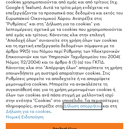
cookies χρησιμοποιούνται από εμάς και από τρίτους (π.χ.
Εταιρεία
Google ή Tealium). Αυτά τα τρίτα μέρη ενδέχεται να
επεξεργάζονται τα προσωπικά σας δεδομένα και εκτός του
Ευρωπαϊκού Οικονομικού Χώρου. Ανατρέξτε στις
"Ρυθμίσεις" και στη "Δήλωση για τα cookies" για
STIHL Συχνές ερωτήσεις
λεπτομέρειες σχετικά με τα cookies που χρησιμοποιούνται
από εμάς και τρίτους. Κάνοντας κλικ στην επιλογή
"Αποδοχή όλων" συναινείτε στη χρήση όλων των cookies
και τη σχετική επεξεργασία δεδομένων σύμφωνα με το
άρθρο 99(5) του Νόμου περί Ρύθμισης των Ηλεκτρονικών
Service
Επικοινωνιών και των Υπηρεσιών Ταχυδρομείου του 2004(
IHR BROWSER WIRD NICHT
Νόμος 112/2004) και το άρθρο 6 (1) (α) του ΓΚΠΔ.
Κάνοντας κλικ στο "Απόρριψη όλων" απορρίπτετε τη χρήση
UNTERSTÜTZT
οποιωνδήποτε μη αυστηρά απαραίτητων cookies. Στις
Ρυθμίσεις μπορείτε να αποδεχτείτε ή να απορρίψετε
μεμονωμένα cookies. Μπορείτε να ανακαλέσετε τη
Πολιτική απορρήτου
Νομικό κείμενο
Cookies
Sie nutzen einen Browser, den wir noch nicht unterstützen. Für
συγκατάθεσή σας για τη χρήση μεμονωμένων cookies ή
eine optimale Nutzung unserer Seite empfehlen wir Ihnen, zu
όλων των cookies ανά πάσα στιγμή με μελλοντική ισχύ
στην ενότητα "Cookies" στο υποσέλιδο. Για περισσότερες
einem der folgenden Browser zu wechseln:
Νομικές πληροφορίες
πληροφορίες, ανατρέξτε στη
Δήλωση απορρήτου
και στη
Δήλωση για τα cookies
.
Νομική Ειδοποίηση
ANDREAS STIHL ΜΟΝΟΠΡΟΣΩΠΗ Α.Ε.
Firefox
Chrome
ΥΠΟΚΑΤΑΣΤΗΜΑ ΚΥΠΡΟΥ
Αποδοχή όλων