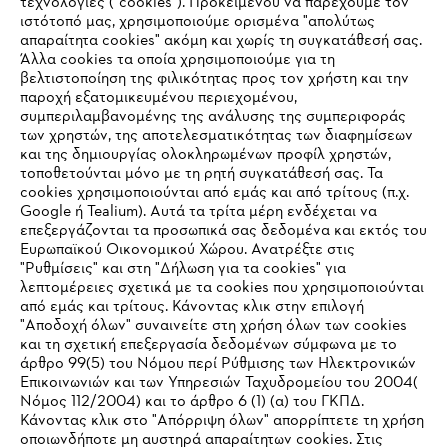
τεχνολογίες ("cookies"). Προκειμένου να παρέχουμε τον
ιστότοπό μας, χρησιμοποιούμε ορισμένα "απολύτως
#STIHL
απαραίτητα cookies" ακόμη και χωρίς τη συγκατάθεσή σας.
Άλλα cookies τα οποία χρησιμοποιούμε για τη
βελτιστοποίηση της φιλικότητας προς τον χρήστη και την
παροχή εξατομικευμένου περιεχομένου,
συμπεριλαμβανομένης της ανάλυσης της συμπεριφοράς
των χρηστών, της αποτελεσματικότητας των διαφημίσεων
και της δημιουργίας ολοκληρωμένων προφίλ χρηστών,
τοποθετούνται μόνο με τη ρητή συγκατάθεσή σας. Τα
cookies χρησιμοποιούνται από εμάς και από τρίτους (π.χ.
Εταιρεία
Google ή Tealium). Αυτά τα τρίτα μέρη ενδέχεται να
επεξεργάζονται τα προσωπικά σας δεδομένα και εκτός του
Ευρωπαϊκού Οικονομικού Χώρου. Ανατρέξτε στις
"Ρυθμίσεις" και στη "Δήλωση για τα cookies" για
STIHL Συχνές ερωτήσεις
λεπτομέρειες σχετικά με τα cookies που χρησιμοποιούνται
από εμάς και τρίτους. Κάνοντας κλικ στην επιλογή
"Αποδοχή όλων" συναινείτε στη χρήση όλων των cookies
και τη σχετική επεξεργασία δεδομένων σύμφωνα με το
άρθρο 99(5) του Νόμου περί Ρύθμισης των Ηλεκτρονικών
Service
Επικοινωνιών και των Υπηρεσιών Ταχυδρομείου του 2004(
IHR BROWSER WIRD NICHT
Νόμος 112/2004) και το άρθρο 6 (1) (α) του ΓΚΠΔ.
Κάνοντας κλικ στο "Απόρριψη όλων" απορρίπτετε τη χρήση
UNTERSTÜTZT
οποιωνδήποτε μη αυστηρά απαραίτητων cookies. Στις