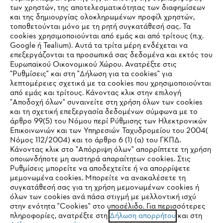
των χρηστών, της αποτελεσματικότητας των διαφημίσεων
και της δημιουργίας ολοκληρωμένων προφίλ χρηστών,
τοποθετούνται μόνο με τη ρητή συγκατάθεσή σας. Τα
cookies χρησιμοποιούνται από εμάς και από τρίτους (π.χ.
Εταιρεία
Google ή Tealium). Αυτά τα τρίτα μέρη ενδέχεται να
επεξεργάζονται τα προσωπικά σας δεδομένα και εκτός του
Ευρωπαϊκού Οικονομικού Χώρου. Ανατρέξτε στις
"Ρυθμίσεις" και στη "Δήλωση για τα cookies" για
λεπτομέρειες σχετικά με τα cookies που χρησιμοποιούνται
STIHL Συχνές ερωτήσεις
από εμάς και τρίτους. Κάνοντας κλικ στην επιλογή
"Αποδοχή όλων" συναινείτε στη χρήση όλων των cookies
και τη σχετική επεξεργασία δεδομένων σύμφωνα με το
άρθρο 99(5) του Νόμου περί Ρύθμισης των Ηλεκτρονικών
Service
Επικοινωνιών και των Υπηρεσιών Ταχυδρομείου του 2004(
IHR BROWSER WIRD NICHT
Νόμος 112/2004) και το άρθρο 6 (1) (α) του ΓΚΠΔ.
Κάνοντας κλικ στο "Απόρριψη όλων" απορρίπτετε τη χρήση
UNTERSTÜTZT
οποιωνδήποτε μη αυστηρά απαραίτητων cookies. Στις
Ρυθμίσεις μπορείτε να αποδεχτείτε ή να απορρίψετε
μεμονωμένα cookies. Μπορείτε να ανακαλέσετε τη
Sie nutzen einen Browser, den wir noch nicht unterstützen. Für
Πολιτική απορρήτου
Νομικό κείμενο
Cookies
συγκατάθεσή σας για τη χρήση μεμονωμένων cookies ή
eine optimale Nutzung unserer Seite empfehlen wir Ihnen, zu
όλων των cookies ανά πάσα στιγμή με μελλοντική ισχύ
στην ενότητα "Cookies" στο υποσέλιδο. Για περισσότερες
einem der folgenden Browser zu wechseln:
Νομικές πληροφορίες
πληροφορίες, ανατρέξτε στη
Δήλωση απορρήτου
και στη