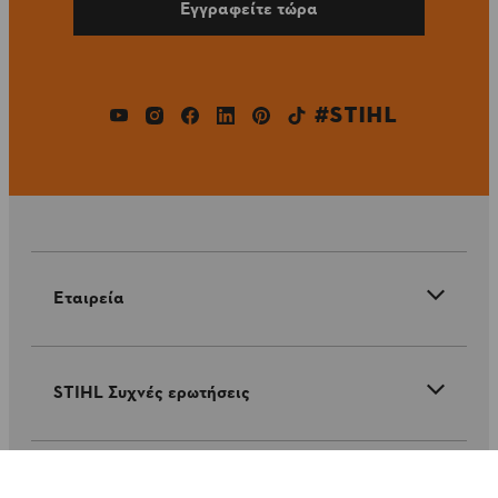
Εγγραφείτε τώρα
#STIHL
Εταιρεία
STIHL Συχνές ερωτήσεις
Service