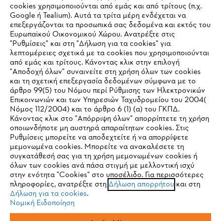
cookies χρησιμοποιούνται από εμάς και από τρίτους (π.χ.
Εταιρεία
Google ή Tealium). Αυτά τα τρίτα μέρη ενδέχεται να
επεξεργάζονται τα προσωπικά σας δεδομένα και εκτός του
Ευρωπαϊκού Οικονομικού Χώρου. Ανατρέξτε στις
"Ρυθμίσεις" και στη "Δήλωση για τα cookies" για
STIHL Συχνές ερωτήσεις
λεπτομέρειες σχετικά με τα cookies που χρησιμοποιούνται
από εμάς και τρίτους. Κάνοντας κλικ στην επιλογή
"Αποδοχή όλων" συναινείτε στη χρήση όλων των cookies
και τη σχετική επεξεργασία δεδομένων σύμφωνα με το
άρθρο 99(5) του Νόμου περί Ρύθμισης των Ηλεκτρονικών
Service
Επικοινωνιών και των Υπηρεσιών Ταχυδρομείου του 2004(
IHR BROWSER WIRD NICHT
Νόμος 112/2004) και το άρθρο 6 (1) (α) του ΓΚΠΔ.
Κάνοντας κλικ στο "Απόρριψη όλων" απορρίπτετε τη χρήση
UNTERSTÜTZT
οποιωνδήποτε μη αυστηρά απαραίτητων cookies. Στις
Ρυθμίσεις μπορείτε να αποδεχτείτε ή να απορρίψετε
μεμονωμένα cookies. Μπορείτε να ανακαλέσετε τη
Πολιτική απορρήτου
Νομικό κείμενο
Cookies
Sie nutzen einen Browser, den wir noch nicht unterstützen. Für
συγκατάθεσή σας για τη χρήση μεμονωμένων cookies ή
eine optimale Nutzung unserer Seite empfehlen wir Ihnen, zu
όλων των cookies ανά πάσα στιγμή με μελλοντική ισχύ
στην ενότητα "Cookies" στο υποσέλιδο. Για περισσότερες
einem der folgenden Browser zu wechseln:
Νομικές πληροφορίες
πληροφορίες, ανατρέξτε στη
Δήλωση απορρήτου
και στη
Δήλωση για τα cookies
.
Νομική Ειδοποίηση
ANDREAS STIHL ΜΟΝΟΠΡΟΣΩΠΗ Α.Ε.
Firefox
Chrome
ΥΠΟΚΑΤΑΣΤΗΜΑ ΚΥΠΡΟΥ