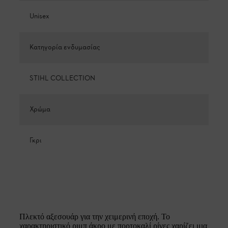
Unisex
Κατηγορία ενδυμασίας
STIHL COLLECTION
Χρώμα
Γκρι
Πλεκτό αξεσουάρ για την χειμερινή εποχή. Το
χαρακτηριστικό ριμπ άκρο με πορτοκαλί ρίγες χαρίζει μια