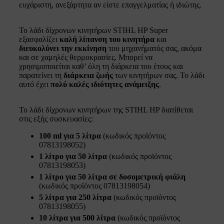
ευχάριστη, ανεξάρτητα αν είστε επαγγελματίας ή ιδιώτης.
Το λάδι δίχρονων κινητήρων STIHL HP Super
εξασφαλίζει
καλή λίπανση του κινητήρα
και
διευκολύνει την εκκίνηση
του μηχανήματός σας, ακόμα
και σε χαμηλές θερμοκρασίες. Μπορεί να
χρησιμοποιείται καθ’ όλη τη διάρκεια του έτους και
παρατείνει τη
διάρκεια ζωής
των κινητήρων σας. Το λάδι
αυτό έχει
πολύ καλές ιδιότητες ανάμειξης
.
Το λάδι δίχρονων κινητήρων της STIHL HP διατίθεται
στις εξής συσκευασίες:
100 ml για 5 λίτρα
(κωδικός προϊόντος
07813198052)
1 λίτρο για 50 λίτρα
(κωδικός προϊόντος
07813198053)
1 λίτρο για 50 λίτρα σε δοσομετρική φιάλη
(κωδικός προϊόντος 07813198054)
5 λίτρα για 250 λίτρα
(κωδικός προϊόντος
07813198055)
10 λίτρα για 500 λίτρα
(κωδικός προϊόντος