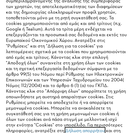
συμπεριλαμβανομένης της ανάλυσης της συμπεριφοράς
των χρηστών, της αποτελεσματικότητας των διαφημίσεων
και της δημιουργίας ολοκληρωμένων προφίλ χρηστών,
τοποθετούνται μόνο με τη ρητή συγκατάθεσή σας. Τα
cookies χρησιμοποιούνται από εμάς και από τρίτους (π.χ.
Εταιρεία
Google ή Tealium). Αυτά τα τρίτα μέρη ενδέχεται να
επεξεργάζονται τα προσωπικά σας δεδομένα και εκτός του
Ευρωπαϊκού Οικονομικού Χώρου. Ανατρέξτε στις
"Ρυθμίσεις" και στη "Δήλωση για τα cookies" για
STIHL Συχνές ερωτήσεις
λεπτομέρειες σχετικά με τα cookies που χρησιμοποιούνται
από εμάς και τρίτους. Κάνοντας κλικ στην επιλογή
"Αποδοχή όλων" συναινείτε στη χρήση όλων των cookies
και τη σχετική επεξεργασία δεδομένων σύμφωνα με το
άρθρο 99(5) του Νόμου περί Ρύθμισης των Ηλεκτρονικών
Service
Επικοινωνιών και των Υπηρεσιών Ταχυδρομείου του 2004(
IHR BROWSER WIRD NICHT
Νόμος 112/2004) και το άρθρο 6 (1) (α) του ΓΚΠΔ.
Κάνοντας κλικ στο "Απόρριψη όλων" απορρίπτετε τη χρήση
UNTERSTÜTZT
οποιωνδήποτε μη αυστηρά απαραίτητων cookies. Στις
Ρυθμίσεις μπορείτε να αποδεχτείτε ή να απορρίψετε
μεμονωμένα cookies. Μπορείτε να ανακαλέσετε τη
Πολιτική απορρήτου
Νομικό κείμενο
Cookies
Sie nutzen einen Browser, den wir noch nicht unterstützen. Für
συγκατάθεσή σας για τη χρήση μεμονωμένων cookies ή
eine optimale Nutzung unserer Seite empfehlen wir Ihnen, zu
όλων των cookies ανά πάσα στιγμή με μελλοντική ισχύ
στην ενότητα "Cookies" στο υποσέλιδο. Για περισσότερες
einem der folgenden Browser zu wechseln:
Νομικές πληροφορίες
πληροφορίες, ανατρέξτε στη
Δήλωση απορρήτου
και στη