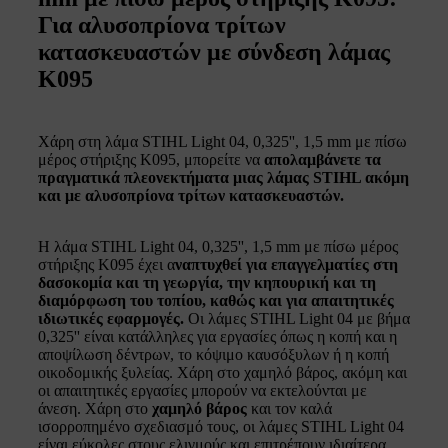
Για αλυσοπρίονα τρίτων
κατασκευαστών με σύνδεση λάμας
K095
Χάρη στη λάμα STIHL Light 04, 0,325'', 1,5 mm με πίσω
μέρος στήριξης K095, μπορείτε να
απολαμβάνετε τα
πραγματικά πλεονεκτήματα μιας λάμας STIHL ακόμη
και με αλυσοπρίονα τρίτων κατασκευαστών.
Η λάμα STIHL Light 04, 0,325'', 1,5 mm με πίσω μέρος
στήριξης K095 έχει α
ναπτυχθεί για επαγγελματίες στη
δασοκομία και τη γεωργία, την κηπουρική και τη
διαμόρφωση του τοπίου, καθώς και για απαιτητικές
ιδιωτικές εφαρμογές.
Οι λάμες STIHL Light 04 με βήμα
0,325'' είναι κατάλληλες για εργασίες όπως η κοπή και η
αποψίλωση δέντρων, το κόψιμο καυσόξυλων ή η κοπή
οικοδομικής ξυλείας. Χάρη στο χαμηλό βάρος, ακόμη και
οι απαιτητικές εργασίες μπορούν να εκτελούνται με
άνεση. Χάρη στο
χαμηλό βάρος
και τον καλά
ισορροπημένο σχεδιασμό τους, οι λάμες STIHL Light 04
είναι εύκολες στους ελιγμούς και επιτρέπουν ιδιαίτερα