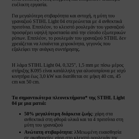
ευέλικτη εργασία.
Για μεγαλύτερη στιβαρότητα και αντοχή, η μύτη του
γραναζιού STIHL Light 04 στερεώνεται με 4 ανθεκτικά
πριτσίνια. Επιπλέον, το κλειστό ρουλεμάν του γραναζιού
προσφέρει υψηλή προστασία από την είσοδο εξωτερικών
ρύπων. Επιπλέον, το ρουλεμάν του γραναζιού STIHL δεν
χρειάζεται να λιπαίνεται χειροκίνητα, γεγονός που
εξαλείφει την ανάγκη συντήρησης.
Η λάμα STIHL Light 04, 0,325'', 1,5 mm με πίσω μέρος
στήριξης K095 είναι κατάλληλη για αλυσοπρίονα με ισχύ
κινητήρα έως 3,0 kW και διατίθεται σε μήκη 40 cm, 45
cm και 50 cm.
Τα σημαντικότερα πλεονεκτήματα* της STIHL Light
04 με μια ματιά:
50% μεγαλύτερη διάρκεια ζωής
: χάρη στα
ανθεκτικά στη φθορά υλικά και τα 4 πριτσίνια στη
μύτη του γραναζιού
Ανώτατη στιβαρότητα
: λΜειωμένη ευαισθησία
σε ακαθαρσίες ​χάρη στο κλειστό ρουλεμάν της