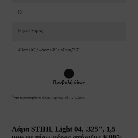
10
Μήκος λάμας
40cm/16" / 45cm/18" / 50cm/20"
Προβολή όλων
1
)
για αλυσοπρίονα άλλων εμπορικών σημάτων
Λάμα STIHL Light 04, .325'', 1,5
mm με πίσω μέρος στήριξης K095: