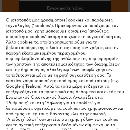
Εγγραφείτε τώρα
Ο ιστότοπός μας χρησιμοποιεί cookies και παρόμοιες
τεχνολογίες ("cookies"). Προκειμένου να παρέχουμε τον
ιστότοπό μας, χρησιμοποιούμε ορισμένα "απολύτως
#STIHL
απαραίτητα cookies" ακόμη και χωρίς τη συγκατάθεσή σας.
Άλλα cookies τα οποία χρησιμοποιούμε για τη
βελτιστοποίηση της φιλικότητας προς τον χρήστη και την
παροχή εξατομικευμένου περιεχομένου,
συμπεριλαμβανομένης της ανάλυσης της συμπεριφοράς
των χρηστών, της αποτελεσματικότητας των διαφημίσεων
και της δημιουργίας ολοκληρωμένων προφίλ χρηστών,
τοποθετούνται μόνο με τη ρητή συγκατάθεσή σας. Τα
cookies χρησιμοποιούνται από εμάς και από τρίτους (π.χ.
Εταιρεία
Google ή Tealium). Αυτά τα τρίτα μέρη ενδέχεται να
επεξεργάζονται τα προσωπικά σας δεδομένα και εκτός του
Ευρωπαϊκού Οικονομικού Χώρου. Ανατρέξτε στις
"Ρυθμίσεις" και στη "Δήλωση για τα cookies" για
STIHL Συχνές ερωτήσεις
λεπτομέρειες σχετικά με τα cookies που χρησιμοποιούνται
από εμάς και τρίτους. Κάνοντας κλικ στην επιλογή
"Αποδοχή όλων" συναινείτε στη χρήση όλων των cookies
και τη σχετική επεξεργασία δεδομένων σύμφωνα με το