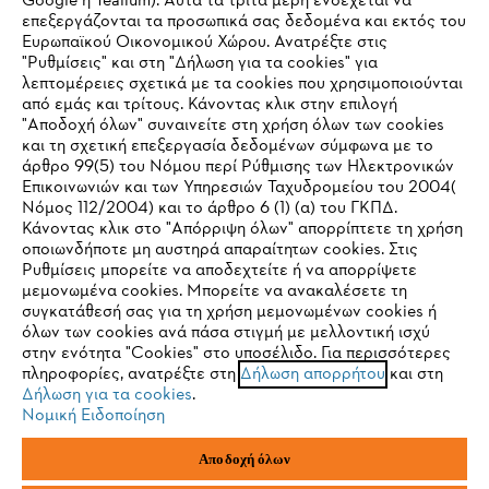
Google ή Tealium). Αυτά τα τρίτα μέρη ενδέχεται να
επεξεργάζονται τα προσωπικά σας δεδομένα και εκτός του
Ευρωπαϊκού Οικονομικού Χώρου. Ανατρέξτε στις
"Ρυθμίσεις" και στη "Δήλωση για τα cookies" για
λεπτομέρειες σχετικά με τα cookies που χρησιμοποιούνται
STIHL Συχνές ερωτήσεις
από εμάς και τρίτους. Κάνοντας κλικ στην επιλογή
"Αποδοχή όλων" συναινείτε στη χρήση όλων των cookies
και τη σχετική επεξεργασία δεδομένων σύμφωνα με το
άρθρο 99(5) του Νόμου περί Ρύθμισης των Ηλεκτρονικών
Service
Επικοινωνιών και των Υπηρεσιών Ταχυδρομείου του 2004(
IHR BROWSER WIRD NICHT
Νόμος 112/2004) και το άρθρο 6 (1) (α) του ΓΚΠΔ.
Κάνοντας κλικ στο "Απόρριψη όλων" απορρίπτετε τη χρήση
UNTERSTÜTZT
οποιωνδήποτε μη αυστηρά απαραίτητων cookies. Στις
Ρυθμίσεις μπορείτε να αποδεχτείτε ή να απορρίψετε
μεμονωμένα cookies. Μπορείτε να ανακαλέσετε τη
Sie nutzen einen Browser, den wir noch nicht unterstützen. Für
Πολιτική απορρήτου
Νομικό κείμενο
Cookies
συγκατάθεσή σας για τη χρήση μεμονωμένων cookies ή
eine optimale Nutzung unserer Seite empfehlen wir Ihnen, zu
όλων των cookies ανά πάσα στιγμή με μελλοντική ισχύ
στην ενότητα "Cookies" στο υποσέλιδο. Για περισσότερες
einem der folgenden Browser zu wechseln:
Νομικές πληροφορίες
πληροφορίες, ανατρέξτε στη
Δήλωση απορρήτου
και στη
Δήλωση για τα cookies
.
Νομική Ειδοποίηση
ANDREAS STIHL ΜΟΝΟΠΡΟΣΩΠΗ Α.Ε.
Firefox
Chrome
ΥΠΟΚΑΤΑΣΤΗΜΑ ΚΥΠΡΟΥ
Αποδοχή όλων
ΑΓ. ΑΝΔΡΕΟΥ 51 ΠΑΛΛΟΥΡΙΩΤΙΣΣΑ
1041 ΛΕΥΚΩΣΙΑ