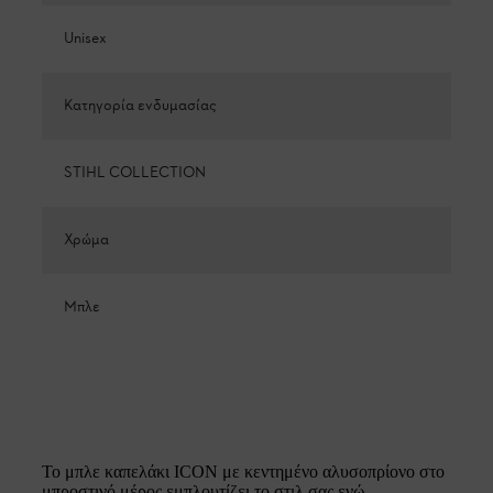
Unisex
Κατηγορία ενδυμασίας
STIHL COLLECTION
Χρώμα
Μπλε
Το μπλε καπελάκι ICON με κεντημένο αλυσοπρίονο στο
μπροστινό μέρος εμπλουτίζει το στιλ σας ενώ