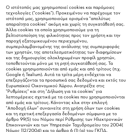
Ο ιστότοπός μας χρησιμοποιεί cookies και παρόμοιες
τεχνολογίες ("cookies"). Προκειμένου να παρέχουμε τον
ιστότοπό μας, χρησιμοποιούμε ορισμένα "απολύτως
#STIHL
απαραίτητα cookies" ακόμη και χωρίς τη συγκατάθεσή σας.
Άλλα cookies τα οποία χρησιμοποιούμε για τη
βελτιστοποίηση της φιλικότητας προς τον χρήστη και την
παροχή εξατομικευμένου περιεχομένου,
συμπεριλαμβανομένης της ανάλυσης της συμπεριφοράς
των χρηστών, της αποτελεσματικότητας των διαφημίσεων
και της δημιουργίας ολοκληρωμένων προφίλ χρηστών,
τοποθετούνται μόνο με τη ρητή συγκατάθεσή σας. Τα
cookies χρησιμοποιούνται από εμάς και από τρίτους (π.χ.
Εταιρεία
Google ή Tealium). Αυτά τα τρίτα μέρη ενδέχεται να
επεξεργάζονται τα προσωπικά σας δεδομένα και εκτός του
Ευρωπαϊκού Οικονομικού Χώρου. Ανατρέξτε στις
"Ρυθμίσεις" και στη "Δήλωση για τα cookies" για
λεπτομέρειες σχετικά με τα cookies που χρησιμοποιούνται
STIHL Συχνές ερωτήσεις
από εμάς και τρίτους. Κάνοντας κλικ στην επιλογή
"Αποδοχή όλων" συναινείτε στη χρήση όλων των cookies
και τη σχετική επεξεργασία δεδομένων σύμφωνα με το
άρθρο 99(5) του Νόμου περί Ρύθμισης των Ηλεκτρονικών
Service
Επικοινωνιών και των Υπηρεσιών Ταχυδρομείου του 2004(
IHR BROWSER WIRD NICHT
Νόμος 112/2004) και το άρθρο 6 (1) (α) του ΓΚΠΔ.