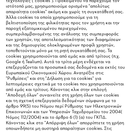
τεχνολογίες ("cookies"). Προκειμένου να παρέχουμε τον
ιστότοπό μας, χρησιμοποιούμε ορισμένα "απολύτως
#STIHL
απαραίτητα cookies" ακόμη και χωρίς τη συγκατάθεσή σας.
Άλλα cookies τα οποία χρησιμοποιούμε για τη
βελτιστοποίηση της φιλικότητας προς τον χρήστη και την
παροχή εξατομικευμένου περιεχομένου,
συμπεριλαμβανομένης της ανάλυσης της συμπεριφοράς
των χρηστών, της αποτελεσματικότητας των διαφημίσεων
και της δημιουργίας ολοκληρωμένων προφίλ χρηστών,
τοποθετούνται μόνο με τη ρητή συγκατάθεσή σας. Τα
cookies χρησιμοποιούνται από εμάς και από τρίτους (π.χ.
Εταιρεία
Google ή Tealium). Αυτά τα τρίτα μέρη ενδέχεται να
επεξεργάζονται τα προσωπικά σας δεδομένα και εκτός του
Ευρωπαϊκού Οικονομικού Χώρου. Ανατρέξτε στις
"Ρυθμίσεις" και στη "Δήλωση για τα cookies" για
λεπτομέρειες σχετικά με τα cookies που χρησιμοποιούνται
STIHL Συχνές ερωτήσεις
από εμάς και τρίτους. Κάνοντας κλικ στην επιλογή
"Αποδοχή όλων" συναινείτε στη χρήση όλων των cookies
και τη σχετική επεξεργασία δεδομένων σύμφωνα με το
άρθρο 99(5) του Νόμου περί Ρύθμισης των Ηλεκτρονικών
Service
Επικοινωνιών και των Υπηρεσιών Ταχυδρομείου του 2004(
IHR BROWSER WIRD NICHT
Νόμος 112/2004) και το άρθρο 6 (1) (α) του ΓΚΠΔ.
Κάνοντας κλικ στο "Απόρριψη όλων" απορρίπτετε τη χρήση
UNTERSTÜTZT
οποιωνδήποτε μη αυστηρά απαραίτητων cookies. Στις