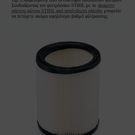
Συνδυάζοντας τον φιλτρόσακο STIHL με το
άκαμπτο
χάρτινο φίλτρο STIHL από ανοξείδωτο χάλυβα
μπορείτε
να πετύχετε ακόμα υψηλότερο βαθμό φίλτρανσης.