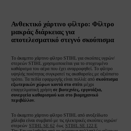
Ανθεκτικό χάρτινο φίλτρο: Φίλτρο
μακράς διάρκειας για
αποτελεσματικό στεγνό σκούπισμα
Το άκαμπτο χάρτινο φίλτρο STIHL για σκούπες υγρών/
στερεών STIHL χρησιμοποιείται για το στοχευμένο
καθάρισμα του αέρα που έχει αναρροφηθεί. Το φίλτρο
υψηλής ποιότητας συγκρατεί τις ακαθαρσίες με αξιόπιστο
τρόπο. Τα πεδία εφαρμογής είναι πολλά: από
σκούπισμα
εξωτερικών χώρων κοντά στο σπίτι
μέχρι
επαγγελματική χρήση
σε βιοτεχνίες, εργοτάξια,
συνεργεία καθαρισμού και στο βιομηχανικό
περιβάλλον
.
Το άκαμπτο χάρτινο φίλτρο STIHL από ανοξείδωτο
χάλυβα είναι συμβατό με τις ηλεκτρικές σκούπες υγρών/
στερεών
STIHL SE 62
έως
STIHL SE 122 E
Tip: Επωφεληθείτε από το σύστημα πολλαπλών φίλτρων.