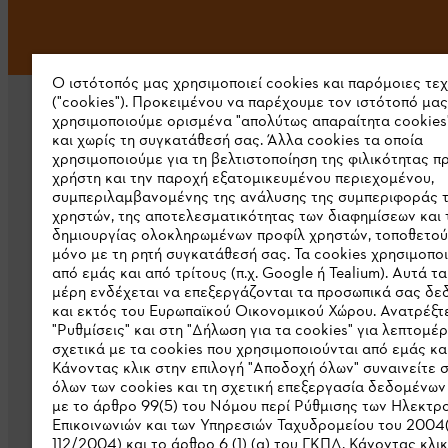
Ο ιστότοπός μας χρησιμοποιεί cookies και παρόμοιες τε
("cookies"). Προκειμένου να παρέχουμε τον ιστότοπό μας
χρησιμοποιούμε ορισμένα "απολύτως απαραίτητα cookies
και χωρίς τη συγκατάθεσή σας. Άλλα cookies τα οποία
χρησιμοποιούμε για τη βελτιστοποίηση της φιλικότητας π
χρήστη και την παροχή εξατομικευμένου περιεχομένου,
συμπεριλαμβανομένης της ανάλυσης της συμπεριφοράς 
Εταιρεία
χρηστών, της αποτελεσματικότητας των διαφημίσεων και 
δημιουργίας ολοκληρωμένων προφίλ χρηστών, τοποθετού
μόνο με τη ρητή συγκατάθεσή σας. Τα cookies χρησιμοπο
Σχετικά με εμάς
από εμάς και από τρίτους (π.χ. Google ή Tealium). Αυτά τα
μέρη ενδέχεται να επεξεργάζονται τα προσωπικά σας δ
Λήψη καταλόγου
και εκτός του Ευρωπαϊκού Οικονομικού Χώρου. Ανατρέξτε
Γραμμή ακεραιότητας STIHL
"Ρυθμίσεις" και στη "Δήλωση για τα cookies" για λεπτομέρ
σχετικά με τα cookies που χρησιμοποιούνται από εμάς και
Κάνοντας κλικ στην επιλογή "Αποδοχή όλων" συναινείτε 
όλων των cookies και τη σχετική επεξεργασία δεδομένω
με το άρθρο 99(5) του Νόμου περί Ρύθμισης των Ηλεκτρ
Επικοινωνιών και των Υπηρεσιών Ταχυδρομείου του 2004
112/2004) και το άρθρο 6 (1) (α) του ΓΚΠΔ. Κάνοντας κλι