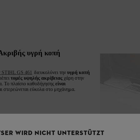
Ακριβής υγρή κοπή
ν STIHL GS 461
διευκολύνει την
υγρή κοπή
τρέπει
τομές υψηλής ακρίβειας
χάρη στην
ία. Το πλαίσιο καθοδήγησης
είναι
ι στερεώνεται εύκολα στο μηχάνημα.
SER WIRD NICHT UNTERSTÜTZT