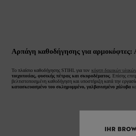
Αρπάγη καθοδήγησης για αρμοκόφτες: 
Το πλαίσιο καθοδήγησης STIHL για τον
κόφτη δομικών υλικώ
τοιχοποιίας, φυσικής πέτρας και σκυροδέματος
. Επίσης επι
βελτιστοποιημένη καθοδήγηση και υποστήριξη κατά την εργασ
κατασκευασμένο του σκληρυμμένο, γαλβανισμένο χάλυβα
κα
IHR BROW