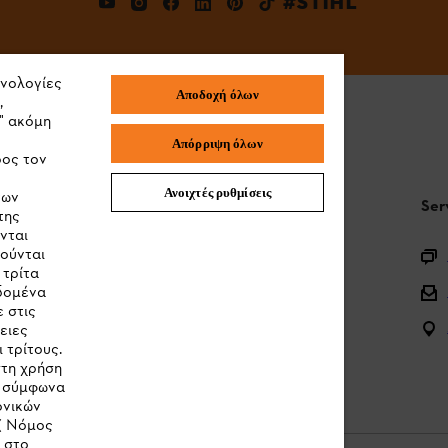
#STIHL
χνολογίες
Αποδοχή όλων
,
" ακόμη
Απόρριψη όλων
ρος τον
Ανοιχτές ρυθμίσεις
των
STIHL Συχνές ερωτήσεις
Ser
της
νται
ιούνται
Καταχώρηση προϊόντος
 τρίτα
εδομένα
Ερωτήσεις για την γκάμα των προϊόντων
 στις
Μπαταρίες και ηλεκτρικός εξοπλισμός
ειες
 τρίτους.
Εγχειρίδια προϊοντων
στη χρήση
ν σύμφωνα
ονικών
( Νόμος
κ στο