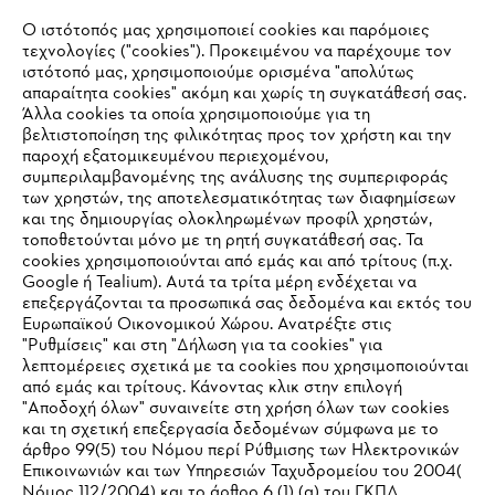
Ο ιστότοπός μας χρησιμοποιεί cookies και παρόμοιες
τεχνολογίες ("cookies"). Προκειμένου να παρέχουμε τον
ιστότοπό μας, χρησιμοποιούμε ορισμένα "απολύτως
#STIHL
απαραίτητα cookies" ακόμη και χωρίς τη συγκατάθεσή σας.
Άλλα cookies τα οποία χρησιμοποιούμε για τη
βελτιστοποίηση της φιλικότητας προς τον χρήστη και την
παροχή εξατομικευμένου περιεχομένου,
συμπεριλαμβανομένης της ανάλυσης της συμπεριφοράς
των χρηστών, της αποτελεσματικότητας των διαφημίσεων
και της δημιουργίας ολοκληρωμένων προφίλ χρηστών,
τοποθετούνται μόνο με τη ρητή συγκατάθεσή σας. Τα
cookies χρησιμοποιούνται από εμάς και από τρίτους (π.χ.
Εταιρεία
Google ή Tealium). Αυτά τα τρίτα μέρη ενδέχεται να
επεξεργάζονται τα προσωπικά σας δεδομένα και εκτός του
Ευρωπαϊκού Οικονομικού Χώρου. Ανατρέξτε στις
"Ρυθμίσεις" και στη "Δήλωση για τα cookies" για
λεπτομέρειες σχετικά με τα cookies που χρησιμοποιούνται
STIHL Συχνές ερωτήσεις
από εμάς και τρίτους. Κάνοντας κλικ στην επιλογή
"Αποδοχή όλων" συναινείτε στη χρήση όλων των cookies
και τη σχετική επεξεργασία δεδομένων σύμφωνα με το
άρθρο 99(5) του Νόμου περί Ρύθμισης των Ηλεκτρονικών
Service
Επικοινωνιών και των Υπηρεσιών Ταχυδρομείου του 2004(
IHR BROWSER WIRD NICHT
Νόμος 112/2004) και το άρθρο 6 (1) (α) του ΓΚΠΔ.