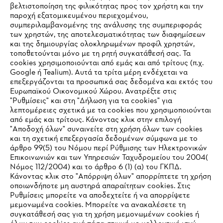
βελτιστοποίηση της φιλικότητας προς τον χρήστη και την
παροχή εξατομικευμένου περιεχομένου,
συμπεριλαμβανομένης της ανάλυσης της συμπεριφοράς
των χρηστών, της αποτελεσματικότητας των διαφημίσεων
και της δημιουργίας ολοκληρωμένων προφίλ χρηστών,
τοποθετούνται μόνο με τη ρητή συγκατάθεσή σας. Τα
cookies χρησιμοποιούνται από εμάς και από τρίτους (π.χ.
Εταιρεία
Google ή Tealium). Αυτά τα τρίτα μέρη ενδέχεται να
επεξεργάζονται τα προσωπικά σας δεδομένα και εκτός του
Ευρωπαϊκού Οικονομικού Χώρου. Ανατρέξτε στις
"Ρυθμίσεις" και στη "Δήλωση για τα cookies" για
STIHL Συχνές ερωτήσεις
λεπτομέρειες σχετικά με τα cookies που χρησιμοποιούνται
από εμάς και τρίτους. Κάνοντας κλικ στην επιλογή
"Αποδοχή όλων" συναινείτε στη χρήση όλων των cookies
και τη σχετική επεξεργασία δεδομένων σύμφωνα με το
άρθρο 99(5) του Νόμου περί Ρύθμισης των Ηλεκτρονικών
Service
Επικοινωνιών και των Υπηρεσιών Ταχυδρομείου του 2004(
IHR BROWSER WIRD NICHT
Νόμος 112/2004) και το άρθρο 6 (1) (α) του ΓΚΠΔ.
Κάνοντας κλικ στο "Απόρριψη όλων" απορρίπτετε τη χρήση
UNTERSTÜTZT
οποιωνδήποτε μη αυστηρά απαραίτητων cookies. Στις
Ρυθμίσεις μπορείτε να αποδεχτείτε ή να απορρίψετε
μεμονωμένα cookies. Μπορείτε να ανακαλέσετε τη
Πολιτική απορρήτου
Νομικό κείμενο
Cookies
Sie nutzen einen Browser, den wir noch nicht unterstützen. Für
συγκατάθεσή σας για τη χρήση μεμονωμένων cookies ή
eine optimale Nutzung unserer Seite empfehlen wir Ihnen, zu