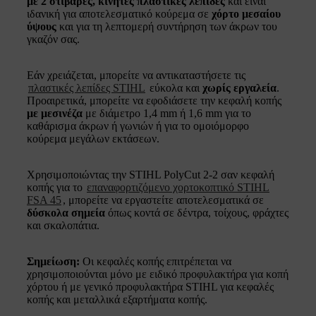
με 2 στιβαρές, κινητές πλαστικές λεπίδες
και είναι
ιδανική για αποτελεσματικό κούρεμα σε
χόρτο μεσαίου
ύψους
και για τη λεπτομερή συντήρηση των άκρων του
γκαζόν σας.
Εάν χρειάζεται, μπορείτε να αντικαταστήσετε τις
πλαστικές λεπίδες STIHL
εύκολα και
χωρίς εργαλεία
.
Προαιρετικά, μπορείτε να εφοδιάσετε την κεφαλή κοπής
με μεσινέζα
με διάμετρο 1,4 mm ή 1,6 mm για το
καθάρισμα άκρων ή γωνιών ή για το ομοιόμορφο
κούρεμα μεγάλων εκτάσεων.
Χρησιμοποιώντας την STIHL PolyCut 2-2 σαν κεφαλή
κοπής για το
επαναφορτιζόμενο χορτοκοπτικό STIHL
FSA 45
, μπορείτε να εργαστείτε αποτελεσματικά σε
δύσκολα σημεία
όπως κοντά σε δέντρα, τοίχους, φράχτες
και σκαλοπάτια.
Σημείωση:
Οι κεφαλές κοπής επιτρέπεται να
χρησιμοποιούνται μόνο με ειδικό προφυλακτήρα για κοπή
χόρτου ή με γενικό προφυλακτήρα STIHL για κεφαλές
κοπής και μεταλλικά εξαρτήματα κοπής.