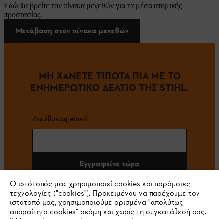
Εδώ θα βρείτε τον πίνακα μεγεθών για τα μέσα ατομικής
προστασίας.
Μετάβαση στον πίνακα μεγεθών
ΜΗ ΧΑΝΕΤΕ ΤΙΠΟΤΑ ΠΙΑ ΜΕ ΤΟ
ΕΝΗΜΕΡΩΤΙΚΟ ΔΕΛΤΙΟ ΤΗΣ STIHL.
Διεύθυνση email
Εγγραφείτε τώρα
Ο ιστότοπός μας χρησιμοποιεί cookies και παρόμοιες
τεχνολογίες ("cookies"). Προκειμένου να παρέχουμε τον
ιστότοπό μας, χρησιμοποιούμε ορισμένα "απολύτως
#STIHL
απαραίτητα cookies" ακόμη και χωρίς τη συγκατάθεσή σας.