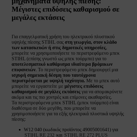
μηχανήματα υψηλής πίεσης:
Μέγιστες επιδόσεις καθαρισμού σε
μεγάλες εκτάσεις
Για επαγγελματική χρήση του ηλεκτρικού πλυστικού
υψηλής πίεσης STIHL σας
στη γεωργία, στον κλάδο
των κατασκευών ή στις δημοτικές υπηρεσίες
,
μπορείτε να χρησιμοποιήσετε το περιστρεφόμενο μπεκ
STIHL (επίσης γνωστό ως μπεκ τούρμπο) για το
αποτελεσματικό καθάρισμα ιδιαίτερα βρόμικων
επιφανειών
. Το περιστρεφόμενο μπεκ δημιουργεί μια
ισχυρή σημειακή δέσμη που ταυτόχρονα
περιστρέφεται με υψηλή ταχύτητα.
Με το μπεκ αυτό
μπορείτε να εργαστείτε με
μέγιστες επιδόσεις
καθαρισμού σε μεγάλες εκτάσεις
για να απομακρύνετε
ακόμα και τις πιο χοντρές και επίμονες ακαθαρσίες.
Τα περιστρεφόμενα μπεκ STIHL (μπεκ τούρμπο) είναι
διαθέσιμα σε δύο μεγέθη, που μπορείτε να
χρησιμοποιήσετε για τα εξής ηλεκτρικά πλυστικά υψηλής
πίεσης:
W12 040 (κωδικός προϊόντος 49005001641) για
STIHL RE 232
και
STIHL RE 272 PLUS