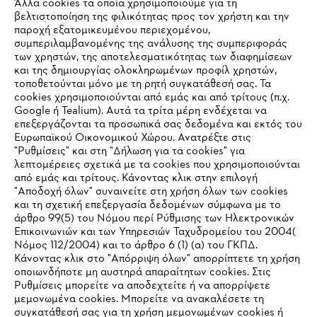
Άλλα cookies τα οποία χρησιμοποιούμε για τη
βελτιστοποίηση της φιλικότητας προς τον χρήστη και την
παροχή εξατομικευμένου περιεχομένου,
συμπεριλαμβανομένης της ανάλυσης της συμπεριφοράς
των χρηστών, της αποτελεσματικότητας των διαφημίσεων
και της δημιουργίας ολοκληρωμένων προφίλ χρηστών,
τοποθετούνται μόνο με τη ρητή συγκατάθεσή σας. Τα
cookies χρησιμοποιούνται από εμάς και από τρίτους (π.χ.
Εταιρεία
Google ή Tealium). Αυτά τα τρίτα μέρη ενδέχεται να
επεξεργάζονται τα προσωπικά σας δεδομένα και εκτός του
Ευρωπαϊκού Οικονομικού Χώρου. Ανατρέξτε στις
"Ρυθμίσεις" και στη "Δήλωση για τα cookies" για
λεπτομέρειες σχετικά με τα cookies που χρησιμοποιούνται
STIHL Συχνές ερωτήσεις
από εμάς και τρίτους. Κάνοντας κλικ στην επιλογή
"Αποδοχή όλων" συναινείτε στη χρήση όλων των cookies
και τη σχετική επεξεργασία δεδομένων σύμφωνα με το
άρθρο 99(5) του Νόμου περί Ρύθμισης των Ηλεκτρονικών
Service
Επικοινωνιών και των Υπηρεσιών Ταχυδρομείου του 2004(
IHR BROWSER WIRD NICHT
Νόμος 112/2004) και το άρθρο 6 (1) (α) του ΓΚΠΔ.
Κάνοντας κλικ στο "Απόρριψη όλων" απορρίπτετε τη χρήση
UNTERSTÜTZT
οποιωνδήποτε μη αυστηρά απαραίτητων cookies. Στις
Ρυθμίσεις μπορείτε να αποδεχτείτε ή να απορρίψετε
μεμονωμένα cookies. Μπορείτε να ανακαλέσετε τη
Sie nutzen einen Browser, den wir noch nicht unterstützen. Für
Πολιτική απορρήτου
Νομικό κείμενο
Cookies
συγκατάθεσή σας για τη χρήση μεμονωμένων cookies ή