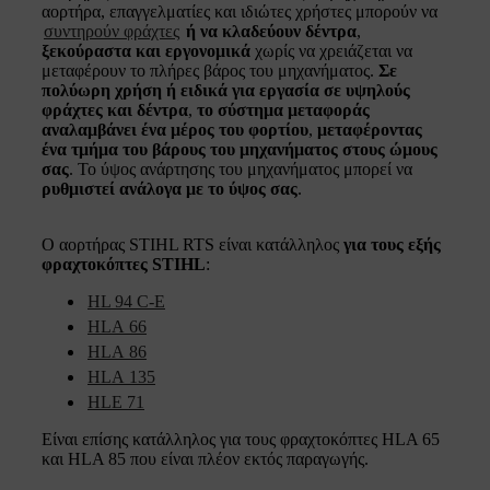
αορτήρα, επαγγελματίες και ιδιώτες χρήστες μπορούν να
συντηρούν φράχτες
ή να κλαδεύουν δέντρα
,
ξεκούραστα και εργονομικά
χωρίς να χρειάζεται να
μεταφέρουν το πλήρες βάρος του μηχανήματος.
Σε
πολύωρη χρήση ή ειδικά για εργασία σε υψηλούς
φράχτες και δέντρα
,
το σύστημα μεταφοράς
αναλαμβάνει ένα μέρος του φορτίου
,
μεταφέροντας
ένα τμήμα του βάρους του μηχανήματος στους ώμους
σας
. Το ύψος ανάρτησης του μηχανήματος μπορεί να
ρυθμιστεί ανάλογα με το ύψος σας
.
Ο αορτήρας STIHL RTS είναι κατάλληλος
για τους εξής
φραχτοκόπτες STIHL
:
HL 94 C-E
HLA 66
HLA 86
HLA 135
HLE 71
Είναι επίσης κατάλληλος για τους φραχτοκόπτες HLA 65
και HLA 85 που είναι πλέον εκτός παραγωγής.