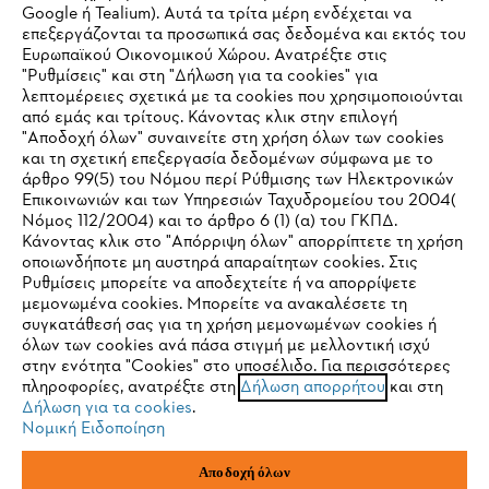
Εταιρεία
Google ή Tealium). Αυτά τα τρίτα μέρη ενδέχεται να
επεξεργάζονται τα προσωπικά σας δεδομένα και εκτός του
Ευρωπαϊκού Οικονομικού Χώρου. Ανατρέξτε στις
"Ρυθμίσεις" και στη "Δήλωση για τα cookies" για
λεπτομέρειες σχετικά με τα cookies που χρησιμοποιούνται
STIHL Συχνές ερωτήσεις
από εμάς και τρίτους. Κάνοντας κλικ στην επιλογή
"Αποδοχή όλων" συναινείτε στη χρήση όλων των cookies
και τη σχετική επεξεργασία δεδομένων σύμφωνα με το
άρθρο 99(5) του Νόμου περί Ρύθμισης των Ηλεκτρονικών
Service
Επικοινωνιών και των Υπηρεσιών Ταχυδρομείου του 2004(
IHR BROWSER WIRD NICHT
Νόμος 112/2004) και το άρθρο 6 (1) (α) του ΓΚΠΔ.
Κάνοντας κλικ στο "Απόρριψη όλων" απορρίπτετε τη χρήση
UNTERSTÜTZT
οποιωνδήποτε μη αυστηρά απαραίτητων cookies. Στις
Ρυθμίσεις μπορείτε να αποδεχτείτε ή να απορρίψετε
μεμονωμένα cookies. Μπορείτε να ανακαλέσετε τη
Sie nutzen einen Browser, den wir noch nicht unterstützen. Für
Πολιτική απορρήτου
Νομικό κείμενο
Cookies
συγκατάθεσή σας για τη χρήση μεμονωμένων cookies ή
eine optimale Nutzung unserer Seite empfehlen wir Ihnen, zu
όλων των cookies ανά πάσα στιγμή με μελλοντική ισχύ
στην ενότητα "Cookies" στο υποσέλιδο. Για περισσότερες
einem der folgenden Browser zu wechseln:
Νομικές πληροφορίες
πληροφορίες, ανατρέξτε στη
Δήλωση απορρήτου
και στη
Δήλωση για τα cookies
.
Νομική Ειδοποίηση
ANDREAS STIHL ΜΟΝΟΠΡΟΣΩΠΗ Α.Ε.
Firefox
Chrome
ΥΠΟΚΑΤΑΣΤΗΜΑ ΚΥΠΡΟΥ
Αποδοχή όλων
ΑΓ. ΑΝΔΡΕΟΥ 51 ΠΑΛΛΟΥΡΙΩΤΙΣΣΑ