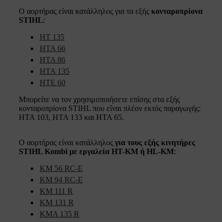
Ο αορτήρας είναι κατάλληλος για τα εξής
κονταροπρίονα
STIHL
:
HT 135
HTA 66
HTA 86
HTA 135
HTE 60
Μπορείτε να τον χρησιμοποιήσετε επίσης στα εξής
κονταροπρίονα STIHL που είναι πλέον εκτός παραγωγής:
HTA 103, HTA 133 και HTA 65.
Ο αορτήρας είναι κατάλληλος
για τους εξής κινητήρες
STIHL Kombi με εργαλεία HT-KM ή HL-KM
:
KM 56 RC-E
KM 94 RC-E
KM 111 R
KM 131 R
KMA 135 R